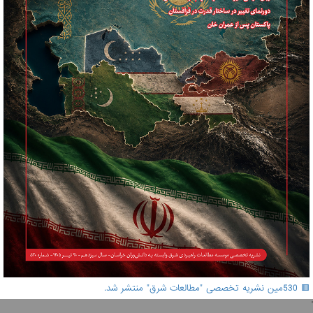
🟥 530مین نشریه تخصصی "مطالعات شرق" منتشر شد.
'