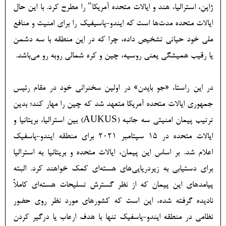
ژاپن، استرالیا، هند و ایالات متحده آمریکا" را مطرح کرد. با این حال
ایالات متحده مدت‌ها است که ایندو-پاسیفیک را برای امنیت و منافع
ملی خود حیاتی تشخیص داده، چرا که در این منطقه با سه دشمن
یا رقیب همیشگی یعنی روسیه، چین و کره شمالی روبه رو می‌باشد.
در این راستا، «جو بایدن» در اولین سخنرانی خود در مقام رئیس
جمهوری ایالات متحده آمریکا متعهد شد که چین را مهار کند؛ بدین
ترتیب پیمان امنیتی سه جانبه (AUKUS) بین استرالیا، بریتانیا و
ایالات متحده در 15 سپتامبر 2021 برای منطقه ایندو-پاسفیک
اعلام شد. بر اساس این پیمان، ایالات متحده و بریتانیا به استرالیا
برای دستیابی به زیردریایی‌های هسته‌ای کمک خواهند کرد. البته
پیامدهای این پیمان که از نظر گسترش تسلیحات هسته‌ای کاملاً
نادیده گرفته شده، این است که کشورهای مورد نظر روی حضور
نظامی در منطقه ایندو-پاسفیک تنها با هدف ارعاب یا درگیر کردن