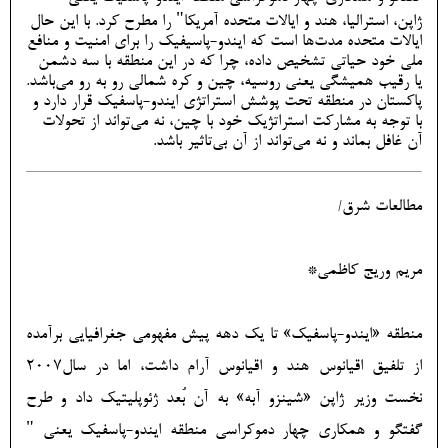
ژاپن، استرالیا، هند و ایالات متحده آمریکا" را مطرح کرد. با این حال
ایالات متحده مدت‌ها است که ایندو-پاسیفیک را برای امنیت و منافع
ملی خود حیاتی تشخیص داده، چرا که در این منطقه با سه دشمن
یا رقیب همیشگی یعنی روسیه، چین و کره شمالی رو به رو می‌باشد.
پاکستان در منطقه تحت پوشش استراتژی ایندو-پاسفیک قرار دارد و
با توجه به مشارکت استراتژیک خود با چین، نه می‌تواند از تحولات
آن غافل بماند و نه می‌تواند از آن بی‌تاثیر باشد.
مطالعات شرق/
مریم وریج کاظمی*
منطقه «ایندو-پاسفیک» تا یک دهه پیش مفهومی جغرافیایی برآمده
از تلفیق اقیانوس هند و اقیانوس آرام داشت، اما در سال2007
نخست وزیر ژاپن «شینزو آبه» به آن بُعد ژئوپلیتیک داد و طرح
گفتگو و همکاری چهار دموکراسی منطقه ایندو-پاسفیک یعنی "