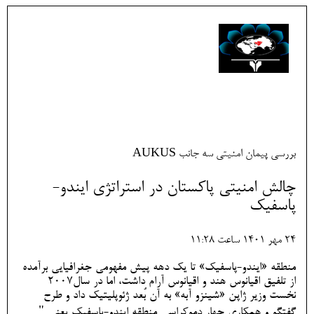
بررسی پیمان امنیتی سه جانب AUKUS
چالش امنیتی پاکستان در استراتژی ایندو-
پاسفیک
24 مهر 1401 ساعت 11:28
منطقه «ایندو-پاسفیک» تا یک دهه پیش مفهومی جغرافیایی برآمده
از تلفیق اقیانوس هند و اقیانوس آرام داشت، اما در سال2007
نخست وزیر ژاپن «شینزو آبه» به آن بُعد ژئوپلیتیک داد و طرح
گفتگو و همکاری چهار دموکراسی منطقه ایندو-پاسفیک یعنی "