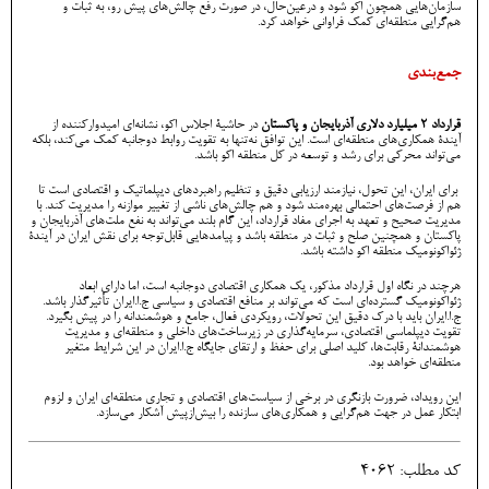
سازمان‌هایی همچون اکو شود و درعین‌حال، در صورت رفع چالش‌های پیش رو، به ثبات و
هم‌گرایی منطقه‌ای کمک فراوانی خواهد کرد.
جمع‌بندی
قرارداد ۲ میلیارد دلاری آذربایجان و پاکستان
در حاشیۀ اجلاس اکو، نشانه‌ای امیدوارکننده از
آیندۀ همکاری‌های منطقه‌ای است. این توافق نه‌تنها به تقویت روابط دوجانبه کمک می‌کند، بلکه
می‌تواند محرکی برای رشد و توسعه در کل منطقه اکو باشد.
برای ایران، این تحول، نیازمند ارزیابی دقیق و تنظیم راهبردهای دیپلماتیک و اقتصادی است تا
هم از فرصت‌های احتمالی بهره‌مند شود و هم چالش‌های ناشی از تغییر موازنه را مدیریت کند. با
مدیریت صحیح و تعهد به اجرای مفاد قرارداد، این گام بلند می‌تواند به نفع ملت‌های آذربایجان و
پاکستان و همچنین صلح و ثبات در منطقه باشد و پیامدهایی قابل‌توجه برای نقش ایران در آیندۀ
ژئواکونومیک منطقه اکو داشته باشد.
هرچند در نگاه اول قرارداد مذکور، یک همکاری اقتصادی دوجانبه است، اما دارای ابعاد
ژئواکونومیک گسترده‌ای است که می‌تواند بر منافع اقتصادی و سیاسی ج.ا.ایران تأثیرگذار باشد.
ج.ا.ایران باید با درک دقیق این تحولات، رویکردی فعال، جامع و هوشمندانه را در پیش بگیرد.
تقویت دیپلماسی اقتصادی، سرمایه‌گذاری در زیرساخت‌های داخلی و منطقه‌ای و مدیریت
هوشمندانۀ رقابت‌ها، کلید اصلی برای حفظ و ارتقای جایگاه ج.ا.ایران در این شرایط متغیر
منطقه‌ای خواهد بود.
این رویداد، ضرورت بازنگری در برخی از سیاست‌های اقتصادی و تجاری منطقه‌ای ایران و لزوم
ابتکار عمل در جهت هم‌گرایی و همکاری‌های سازنده را بیش‌ازپیش آشکار می‌سازد.
کد مطلب: 4062