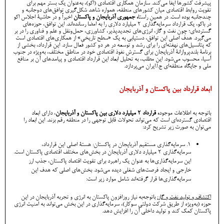
پیشرفت کشورها ایفا می‌کند. سازمان همکاری اقتصادی (اکو)، به‌عنوان یک بستر مهم برای
تقویت روابط اقتصادی میان کشورهای منطقه، همواره شاهد شکل‌گیری توافق‌های دوجانبه و
چندجانبه بوده است. در همین راستا
، جمهوری آذربایجان و پاکستان
اخیراً و در حاشیۀ اجلاس اکو
در باکو، یک قرارداد سرمایه‌گذاری ۲ میلیارد دلاری را به امضا رسانده‌اند. این توافق، حوزه‌های
گسترده‌ای؛ چون نفت و گاز، انرژی‌های تجدیدپذیر، کشاورزی، حمل‌ونقل و علم ‌و فناوری را در بر
می‌گیرد. هدف اصلی این توافق، دستیابی به یک «سطح تاریخی» از همکاری‌های اقتصادی است
که پتانسیل‌های نهفته‌ای را برای رشد و توسعه در هر دو کشور فعال سازد. این قرارداد، بخشی از
برنامۀ بلندپروازانۀ آذربایجان برای گسترش نفوذ اقتصادی خود در مناطق مختلف، به‌ویژه در جنوب
آسیا، محسوب می‌شود. این مطلب، به تحلیل ابعاد این قرارداد اقتصادی و پیامدهای آن بر منافع
ملی و جایگاه منطقه‌ای ج.ا.ایران می‌پردازد.
ابعاد قرارداد بین پاکستان و آذربایجان
باتوجه ‌به اطلاعات موجود
، قرارداد 2 میلیارد دلاری بین پاکستان و آذربایجان
، دارای ابعاد
اقتصادی گسترده‌ای است که می‌تواند تحولات قابل توجهی را در منطقه رقم بزند. این ابعاد را
می‌توان به صورت زیر تشریح کرد:
1. سرمایه‌گذاری مستقیم آذربایجان در پاکستان: هستۀ اصلی این قرارداد،
سرمایه‌گذاری 2 میلیارد دلاری آذربایجان در بخش‌های مختلف اقتصادی پاکستان است.
این سرمایه‌گذاری‌ها به عنوان یک راهبرد برای تقویت اقتصاد پاکستان، جذب ارز
خارجی و ایجاد فرصت‌های شغلی دیده می‌شود. بخش‌های اصلی که هدف این
سرمایه‌گذاری‌ها قرار گرفته‌اند شامل موارد زیر است:
اکتشاف و تولید نفت و گاز:
باتوجه‌به نیاز روزافزون پاکستان به انرژی و تجربه آذربایجان در این
حوزه (به‌ویژه از طریق شرکت دولتی سوکار)، سرمایه‌گذاری در این بخش می‌تواند به امنیت انرژی
پاکستان کمک کند و تولید داخلی آن را افزایش دهد.