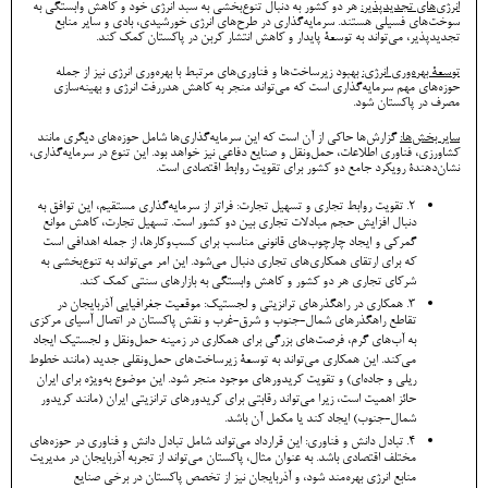
انرژی‌های تجدیدپذیر:
هر دو کشور به دنبال تنوع‌بخشی به سبد انرژی خود و کاهش وابستگی به
سوخت‌های فسیلی هستند. سرمایه‌گذاری در طرح‌های انرژی خورشیدی، بادی و سایر منابع
تجدیدپذیر، می‌تواند به توسعۀ پایدار و کاهش انتشار کربن در پاکستان کمک کند.
توسعۀ بهره‌وری انرژی:
بهبود زیرساخت‌ها و فناوری‌های مرتبط با بهره‌وری انرژی نیز از جمله
حوزه‌های مهم سرمایه‌گذاری است که می‌تواند منجر به کاهش هدررفت انرژی و بهینه‌سازی
مصرف در پاکستان شود.
سایر بخش‌ها:
گزارش‌ها حاکی از آن است که این سرمایه‌گذاری‌ها شامل حوزه‌های دیگری مانند
کشاورزی، فناوری اطلاعات، حمل‌ونقل و صنایع دفاعی نیز خواهد بود. این تنوع در سرمایه‌گذاری،
نشان‌دهندۀ رویکرد جامع دو کشور برای تقویت روابط اقتصادی است.
2. تقویت روابط تجاری و تسهیل تجارت: فراتر از سرمایه‌گذاری مستقیم، این توافق به
دنبال افزایش حجم مبادلات تجاری بین دو کشور است. تسهیل تجارت، کاهش موانع
گمرکی و ایجاد چارچوب‌های قانونی مناسب برای کسب‌وکارها، از جمله اهدافی است
که برای ارتقای همکاری‌های تجاری دنبال می‌شود. این امر می‌تواند به تنوع‌بخشی به
شرکای تجاری هر دو کشور و کاهش وابستگی به بازارهای سنتی کمک کند.
3. همکاری در راهگذرهای ترانزیتی و لجستیک: موقعیت جغرافیایی آذربایجان در
تقاطع راهگذرهای شمال-جنوب و شرق-غرب و نقش پاکستان در اتصال آسیای مرکزی
به آب‌های گرم، فرصت‌های بزرگی برای همکاری در زمینه حمل‌ونقل و لجستیک ایجاد
می‌کند. این همکاری می‌تواند به توسعۀ زیرساخت‌های حمل‌ونقلی جدید (مانند خطوط
ریلی و جاده‌ای) و تقویت کریدورهای موجود منجر شود. این موضوع به‌ویژه برای ایران
حائز اهمیت است، زیرا می‌تواند رقابتی برای کریدورهای ترانزیتی ایران (مانند کریدور
شمال-جنوب) ایجاد کند یا مکمل آن باشد.
4. تبادل دانش و فناوری: این قرارداد می‌تواند شامل تبادل دانش و فناوری در حوزه‌های
مختلف اقتصادی باشد. به عنوان مثال، پاکستان می‌تواند از تجربه آذربایجان در مدیریت
منابع انرژی بهره‌مند شود، و آذربایجان نیز از تخصص پاکستان در برخی صنایع