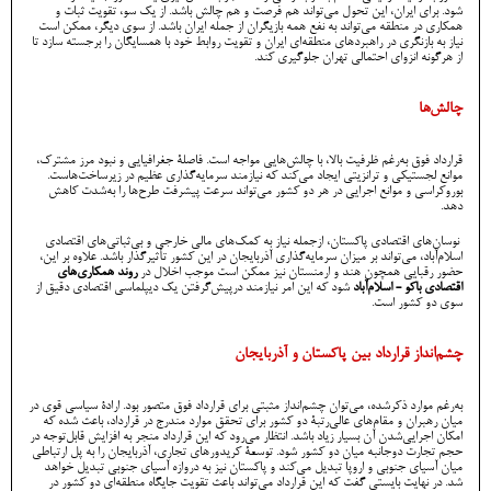
شود. برای ایران، این تحول می‌تواند هم فرصت و هم چالش باشد. از یک سو، تقویت ثبات و
همکاری در منطقه می‌تواند به نفع همه بازیگران از جمله ایران باشد. از سوی دیگر، ممکن است
نیاز به بازنگری در راهبردهای منطقه‌ای ایران و تقویت روابط خود با همسایگان را برجسته سازد تا
از هرگونه انزوای احتمالی تهران جلوگیری کند.
چالش‌ها
قرارداد فوق به‌رغم ظرفیت بالا، با چالش‌هایی مواجه است. فاصلۀ جغرافیایی و نبود مرز مشترک،
موانع لجستیکی و ترانزیتی ایجاد می‌کند که نیازمند سرمایه‌گذاری عظیم در زیرساخت‌هاست.
بوروکراسی و موانع اجرایی در هر دو کشور می‌تواند سرعت پیشرفت ‌طرح‌ها را به‌شدت کاهش
دهد.
نوسان‌های اقتصادی پاکستان، ازجمله نیاز به کمک‌های مالی خارجی و بی‌ثباتی‌های اقتصادی
اسلام‌آباد، می‌تواند بر میزان سرمایه‌گذاری آذربایجان در این کشور تأثیرگذار باشد. علاوه بر این،
حضور رقبایی همچون هند و ارمنستان نیز ممکن است موجب اخلال در
روند همکاری‌های
اقتصادی باکو - اسلام‌آباد
شود که این امر نیازمند درپیش‌گرفتن یک دیپلماسی اقتصادی دقیق از
سوی دو کشور است.
چشم‌انداز قرارداد بین پاکستان و آذربایجان
به‌رغم موارد ذکرشده، می‌توان چشم‌انداز مثبتی برای قرارداد فوق متصور بود. ارادۀ سیاسی قوی در
میان رهبران و مقام‌های عالی‌رتبۀ دو کشور برای تحقق موارد مندرج در قرارداد، باعث شده که
امکان اجرایی‌شدن آن بسیار زیاد باشد. انتظار می‌رود که این قرارداد منجر به افزایش قابل‌توجه در
حجم تجارت دوجانبه میان دو کشور شود. توسعۀ کریدورهای تجاری، آذربایجان را به پل ارتباطی
میان آسیای جنوبی و اروپا تبدیل می‌کند و پاکستان نیز به دروازه آسیای جنوبی تبدیل خواهد
شد. در نهایت بایستی گفت که این قرارداد می‌تواند باعث تقویت جایگاه منطقه‌ای دو کشور در