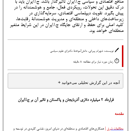
منافع اقتصادی و سیاسی ج.ا.ایران تأثیرگذار باشد. ج.ا.ایران باید با
درک دقیق این تحولات، رویکردی فعال، جامع و هوشمندانه را در
پیش بگیرد. تقویت دیپلماسی اقتصادی، سرمایه‌گذاری در
زیرساخت‌های داخلی و منطقه‌ای و مدیریت هوشمندانۀ رقابت‌ها،
کلید اصلی برای حفظ و ارتقای جایگاه ج.ا.ایران در این شرایط متغیر
منطقه‌ای خواهد بود.
🖊️
نویسنده: شهرام پیرانی، دانش‌آموختۀ دکترای علوم سیاسی
⏱️
زمان مورد نیاز برای مطالعه: 8 دقیقه
+
آنچه در این گزارش تحلیلی می‌خوانید
قرارداد 2 میلیارد دلاری آذربایجان و پاکستان و تاثیر آن بر ج.ا.ایران
مقدمه
مطالعات شرق
|
همکاری‌های اقتصادی و منطقه‌ای در دنیای امروز، نقشی کلیدی در توسعه و