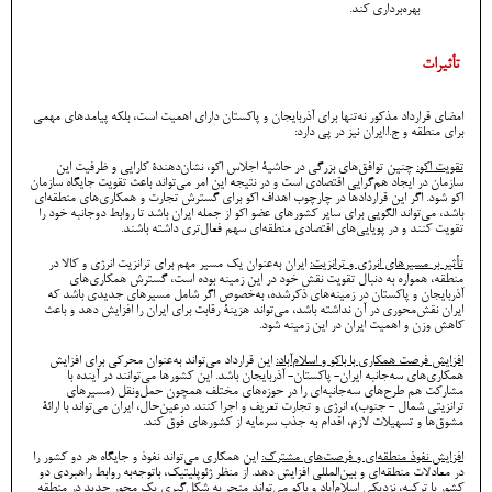
بهره‌برداری کند.
تأثیرات
امضای قرارداد مذکور نه‌تنها برای آذربایجان و پاکستان دارای اهمیت است، بلکه پیامدهای مهمی
برای منطقه و ج.ا.ایران نیز در پی دارد:
تقویت اکو:
چنین توافق‌های بزرگی در حاشیۀ اجلاس اکو، نشان‌دهندۀ کارایی و ظرفیت این
سازمان در ایجاد هم‌گرایی اقتصادی است و در نتیجه این امر می‌تواند باعث تقویت جایگاه سازمان
اکو شود. اگر این قراردادها در چارچوب اهداف اکو برای گسترش تجارت و همکاری‌های منطقه‌ای
باشد، می‌تواند الگویی برای سایر کشورهای عضو اکو از جمله ایران باشد تا روابط دوجانبه خود را
تقویت کنند و در پویایی‌های اقتصادی منطقه‌ای سهم فعال‌تری داشته باشند.
تأثیر بر مسیرهای انرژی و ترانزیت:
ایران به‌عنوان یک مسیر مهم برای ترانزیت انرژی و کالا در
منطقه، همواره به دنبال تقویت نقش خود در این زمینه بوده است، گسترش همکاری‌های
آذربایجان و پاکستان در زمینه‌های ذکرشده، به‌خصوص اگر شامل مسیرهای جدیدی باشد که
ایران نقش‌محوری در آن نداشته باشد، می‌تواند هزینۀ رقابت برای ایران را افزایش دهد و باعث
کاهش وزن و اهمیت ایران در این زمینه شود.
افزایش فرصت همکاری با باکو و اسلام‌آباد:
این قرارداد می‌تواند به‌عنوان محرکی برای افزایش
همکاری‌های سه‌جانبه ایران- پاکستان- آذربایجان باشد. این کشورها می‌توانند در آینده با
مشارکت هم طرح‌های سه‌جانبه‌ای را در حوزه‌های مختلف همچون حمل‌ونقل (مسیرهای
ترانزیتی شمال - جنوب)، انرژی و تجارت تعریف و اجرا کنند. درعین‌حال، ایران می‌تواند با ارائۀ
مشوق‌ها و تسهیلات لازم، اقدام به جذب سرمایه از کشورهای فوق کند.
افزایش نفوذ منطقه‌ای و فرصت‌های مشترک:
این همکاری می‌تواند نفوذ و جایگاه هر دو کشور را
در معادلات منطقه‌ای و بین‌المللی افزایش دهد. از منظر ژئوپلیتیک، باتوجه‌به روابط راهبردی دو
کشور با ترکیه، نزدیکی اسلام‌آباد و باکو می‌تواند منجر به شکل‌گیری یک محور جدید در منطقه