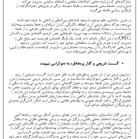
مشارکت‌های کنترل‌شده محلی، اصلاحات سطحی و انتخابات نمایشی مدیریت می‌کند.
بدین‌ترتیب، جامعۀ مدنی تضعیف‌شده و طبقۀ متوسط، درگیر در بازی‌های مصرف‌گرایانه، از
بازیگری سیاسی فاصله می‌گیرند.
در چنین ساختاری، نظم موجود، با وجود فشارهای بین‌المللی و داخلی، به حیات خود ادامه
می‌دهد، چراکه منطق درونی آن بر انعطاف تاکتیکی، کنترل شبکه‌ای و حفظ وضعیت نیمه‌ثبات
بنا شده است. در صحنۀ ژئوپلیتیکی، این سناریو، از توازن میان قدرت‌های خارجی ــ از جمله
چین، عربستان و ایالات متحده ــ بهره می‌برد. طرح‌هایی چون کریدور اقتصادی چین و پاکستان
(CPEC) به ارتش امکان داده‌اند تا در قامت یک بازیگر اقتصادی قدرتمند، هم منابع مالی را
مدیریت کرده و هم در بازی قدرت منطقه‌ای، موضع خود را تثبیت کند. بنابراین، با وجود
بحران‌هایی که پاکستان با آن روبه‌روست، محتمل‌ترین سناریو در کوتاه‌مدت، تداوم نظام ترکیبی،
با پوسته‌ای اصلاح‌شده اما هسته‌ای تغییرنیافته است.
گسست تدریجی و گذار پرمخاطره به دموکراسی نیم‌بند:
سناریوی دومی نیز از دل همین منطق‌های قدرت قابل تصور است: گسست تدریجی از رژیم
ترکیبی و گذار به نظمی دموکراتیک اما شکننده. در این مسیر، فرسایش درونی مشروعیت ارتش،
افزایش نارضایتی میان طبقۀ متوسط، و تحول گفتمانی درون احزاب سیاسی می‌تواند به شکلی از
تغییر تدریجی اما نامطمئن منجر شود. برخلاف گذارهای موفق تاریخی، در این وضعیت خاص، نه
جامعۀ مدنی نیرومندی وجود دارد و نه نهادهای دموکراتیک ریشه‌داری که بتوانند این فرآیند را
نهادینه کنند. با این حال، فشارهای تراکمی ــ از جمله بحران‌های اقتصادی مزمن، بیکاری
تحصیل‌کردگان و افت اعتماد عمومی به نهادهای نظامی ــ ممکن است امکان کنش‌گری جدیدی
برای بازیگران اصلاح‌طلب فراهم آورد.
در چنین گذار شکننده‌ای، نشانه‌هایی از باز شدن فضای سیاسی آشکار می‌شود: رسانه‌ها کمی
آزادتر می‌شوند، انتخابات محلی رقابتی‌تر برگزار می‌شوند، و برخی نهادهای نظارتی به استقلال
نسبی دست می‌یابند. با این حال، ساختار قدرت همچنان از دخالت نظامی در قالب‌های غیررسمی
(مانند نهادهای اطلاعاتی، بوروکراسی امنیتی، و مداخله در بودجه‌ها) برخوردار است. این گذار، از
آن رو پرمخاطره است که ممکن است در هر لحظه، به‌سبب نبود ظرفیت نهادی لازم یا بروز
بحران‌های امنیتی، مسیر خود را از دست بدهد و یا حتی به بازگشت رژیم اقتدارگرایانه منجر شود.