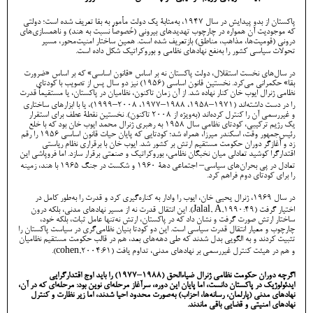
پاکستان از بدو پیدایش در سال ۱۹۴۷، به‌مثابۀ یک دولتِ مأمور به بقا تعریف شده است؛ دولتی
که موجودیت آن همواره در چارچوب تهدیدهای بیرونی (خصوصاً نسبت به هند) و ناهمسازی‌های
درونی (قومیت‌ها، مذاهب، مناطق) بازتعریف شده است. همین ساختار امنیت‌محور، مسیر
تحولات سیاسی کشور را به‌نفع نهادهای نظامی و بوروکراتیک شکل داده است.
در سال‌های نخست استقلال، دولت پاکستان نه بر اساس «قانون اساسی» که بر اساس «ضرورت
بقا» حکمرانی می‌کرد. نخستین قانون اساسی (۱۹۵۶) نیز دو سال پس از تصویب با کودتای
نظامی ژنرال ایوب خان کنار نهاده شد. از آن زمان تاکنون، نظامیان در پاکستان، یا مستقیماً قدرت
را در دست داشته‌اند (۱۹71–۱۹58، ۱۹88–۱۹77، 2008–1999)، یا با ابزارهای ساختاری
و غیررسمی آن را کنترل کرده‌اند (به‌ویژه از ۲۰۰۸ تاکنون). نخستین نقطۀ عطف برای استقرار
یک رژیم ترکیبی، کودتای نظامی سال ۱۹۵۸ به رهبری ژنرال محمد ایوب خان بود که با خلع
رئیس‌جمهور وقت، اسکندر میرزا، همراه شد؛ کودتایی که پایان حیات قانون اساسی ۱۹۵۶ را رقم
زد و آغازگر دوران حکومت مستقیم ارتش بر کشور شد. ایوب خان با برقراری نظام ریاستی
اقتدارگرا کوشید تعادلی میان نخبگان نظامی، بوروکراتیک و صنعتی برقرار سازد. اما فروپاشی این
تعادل در پی بحران‌های سیاسی– اجتماعی دهۀ ۱۹۶۰ و شکست در جنگ ۱۹۶۵ با هند، زمینه
را برای کودتای دوم فراهم کرد.
در سال ۱۹۶۹، ژنرال یحیی خان، ایوب را وادار به کناره‌گیری کرد و قدرت را به‌طور کامل در
اختیار گرفت (Jalal, A,1990:49). این انتقال قدرت نه از مسیر نهادهای مدنی، بلکه درون
ساختار ارتش صورت گرفت و نشان داد که در پاکستان، ارتش نه‌تنها عامل ثبات، بلکه خود،
چارچوب و معیار انتقال قدرت سیاسی است. این دو کودتا بنیان نظامی‌گری در سیاست پاکستان را
تثبیت کردند و به الگویی بدل شدند که طی دهه‌های بعد، هم در قالب حکومت مستقیم نظامیان
و هم در هیئت کنترل غیررسمی بر نهادهای مدنی، تداوم یافت (cohen,2004:61).
اگرچه دوران حکومت نظامی ژنرال ضیاءالحق (۱۹88–۱۹77) را باید اوج اقتدارگرایی
ایدئولوژیک در پاکستان دانست، اما پایان این دوره، سرآغاز مرحله‌ای نوین بود: مرحله‌ای که در آن،
نهادهای مدنی (پارلمان، رسانه‌ها، احزاب) به‌صورت محدود احیا شدند، اما زیر نظارت و کنترل
نهادهای امنیتی و قضایی باقی ماندند.