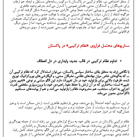
از منظر اجتماعی نیز، نظام ترکیبی در پاکستان با سرکوب رسانه‌های مستقل و ایجاد جو ارعاب
برای خبرنگاران و کنشگران مدنی، فضای عمومی را کنترل می‌کند. به‌رغم وجود ظاهری
رسانه‌های خصوصی و پویایی احزاب، عملاً نوعی «آزادی مهندسی‌شده» شکل گرفته که در آن
هرگونه انتقاد از ارتش، دولت یا نهادهای امنیتی می‌تواند با عواقب جدی روبه‌رو شود. چنین
شرایطی، نوعی تناقض سیاسی ایجاد کرده است: از یک‌سو، ساختار ظاهری دموکراتیک همچنان
پابرجاست و پاکستان از لحاظ بین‌المللی به‌عنوان جمهوری شناخته می‌شود؛ اما از سوی دیگر،
عمل سیاسی در این کشور تنها در چارچوب قواعد غیررسمی تعیین‌شده از سوی نیروهای
فراقانونی ممکن است.
سناریوهای محتمل فراروی «نظام ترکیبی» در پاکستان
تداوم نظام ترکیبی در قالب جدید: پایداری در دل انعطاف
با نگاهی ژرف به منطق بقای ساختار سیاسی پاکستان، می‌توان استدلال کرد که نظام ترکیبی آن
ــ که به‌گونه‌ای خاص میان نهادهای نظامی، نخبگان مدنی، و الیگارشی‌های بوروکراتیک توزیع
شده، ظرفیت بالایی برای بازتولید خود در دل تغییرات دارد. این الگو مبتنی بر نوعی «تغییر بدون
تغییر» است؛ ساختاری که در آن ارتش با حفظ نفوذ راهبردی خود، با برون‌سپاری مقطعی قدرت
اجرایی به احزاب منتخب، هم مشروعیت نظام را بازتولید می‌کند و هم از پیامدهای مستقیم
ناکارآمدی مصون می‌ماند.
در این سناریو، آنچه احتمالاً رخ می‌دهد، نوعی بازتنظیم ظاهری است: ارتش ممکن است با پرهیز
از ورود مستقیم به سیاست، از مدل حمایت نرم و مشروط از بازیگران سیاسی تبعیت کند،
همان‌گونه که در ادوار حمایت از تحریک انصاف شاهد آن بودیم.
نظام ترکیبی پاکستان در مسیر بقای خود به سراغ ابزارهای نوین نیز رفته است: از جمله بهره‌گیری
از فناوری‌های نظارتی پیشرفته، توسعۀ زیرساخت‌های مانیتورینگ دیجیتال و راه‌اندازی
کمپین‌های نرم تبلیغاتی برای مشروعیت‌سازی حکمرانی. در این الگو، به‌جای حذف کامل رقبا،
شاهد نوعی مهندسی «مشارکت محدود» هستیم که نارضایتی‌های اجتماعی را از طریق