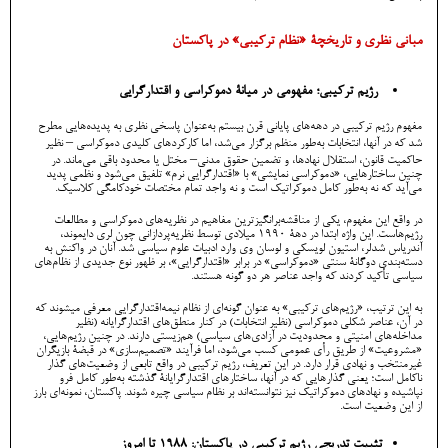
مبانی نظری و تاریخچۀ «نظام ترکیبی» در پاکستان
رژیم ترکیبی؛ مفهومی در میانۀ دموکراسی و اقتدارگرایی
مفهوم رژیم ترکیبی در دهه‌های پایانی قرن بیستم به‌عنوان پاسخی نظری به پدیده‌هایی مطرح
شد که در آنها، انتخابات به‌طور منظم برگزار می‌شد، اما کارکردهای کلیدی دموکراسی – نظیر
حاکمیت قانون، استقلال نهادها، و تضمین حقوق مدنی– مختل یا محدود باقی می‌ماند. در
چنین ساختارهایی، «دموکراسی نمایشی» با «اقتدارگرایی نرم» تلفیق می‌شود و نظمی پدید
می‌آید که نه به‌طور کامل دموکراتیک است و نه واجد تمام مختصات خودکامگی کلاسیک.
در واقع این مفهوم، یکی از مناقشه‌برانگیزترین مفاهیم در نظریه‌های دموکراسی و مطالعات
رژیم‌هاست. این واژه ابتدا در دهۀ ۱۹۹۰ میلادی توسط نظریه‌پردازانی چون لری دایموند،
آندریاس شدلر، استیون لویسکی و لوسان وی وارد ادبیات علوم سیاسی شد. آنان در واکنش به
دسته‌بندی دوگانۀ سنتی «دموکراسی» در برابر «اقتدارگرایی»، بر ظهور نوع جدیدی از نظام‌های
سیاسی تأکید کردند که واجد عناصر هر دو گونه هستند.
به این ترتیب، «رژیم‌های ترکیبی» به عنوان گونه‌ای از نظام نیمه‌اقتدارگرایی معرفی میشوند که
در آن، عناصر شکلی دموکراسی (نظیر انتخابات) در کنار منطق‌های اقتدارگرایانه (نظیر
مداخله‌های امنیتی و محدودیت در آزادی‌های سیاسی) هم‌زیستی دارند. در چنین رژیم‌هایی،
«مشروعیت» از طریق رأی عمومی کسب می‌شود، اما فرآیند «تصمیم‌سازی» در قبضۀ بازیگران
غیرمنتخب و نهادی قرار دارد. در این تعریف، رژیم ترکیبی در واقع تابعی از وضعیت‌های گذار
ناکامل است؛ یعنی گذارهایی که در آنها، ساختارهای اقتدارگرایانۀ گذشته به‌طور کامل فرو
نپاشیده و نهادهای دموکراتیک نیز نتوانسته‌اند بر نظام سیاسی چیره شوند. پاکستان، نمونه‌ای بارز
از این وضعیت‌ است.
تثبیت تدریجی رژیم ترکیبی در پاکستان: ۱۹۸۸ تا امروز