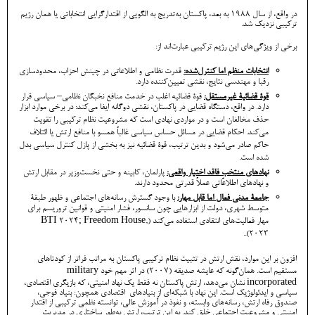
در واقع، از سال ۱۹۸۸ به بعد، پاکستان به‌تدریج به الگویی از اقتدارگرایی انتخاباتی یا همان رژیم
ترکیبی نزدیک شد.
برخی از ویژگی‌های این رژیم ترکیبی عبارت‌اند از:
انتخابات منظم اما کنترل‌شده:
قدرت نظامی و اطلاعاتی در چینش احزاب، محدودسازی
رقبا و مهندسی نتایج، نقشی تعیین‌کننده دارد.
قوۀ قضائیۀ غیرمستقل:
قوۀ قضائیه اغلب در خدمت منافع نخبگان نظامی– سیاسی قرار
دارد. در واقع، دستگاه قضایی در پاکستان، نقشی دوگانه ایفا می‌کند: در برخی موارد ابزار
حذف مخالفان است و در مواردی نهادی است که مشروعیت نظام ترکیبی را تقویت
می‌کند. احکام قضایی در مسائل حساس سیاسی غالباً همسو با منافع ارتش یا ائتلاف
حاکم صادر می‌شود و بدین ترتیب، قوۀ قضائیه نیز به بخشی از پازل کنترل سیاسی بدل
شده است.
نهادهای منتخبِ فاقد اختیار واقعی:
پارلمان، کابینه و حتی نخست‌وزیر در مقابل ارتش
و نهادهای اطلاعاتی عملاً قدرتی محدود دارند.
جامعۀ مدنی فعال اما قابل مهار:
با وجود گسترش رسانه‌های اجتماعی و ظهور طبقۀ
متوسط شهری، دولت از ابزارهایی چون سانسور، فشار امنیتی و قوانین تروریسم برای
مهار فعالیت‌های انتقادی استفاده می‌کند (BTI 2024; Freedom House,
2023)..
افزون بر این موارد، نقش ارتش در تثبیت نظام ترکیبی پاکستان به مراتب فراتر از کودتاهای
مستقیم است. همان‌گونه که عایشه صدیقه (2007) در اثر مهم خود military
incorporated نشان می‌دهد، ارتش پاکستان نه ‌فقط یک نهاد امنیتی، که بازیگری اقتصادی،
سیاسی و ایدئولوژیک است. این نهاد با شبکه‌ای از بنیادهای اقتصادی همچون: بنیاد فوجی،
صندوق رفاه ارتش، رسانه‌های وابسته، و نفوذ در آموزش عالی، توانسته نظمی ترکیبی از اقتدار
امنیتی و مشروعیت اجتماعی خلق کند. به این ترتیب، ارتش به‌طور ساختاری در مدیریت