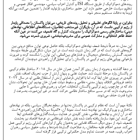
روندهای دموکراتیک از طریق دستگاه ISI و کنترل احزاب سیاسی، مهندسی افکار عمومی و
تنظیم سیاست خارجی حضور دارد. این حضور ساختاری، بازتولید اقتدار را تضمین می‌کند، بی‌آنکه
لزوماً به دخالت مستقیم منجر شود.
بنابراین، بر پایۀ الگوهای تطبیقی و تحلیل روندهای تاریخی، می‌توان پاکستان را مصداقی پایدار
از رژیم ترکیبی دانست که در آن، بازیگران غیرمنتخب (نظامیان، دستگاه‌های اطلاعاتی، نهادهای
دینی) ساختارهای رسمی دموکراتیک را مدیریت، کنترل و گاه تضعیف می‌کنند؛ در عین آنکه
حفظ ظاهر انتخاباتی و مشارکت عمومی برای مشروعیت‌بخشی، ضروری شمرده می‌شود.
این مدل، نه صرفاً نتیجۀ ضعف نهادهای دموکراتیک، بلکه حاصل نوعی توازن منافع درونی بین
گروه‌های قدرت است که در گذر زمان تثبیت شده است. در این میان، شکل‌گیری طبقۀ متوسط
جدید، گسترش رسانه‌های دیجیتال، و فشارهای بین‌المللی، این توازن را شکننده کرده‌ و ضرورت
بازخوانی پویایی‌های رژیم ترکیبی در پاکستان را برای تحلیل‌گران راهبردی دوچندان کرده‌اند.
در دهۀ گذشته و به‌ویژه از زمان روی کار آمدن عمران خان در سال ۲۰۱۸، ساختار نظام ترکیبی
در پاکستان وارد مرحلۀ تثبیت شد. حمایت علنی و پنهان ارتش از حزب تحریک انصاف، نقش
کلیدی در پیروزی خان ایفا کرد، اما با افزایش نارضایتی ارتش از استقلال‌طلبی او، در سال ۲۰۲۲
شاهد فروپاشی ائتلاف پنهان مدنی- نظامی و سقوط دولت عمران خان بودیم. این تحولات، نشان
داد که در چارچوب رژیم ترکیبی پاکستان، انتخابات، احزاب و رهبری‌های سیاسی تا جایی
مشروعیت دارند که در مسیر منافع ساختار نظامی حرکت کنند. در غیر این‌صورت، به‌سرعت از
دایرۀ قدرت حذف می‌شوند.
نکتۀ مهم آن است که نظام ترکیبی در پاکستان نه‌تنها در سطح نخبگان سیاسی، بلکه در نهادهای
ساختاری و بوروکراتیک نیز نهادینه شده است. نمونۀ آن، «کمیتۀ سرمایه‌گذاری راهبردی» است
که در آن ارتش و نهادهای نظامی، نقش کلیدی در هدایت سیاست‌گذاری‌های اقتصادی ایفا
می‌کنند. این نفوذ سازمان‌یافته باعث شده نقش دولت غیرنظامی در عرصۀ اقتصاد نیز به‌شدت
تضعیف شود. از سوی دیگر، دستگاه قضایی نیز به‌عنوان یکی از ابزارهای کنترلی رژیم ترکیبی عمل
می‌کند. صدور احکام علیه مخالفان، رد صلاحیت گستردۀ نامزدها و سلب حقوق سیاسی رهبران
احزاب رقیب، همه در خدمت تداوم مدل حکمرانی ترکیبی قرار گرفته است.