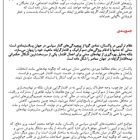
رژیم‌های اقتدارگرای سخت، با بحران مشروعیت، سرکوب خلاقیت اجتماعی، فرار نخبگان و
وابستگی شدید به منابع خارجی مواجه خواهد شد. تجربه تاریخی نشان داده است که
چرخش‌های اقتدارگرایانه، اگرچه نظم ظاهری ایجاد می‌کنند، اما با انسداد بلندمدت و خطر
فروپاشی ناگهانی همراه‌اند.
جمع‌بندی
نظام ترکیبی در پاکستان، نمادی گویا از پیچیدگی‌های گذار سیاسی در جهان پسااستبدادی است؛
مدلی که نه‌تنها با ادغام ویژگی‌های دموکراتیک و اقتدارگرایانه ماهیت خود را پنهان می‌سازد،
بلکه به‌دلیل بهره‌گیری از نهادهای مدنی برای اعمال اقتدار، یکی از سرسخت‌ترین اَشکال حکمرانی
نیمه‌اقتدارگرایانه در جهان معاصر را شکل داده است.
پاکستان در مقام مطالعۀ موردی، به‌خوبی نشان می‌دهد که چگونه نهادهایی مانند انتخابات،
پارلمان و مطبوعات می‌توانند در عین وجود، در خدمت تثبیت اقتدار غیررسمی و فرادست
نیروهایی مانند ارتش قرار گیرند؛ بی‌آنکه به سرکوب آشکار یا استبداد کلاسیک متوسل شوند.
در این چارچوب، وجه خطرناک رژیم ترکیبی نه در اقتدارگرایی عریان، بلکه در نهادینه‌سازی
تدریجیِ خلع معنا از دموکراسی، نهفته است. این نوع نظام‌ها، با تولید ظاهری از مشارکت و رقابت،
احساس توهم‌آمیزی از آزادی می‌آفرینند، در حالی که در پشت صحنه، تصمیم‌گیری‌های اساسی
در محافل محدود، غیرانتخابی و پاسخ‌ناپذیر اتخاذ می‌شود. نتیجه چنین وضعیتی، کاهش
تدریجی مشروعیت عمومی، فرسایش سرمایه اجتماعی و در نهایت، گسست میان دولت و ملت
است؛ گسستی که می‌تواند در بلندمدت به بی‌ثباتی ساختاری، فروپاشی مشروعیت نهادهای
رسمی، یا حتی بازگشت به اقتدارگرایی مستقیم بینجامد.
مواضع اخیر شخصیت‌های کلیدی سیاسی در پاکستان، مانند خواجه محمد آصف، وزیر دفاع، که
علناً رژیم ترکیبی را «مدلی موفق» برای ادارۀ کشور دانسته، از یک سو نشانگر پذیرش نسبی و
نهادمند این الگو در میان نخبگان سیاسی وابسته به ساختار قدرت است؛ و از سوی دیگر، نشان
می‌دهد که چگونه ایدۀ «ضرورت»، بهانه‌ای برای تعویق اصلاحات ساختاری در قالب «واقع‌بینی