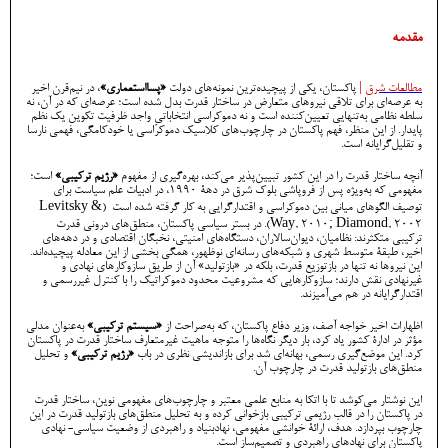
مقدمه
مطالعات شرق
|
پاکستان، یکی از پیچیده‌ترین نمونه‌های دولت‌
«پسااستعماری»
، در نیم‌قرن اخیر
به عرصه‌ای برای تلاقی نیروهای متعارض در ساختار قدرت بدل شده است؛ عرصه‌ای که در آن، نه
سلطه‌ نظامی به‌تنهایی تعیین‌کننده‌ است و نه دموکراسی انتخاباتیِ واجد ظرفیت تکوین یک نظم
پایدار. از این منظر، فهم پاکستان در چارچوب‌های کلاسیک دموکراسی یا خودکامگی، فهمی نارسا
و تقلیل‌گرایانه است.
آنچه ساختار قدرت را در این کشور تبیین‌پذیر می‌کند، بهره‌گیری از مفهوم
«رژیم ترکیبی»
است؛
مفهومی که به‌ویژه پس از فروپاشی بلوک شرق در دهۀ ۱۹۹۰، در ادبیات علم سیاست برای
توصیف الگوهای میانی بین دموکراسی و اقتدارگرایی به کار گرفته شده است (Levitsky &
Way, 2010; Diamond, 2002). در بستر سیاسی پاکستان، منطق‌های درونی قدرت
ترکیبی متکثرند: نظامیان، دیوان‌سالاران، دستگاه‌های امنیتی، نخبگان اقتصادی و در دهه‌های
اخیر، طبقۀ متوسط شهری و شبکه‌های رسانه‌ای نوظهور، همگی بخشی از این معادله پیچیده‌اند.
این نیروها نه تنها در بازتوزیع قدرت، بلکه در «بازتولید» آن از طریق سازوکارهای نهادی و
غیرنهادی نقش دارند؛ سازوکارهایی که مشروعیت محدود دموکراتیک را با کنترل غیررسمی و
اقتدارگرایانه در هم می‌آمیزند.
اظهارات اخیر خواجه آصف، وزیر دفاع پاکستان، که به‌صراحت از
«سیستم ترکیبی»
به‌عنوان مدلی
مؤثر در ادارۀ کشور یاد کرد، بار دیگر نگاه‌ها را متوجه ماهیت غیرمتعارف ساختار قدرت در پاکستان
کرد. این موضع‌گیری رسمی، بهانه‌ای شد برای بازاندیشی نظری در باب
«رژیم ترکیبی»
و تحلیل
منطق‌های بازتولید قدرت در چارچوب آن.
این نوشتار می‌کوشد تا با اتکا به منابع علمی معتبر و چارچوب‌های مفهومی نوین، ساختار قدرت
در پاکستان را در قالب رژیمی ترکیبی بازخوانی کرده و به تحلیل منطق‌های بازتولید قدرت در این
چارچوب بپردازد. هدف، ارائۀ خوانشی مفهومی، نهادبنیاد و راهبردی از وضعیت سیاسی- نهادی
پاکستان برای نهادهای راهبردی و تصمیم‌ساز است.