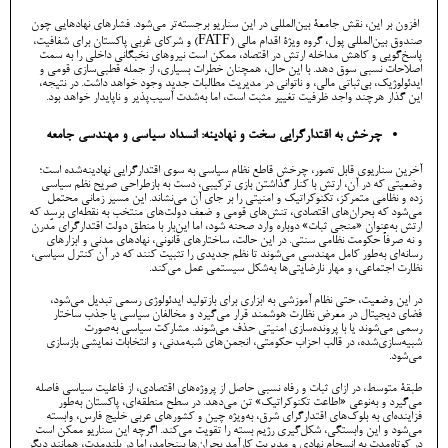
افزون بر این، نقش جامعۀ بین‌المللی در این سناریو برجسته‌تر می‌شود. فشارهای نهادهایی چون
صندوق بین‌المللی پول، گروه ویژۀ اقدام مالی (FATF) و شرکای غربی پاکستان برای شفافیت،
پاسخ‌گویی و کاهش مداخله ارتش در اقتصاد، ممکن است نیروهای نخبگانی داخلی را به سمت
اصلاحات نسبی سوق دهد. با این حال، همچنان خطرات بسیاری، از جمله قطبی‌سازی قومی و
ایدئولوژیک، بی‌ثباتی مالی، و ناتوانی در مدیریت مطالبات جدید وجود خواهد داشت. در نتیجه،
این گذار هرچند واجد ظرفیت تغییر مثبت است، اما به‌شدت آسیب‌پذیر و ناپایدار خواهد بود.
چرخش به اقتدارگرایی سخت و نهادینه: انسداد سیاسی و مهندسی جامعه
آخرین سناریوی قابل تصور، چرخش قاطع نظام سیاسی به سوی اقتدارگرایی نهادینه‌شده است؛
وضعیتی که در آن، ارتش با کنار گذاشتن بازی ترکیبی، دست به بازطراحی صریح نظم سیاسی
زده و نظامی متمرکز، تکنوکراتیک و امنیتی را بر جای آن می‌نشاند. این مسیر زمانی محتمل
می‌شود که بحران‌های اقتصادی، تنش‌های قومی و ضعف دولت‌های منتخب به نقطه‌ای برسد که
ارتش به‌عنوان «منجی ثبات» دوباره وارد صحنه شود، اما این‌بار با منطق دولت اقتدارگرای مُدرن
و نه صرفاً حکومت نظامی سنتی. در این حالت، ساختارهای قانونی، نهادهای مدنی و ابزارهای
رسانه‌ای به‌طور کامل مهندسی می‌شوند تا نظم جدیدی را تثبیت کنند که در آن کنترل سیاسی،
نظارت اجتماعی، و مهار نارضایتی‌ها به‌شکل سیستمی عمل می‌کند.
در این وضعیت، حتی نظام آموزشی به ابزاری برای بازتولید ایدئولوژی رسمی تبدیل می‌شود،
فضای دیجیتال در معرض نظارت هوشمند قرار می‌گیرد و مخالفان سیاسی یا جذب ساختار
رسمی می‌شوند یا با پرونده‌سازی امنیتی حذف می‌شوند. مشارکت سیاسی به‌صورت
شبیه‌سازی‌شده، در قالب احزاب حکومتی، انجمن‌های شبه‌مدنی، و انتخابات نمایشی بازسازی
می‌شود.
طبقۀ متوسط، در ازای ثبات و رفاه نسبی حاصل از پروژه‌های اقتصادی، از فاعلیت سیاسی فاصله
می‌گیرد و به‌نوعی «اطاعت تکنوکراتیک» تن می‌دهد. در سطح منطقه‌ای، پاکستان به‌طور
فزاینده‌ای به بلوک‌های اقتدارگرای شرق، به‌ویژه چین و کشورهای عربی خلیج فارس، وابسته
می‌شود و این وابستگی، شکل‌گیری رژیم بسته را تقویت می‌کند. اگرچه این سناریو ممکن است
در کوتاه‌مدت به انسجام نهادی و مدیریت کارآمد بحران‌ها بینجامد، اما در بلندمدت، همانند دیگر