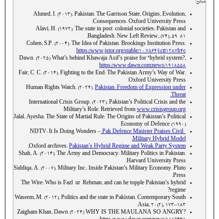
منابع:
Ahmed, I. (2013). Pakistan: The Garrison State, Origins, Evolution,
Consequences. Oxford University Press.
Alavi, H. (1972). The state in post-colonial societies: Pakistan and
Bangladesh. New Left Review, (74), 59-81.
Cohen, S.P. (2004). The Idea of Pakistan. Brookings Institution Press.
https://www.jstor.org/stable/10.7864/j.ctt1287b4c
Dawn. (2025) What’s behind Khawaja Asif’s praise for “hybrid system?,
https://www.dawn.com/news/1918558
Fair, C. C. (2014). Fighting to the End: The Pakistan Army’s Way of War.
Oxford University Press.
Human Rights Watch. (2024).
Pakistan: Freedom of Expression under
Threat.
International Crisis Group. (2023). Pakistan’s Political Crisis and the
Military’s Role. Retrieved from
www.crisisgroup.org
Jalal, Ayesha. The State of Martial Rule: The Origins of Pakistan’s Political
Economy of Defence (1990)
NDTV: It Is Doing Wonders –
Pak Defence Minister Praises Civil-
,
Military Hybrid Model
Oxford archives:
Pakistan’s Hybrid Regime and Weak Party System,
Shah, A. (2014). The Army and Democracy: Military Politics in Pakistan.
Harvard University Press.
Siddiqa, A. (2007). Military Inc.: Inside Pakistan’s Military Economy. Pluto
Press.
The Wire: Who is Fazl-ur-Rehman, and can he topple Pakistan’s hybrid
regime?
Waseem, M. (2012). Politics and the state in Pakistan. Contemporary South
Asia, 20(2), 173–183.
Zaigham Khan, Dawn (2024) WHY IS THE MAULANA SO ANGRY?