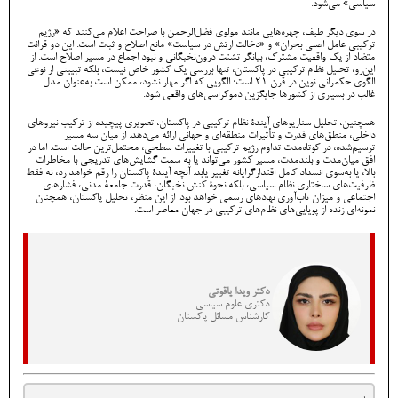
سیاسی» می‌شود.
در سوی دیگر طیف، چهره‌هایی مانند مولوی فضل‌الرحمن با صراحت اعلام می‌کنند که «رژیم
ترکیبی عامل اصلی بحران» و «دخالت ارتش در سیاست» مانع اصلاح و ثبات است. این دو قرائت
متضاد از یک واقعیت مشترک، بیانگر تشتت درون‌نخبگانی و نبود اجماع در مسیر اصلاح است. از
این‌رو، تحلیل نظام ترکیبی در پاکستان، تنها بررسی یک کشور خاص نیست، بلکه تبیینی از نوعی
الگوی حکمرانی نوین در قرن ۲۱ است؛ الگویی که اگر مهار نشود، ممکن است به‌عنوان مدل
غالب در بسیاری از کشورها جایگزین دموکراسی‌های واقعی شود.
همچنین، تحلیل سناریوهای آیندۀ نظام ترکیبی در پاکستان، تصویری پیچیده از ترکیب نیروهای
داخلی، منطق‌های قدرت و تأثیرات منطقه‌ای و جهانی ارائه می‌دهد. از میان سه مسیر
ترسیم‌شده، در کوتاه‌مدت تداوم رژیم ترکیبی با تغییرات سطحی، محتمل‌ترین حالت است. اما در
افق میان‌مدت و بلندمدت، مسیر کشور می‌تواند یا به سمت گشایش‌های تدریجی با مخاطرات
بالا، یا به‌سوی انسداد کامل اقتدارگرایانه تغییر یابد. آنچه آیندۀ پاکستان را رقم خواهد زد، نه فقط
ظرفیت‌های ساختاری نظام سیاسی، بلکه نحوۀ کنش نخبگان، قدرت جامعۀ مدنی، فشارهای
اجتماعی و میزان تاب‌آوری نهادهای رسمی خواهد بود. از این منظر، تحلیل پاکستان، همچنان
نمونه‌ای زنده از پویایی‌های نظام‌های ترکیبی در جهان معاصر است.
دکتر ویدا یاقوتی
دکتری علوم سیاسی
کارشناس مسائل پاکستان