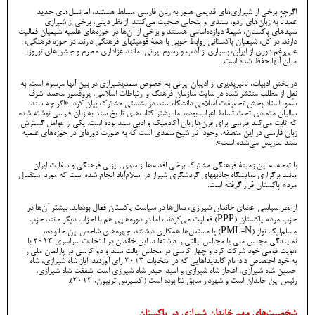
اگرچه برخی از شیرازی‌های قدیمی هنوز به زبان فارسی مسلط هستند، اما نسل‌های جدید
عمدتاً به زبان‌های اردو، سندی و پنجابی صحبت می‌کنند. از نظر دینی، برخی از شیرازی‌
سیدهای پاکستان، شیعۀ دوازده‌امامی هستند و برخی از آن‌ها در حوزه‌های علمیه شیعیان فعالیت
دارند. در کل، شیعیان پاکستانی روابط خوبی با همۀ قومیتهای فرهنگی دارند. در حوزه فرهنگی،
علی‌رغم دوری از ایران، بسیاری از آداب و رسوم ایرانی، مانند عزاداری محرم و جشن‌های نوروز،
میان آنها حفظ شده است.
در بخش ادبیات، تاثیرپذیری از ادیبان ایرانی به خصوص سعدیشیرازی در بین آنها مرسوم است. به
نقل از مطلب منتشر شده در سایت سازمان فرهنگ و ارتباطات اسلامی، پروفسور محمد اشرف
سَمو، استاد بخش تحقیقات اسلامی دانشگاه سند در نشستی مشترک بیان کرد: «اگر چه سند
سالیان متمادی تحت تسلط اعراب بوده، اما بیشتر کتاب‌های تاریخ سند به زبان فارسی نوشته شده
که ثابت می‌کند فارسی برای قرن‌ها زبان آکادمیک و ادبی سند بوده است. یکی از عوامل گسترش
زبان فارسی در این منطقه، وجود آثار شیخ سعدی است که به صورت دوره‌ای در حوزه‌های علمیه
سند تدریس می‌شده است».
با توجه به این زمینۀ فرهنگی مشترک برخی اقدام‌ها از سوی رایزنی فرهنگی و سفارت ایران
مانند برگزاری نمایشگاه جاذبههای گردشگری شیراز در اسلام‌آباد انجام شده است که مورد استقبال
مردم پاکستان قرار گرفته است.
از نظر سیاسی اعضای خاندان شیرازی، سال‌ها در سیاست پاکستان فعال بوده‌اند. بیشتر آن‌ها در
حزب مردم پاکستان (PPP) فعالیت می‌کردند، اما در دوره‌هایی هم با احزاب دیگر مانند حزب
مسلم‌لیگ نواز (PML-N) یا مستقل‌ها همکاری داشتند. چهره‌های شاخص این خانواده،
نمایندگی مجلس ملی یا مجالس ایالتی را داشته‌اند. این خاندان در انتخابات سراسری ۲۰۱۳ با
هویت قومی خود شرکت کرد و چهار کرسی در مجلس ایالت سند و دو کرسی در پارلمان ملی را
به خود اختصاص داد. نام کاندیداهایی که در انتخابات ۲۰۱۳ رای آ‌وردند: ایاز شاه شیرازی‌، شاه
حسین شاه شیرازی‌، اعجاز شاه شیرازی و امید حیدر شاه شیرازی است. شفقت شاه شیرازی‌،
رئیس این خاندان است و شهردار سابق تتا بوده است (اکسپرس تریبون، ۲۰۱۳).
شخصیت‌های مهم خاندان شیرازی در پاکستان