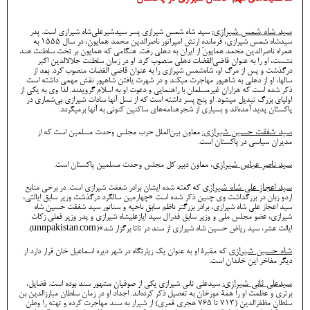
سید شاه شمس شیرازی:
سید شاه شمس شیرازی پسر سیدشیرعلی‌شاه شیرازی است. پدر
سیدشاه شمس شیرازی، فرماندهِ ارتش امپراتور ناصرالدین محمد همایون، در سال ۱۵۵۵ به
همراه ناصرالدین محمد همایون از ایران به دهلی رفت. هنگامی که همایون بر تخت سلطنت هند
نشست، او را به عنوان قاضی‌القضات دهلی منصوب کرد. او در زمان سلطنت جلالالدین اکبر
درگذشت و پس از مرگ او، شاه‌شمس شیرازی را به عنوان قاضی القضات منصوب کرد. بعد از
سالها، او از دهلی به شاهپور مهاجرت میکند و در شهرت یافتن شاهپور نقش مهمی داشته است.
ذکر شده است که هزاران غیرمسلمان با راهنمایی و دعوت او به اسلام گرویدند. لذا وی به یکی از
اولیای بزرگ تبدیل میشود. او پنج پسر داشته است که از نسل آنها سادات شیرازی بی‌شماری در
پاکستان پدید آمده‌اند و بسیاری از شجرهنامه‌های ساکنین کنونی به آنها برمیگردد.
سید شفقت حسین شیرازی:
معاون بین‌الملل حزب مجلس وحدت مسلمین است که از
مدیران سیاسی در پاکستان است.
سید ناصر عباس شیرازی‌
، معاون دبیر کل مجلس وحدت مسلمین پاکستان است.
سید اعجاز علی شاه شیرازی
که گفته شده ایشان برادر شفقت شیرازی است. در برخی منابع
اردو زبان در بزرگداشت وی چنین ذکر شده است «چهارمین سالگرد درگذشت وزیر سابق ایالتی،
سید اعجاز علی شاه شیرازی، برادر بزرگتر ناظم سابق ناحیه و سناتور سید شفقت حسین شاه
شیرازی، عضو مجلس ملی و وزیر سابق فدرال سید ایازعلیشاه شیرازی و پدر وزیر فعلی زکات
ایالت عشر، سید ریاض حسین شاه شیرازی از سند در تاتا برگزار شد»(unnpakistan.com).
شاه حسین شیرازی
که مقبرۀ او به عنوان یک زیارتگاه در شهر دیره اسماعیل خان قرار دارد از
دیگر مفاخر این خاندان است.
سیدعلی ثانی شیرازی:
سیدعلی ثانی شیرازی یکی از صوفیان مشهور سند بوده است. فضایل،
برتری و عظمت او را همۀ مورخان به تفصیل ذکر کرده‌اند. اجداد او در زمان سلطان مبارزالدین بن
سلطان مظفرالدین (۷۱۳ تا ۷۶۵ هجری قمری) از شیراز به سند مهاجرت کرده و تهته را وطن