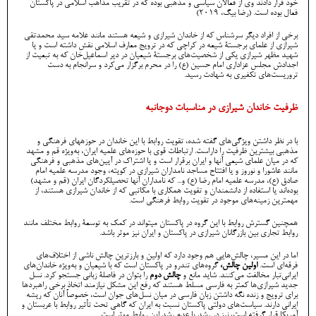
خود قرار دادند وی از فعالان سیاسی و مذهبی بوده که در تقریب مذاهب اسلامی در پاکستان
فعال بوده است. (رضا بیگ، 2019)
برخی از افراد دیگر سرشناس که از خاندان شیرازی و شیعه هستند مانند علامه سید محمدتقی
شیرازی از علمای برجستۀ شیعه در کراچی که در ترویج معارف اسلامی نقش داشته است و یا
شهید مظهر شیرازی یکی از شخصیت‌های برجستۀ شیعیان در دیر اسماعیل‌خان که به تبعیت از
اجدادش مجلس عزاداری امام حسین (ع) را در محرم برگزار می‌کرد و سرانجام به دست
تروریست‌های تکفیری به شهادت رسید.
ظرفیت‌ خاندان شیرازی در مناسبات دوجانبه
با در نظر داشتن ویژگی‌های گفته شده، تقویت روابط با این خاندان در حوزههای فرهنگی و
مذهبی بیشترین ظرفیت را داراست. ارتباطات قوی با حوزه‌های علمیه ایران، به‌ویژه قم و مشهد
که در میان علمای شیعی آنها و ایران برقرار است و یا اشتراک در آیین‌های مذهبی و فرهنگی
مانند عاشورا و نوروز و یا افتتاح مساجد نامداران شیرازی در کویته، وجود مدرسه علمیه امام
صادق (ع)، مدرسه علمیه امام رضا (ع) و... که نامداران آنها تحصیلکردگان ایران (قم و مشهد)
بوده‌اند یا استفاده از دانشمندان و تقویت همکاری با مکاتبی که از خاندان شیرازی هستند، از
مهمترین زمینه‌های موجود در تقویت روابط فرهنگی است.
همچنین گسترش روابط با این گروه در پاکستان میتواند در کمک به توسعۀ روابط مختلف مانند
روابط تجاری بین بازرگانان شیرازی در پاکستان و ایران نیز موثر باشد.
اما در این مسیر، چالش‌هایی هم وجود دارد که اولین و بارزترین چالش ناشی از اختلاف‌های
فرقه‌ای است.
اولین چالش،
گروه‌های تندرو در پاکستان است که با شیعیان و به‌ویژه خاندان‌های
ایرانی‌تبار مخالفت می‌کنند. شاید مانع و
چالش دوم
را بتوان در فاصلۀ زبانی جستجو کرد. نسل
جدید شیرازی‌ها کمتر به فارسی مسلط هستند که رفع این مشکل نیازمند اتخاذ برخی راهبردها
برای ترویج و زنده نگه داشتن زبان فارسی در میان نسل‌های جوان است، خصوصاً آنان که ریشه
ایرانی دارند. سیاست‌های دولتی پاکستان نسبت به ایران که گاهی تحت تأثیر روابط با عربستان و
آمریکا قرار گرفته است، نیز در رشد یا عدم رشد این روابط موثر است.