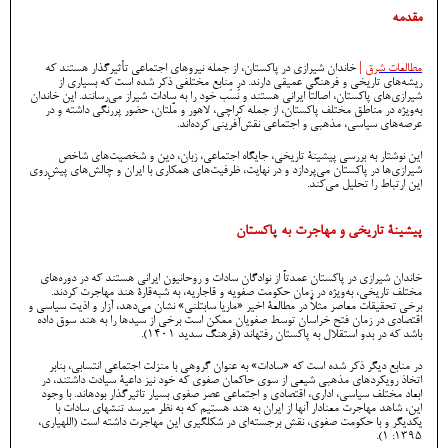
مقدمه
مطالعات شرق
|
خاندان شیرازی در پاکستان، از جمله نیروهای اجتماعی تأثیرگذار هستند که
ریشه‌های تاریخی و فرهنگی عمیقی دارند. در منابع مختلفی ذکر شده است که بسیاری از
شیرازی‌های پاکستان، اصالتاً ایرانی هستند و نَسَب خود را به سادات شیراز می‌رسانند. این خاندان
به‌ویژه در مناطق مختلف پاکستان، از جمله کراچی، لاهور و مُلتان، حضور پررنگی داشته و در
عرصه‌های سیاسی، مذهبی و اجتماعی نقش‌آفرینی کرده‌اند.
این نوشتار به بررسی پیشینۀ تاریخی، جایگاه اجتماعی، زبان، دین و شخصیت‌های شاخص
شیرازی‌ها در پاکستان می‌پردازد و در نهایت، ظرفیت‌های همکاری با ایران و چالش‌های پیشِ‌روی
این ارتباط را تحلیل می‌کند.
پیشینۀ تاریخی و مهاجرت به پاکستان
خاندان شیرازی در پاکستان عمدتاً از نوادگان سادات و روحانیون ایرانی هستند که در دوره‌های
مختلف تاریخی، به‌ویژه در زمان حکومت صفویه و قاجاریه، به شبه‌قارۀ هند مهاجرت کردند.
برخی تحقیقات معاصر مثلاً در مطالعۀ اخیر «ماریا سابتلنی» نشان می‌دهد، آزار و اذیت سیاسی و
اقتصادی در زمان فتح خراسان توسط صفویان ممکن است برخی از سید‌ها را به هند سوق داده
باشد که در بدو استقلال به پاکستان رفتهاند (فرهنگ سدید 1401).
در منابع دیگر ذکر شده است که «سادات» به عنوان گروهی با منزلت اجتماعی انتسابی، بنابر
اتخاذ رویکردهای مذهبی شیعی از سوی حاکمان صفوی که خود نیز داعیۀ سیادت داشتند، در
ابعاد مختلف سیاسی، اداری، اقتصادی و اجتماعی عصر صفوی بسیار تاثیرگذار بودهاند. با وجود
این، شاهد مهاجرت معنادار آنها از ایران به هند هستیم که به نظر میرسد تنشهای سادات با
یکدیگر و با حکومت صفوی، نقش برجسته‌ای در شکلگیری این مهاجرت داشته است (اللهیاری،
1395: 1).