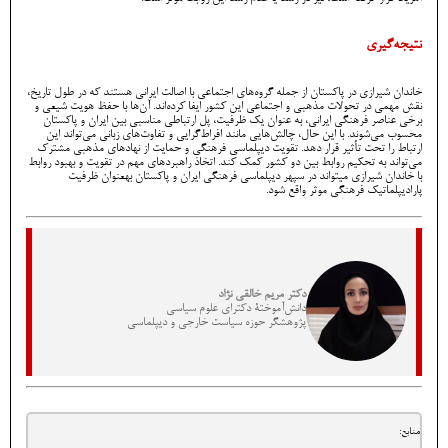
نتیجه‌گیری
خاندان شیرازی در پاکستان از جمله گروه‌های اجتماعی با اصالت ایرانی هستند که در طول تاریخ،
نقش مهمی در تحولات مذهبی و اجتماعی این کشور ایفا کرده‌اند. آن‌ها با حفظ هویت شیعی و
برخی عناصر فرهنگی ایرانی، به عنوان یک ظرفیت، پل ارتباطی مناسبی بین ایران و پاکستان
محسوب می‌شوند. با این حال، چالش‌هایی مانند افراط‌گرایی و تفاوت‌های زبانی می‌تواند این
ارتباط را تحت تأثیر قرار دهد. تقویت دیپلماسی فرهنگی و حمایت از نهادهای مذهبی مشترک
می‌تواند به تحکیم روابط بین دو کشور کمک کند. اتخاذ راهبردهای مهم در تقویت و بهبود روابط
با خاندان شیرازی میتواند در سپهر دیپلماسی فرهنگی ایران و پاکستان بهعنوان ظرفیت
پارادیپلماتیک فرهنگی موثر واقع شود.
دکتر مریم خالقی نژاد
دانش‌آموختۀ دکترای علوم سیاسی
پژوهشگر حوزه سیاست خارجی و دیپلماسی
منابع: