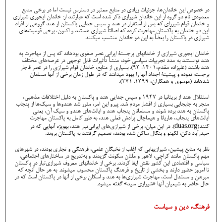
در خصوص این خاندان‌ها، جزئیات زیادی در منابع معتبر در دسترس نیست اما در برخی منابع
معدودی نام دو گروه از این خاندان شیرازی ذکر شده است که عبارتند از: خاندان ایجوری شیرازی
و خاندان قوام شیرزای که پس از استقرار در هند و سپس جدایی پاکستان از هند گروهی از افراد
این دو خاندان به پاکستان مهاجرت کرده که اصالتاً شیرازی هستند و اکنون، برخی قومیت‌های
شیرازی در پاکستان را بعضاً به این دو خاندان منتسب میکنند.
خاندان ایجوری شیرازی از خاندانهای برجستۀ ایرانی عصر صفوی بودهاند که پس از مهاجرت به
هند توانستند به مدد تجربیات سیاسی خود، منشأ تأثیرات قابل توجهی در عرصه‌های مختلف
هند باشند (علیزاده مقدم،1401: 93). بسیاری از منابع، خاندان قوام شیرازی را در عصر قاجار
برجسته نموده و پیشینۀ اجداد آنها را یهود میدانند که در طول زمان برخی از آنها مسلمان
شدهاند (موسوی و همکاران، 1399: 271).
استقلال هند از بریتانیا در 1947 و سپس جدایی هند و پاکستان به دلیل اختلافات مذهبی،
منجر به جابجایی بسیاری از اقشار مردم شد. پیرو این امر، مقرر شد هندوها و سیک‌ها از پنجاب
پاکستان به هند برده شوند و مسلمانان پنجاب هند و ایالت‌های هندو و سیک آن، یعنی
ایالت‌های پنجاب، هاریانا و هیماچال پرادش فعلی هند، به طور کامل به پاکستان مهاجرت
کنند(duas.org). در این میان، برخی از شیرازی‌های ایرانی‌تبار هند، بهویژه آنهایی که در
حیدرآباد دکن، لکهنو و بنگال ساکن شده بودند، تصمیم گرفتند به پاکستان بروند.
نظر به منابع پیشین، شیرازیهایی که اغلب از نخبگان علمی، فرهنگی و تجاری بودند، در شهرهای
مهم پاکستان مانند کراچی، لاهور و مُلتان سکونت گزیدند و به‌تدریج در ساختارهای اجتماعی،
سیاسی و اقتصادی این کشور نقش ایفا کردند. برخی از خاندانهای معروف شیرازی‌تبار در پاکستان
تا امروز حضور دارند و بخشی از تاریخ و فرهنگ پاکستان محسوب میشوند. به هر حال آنچه که
مبرهن و مستدل است، مهاجرت شیرازی‌ها به هند و اسکان برخی از آنها در پاکستان است که در
حال حاضر به شیعیان آنها «شیرازی سید» گفته میشود.
فرهنگ، دین و سیاست