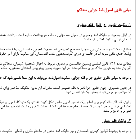
مبانی فقهی اصول‌نامۀ جزایی محاکم
1. سکوت تقنینی در قبال فقه جعفری
در قبال وضعیت و جایگاه فقه جعفری در اصول‌نامۀ جزایی محاکم دو برداشت مطرح است. برداشت عمدتاً 
شیعیان نوعی سکوت اختیار کرده است.
مطابق برداشت دوم، در متن این اصول‌نامه، هیچ تصریحی نه به‌صورت ایجابی و نه سلبی دربارۀ فقه
پیامد جدی تلقی شود؛ اما در جامعه‌ای دارای کثرت‌مذهبی مانند افغانستان، این سکوت دارای آثار حقوق
مطابق ماده ۱۳۱ قانون اساسی پیشین افغانستان در دعاوی مربوط به احوال شخصیۀ شیعیان، 
اگر این سند به تنهایی ملاک برای محاکم باشد، در این صورت بدون پیش‌بینی استثنای مذهبی، احکام 
با توجه به مبانی نظری حقوق جزا و فقه جزایی، سکوت اصول‌نامه می‌تواند به این معنا تفسیر شود که
در چنین تفسیری، چون حقوق جزا ناظر به نظم عمومی است، مقررات آن بدون تفکیک مذهبی برای شیعیان
آن مرتکب جرم می‌شوند، به‌طور یکسان اعمال شود.
با این نگاه، اگر نظام کیفری بر اساس یک تفسیر فقهی خاص شکل گیرد، نه تنها یک دیدگاه فقهی بر دی
اجتماعی قوانین منجر شود. در نتیجه، انسجام نظام قضایی، اعتبار عدالت کیفری و ثبات نهادهای قضایی 
غنی‌تر و جامع‌تر باشد.
2. جایگاه فقه حنفی
با توجه به پیشینۀ قوانین کیفری افغانستان و نیز جایگاه فقه حنفی در ساختار فکری و قضایی حکو