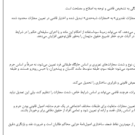
وابستگی به تشخیص قاضی و توجه به اصلاح و مصلحت است.
«مجازات تقدیری» به «مجازات شبه‌حدی» تبدیل شده و اختیار قاضی در تعیین مجازات محدود شده
 به قاضی می‌دهد، که می‌تواند زمینۀ سوءاستفاده از احکام این ماده و یا اجرای سلیقه‌ای حکم را در شرایط‌
در اثبات جرم، خطر تضییع حقوق متهمان را به‌طور قابل‌توجهی افزایش می‌دهد.
جامعه را به طبقات مشخص «علما»، «اشراف»، «طبقه متوسط» و «طبقه پایین» تقسیم کرده و برای ارتکاب جرم مشابه، واکنش کیفری متفاوت پیش‌بینی می‌کند. مطابق ماده ۹ این قانون، نوع و شدت مجازات‌های تعزیری بر اساس جایگاه طبقاتی فرد تعیین می‌شود، نه صرفاً بر اساس جرم
یه محدود می‌شود؛ طبقه سوم، طبقه متوسط مانند کاسبان و پیشه‌وران، با حبس روبه‌رو هستند و طبقه
بعیض قانونی و نابرابری ساختاری را تحمیل می‌کند.
زیرات، هرچند قاضی می‌تواند بر اساس شرایط خاص، شدت مجازات را تنظیم کند، ولی این تعدیل نباید
ه و تعیین مجازات متفاوت برای طبقات مختلف اجتماعی در یک جرم مشابه، اصول قانونی بودن جرم و
ساس رفتار، قصد و اراده او تعیین شود و تمامی افراد از حقوق دفاعی برابر برخوردار باشند.
ی از مهم‌ترین نقاط ضعف ساختاری اصول‌نامۀ جزایی محاکم طالبان است و ضرورت نقد و بازنگری دقیق