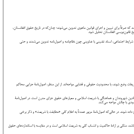
ند که صرفاً برای تبیین و اجرای قوانین ماهوی تدوین می‌شوند؛ چنان‌که در تاریخ حقوق افغانستان،
 قانون‌نویسی افغانستان تحلیل شود.
ان‌الله‌خان، دورۀ اصول‌نامه‌ها در آغاز سلطنت محمد نادرشاه و دورۀ قانون‌گذاری مدرن پس از ۱۳۴۲ه‍ .ش. در دوره‌های نخست، به‌دلیل شرایط اجتماعی، اسناد تقنینی با عناوینی چون نظام‌نامه و اصول‌نامه تدوین می‌شدند و حتی
ات وضع شوند، با محدودیت حقوقی و قضایی مواجه‌اند. از این منظر، اصول‌نامۀ جزایی محاکم
نیادین شهروندان و هماهنگی با شریعت اسلامی و معیارهای حقوق جزای مدرن است. در اصول‌نامۀ
دودی با چالش مواجه می‌کند.
ه شوند. در حالی‌که اصول‌نامۀ مزبور عمدتاً به اعلام کلی «مطابقت با شریعت» و ذکر برخی
اشد، متکی بر ارادۀ حاکمیت و انتساب کلی به شریعت اسلامی است و در مقایسه با استانداردهای حقوق