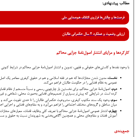
مطالب پیشنهادی:
فرصت‌ها و چالش‌ها فراروی ائتلاف هم‌صدایی ملی
ارزیابی وضعیت و عملکرد 4 سال حکمرانی طالبان
کارکردها و مزایای انتشار اصول‌نامۀ جزایی محاکم
با وجود نقدها و کاستی‌های حقوقی و فقهی، تدوین و انتشار اصول‌نامۀ جزایی محاکم در شرایط کنونی 
نخست،
مدون شدن مجازات‌ها که هم در فقه اسلامی و هم در حقوق کیفری معاصر یک اصل بنی
عمومی به نظام قضایی را در حکومت طالبان فراهم می‌کند.
دوم،
اصول‌نامۀ جزایی محاکم، برای نخستین بار چارچوبی رسمی و نسبتاً منسجم از نظام قضای
کرده است. در شرایطی که پیش‌تر بسیاری از تصمیم‌های قضایی به‌صورت محلی، شفاهی و غیرم
سوم،
وجود یک سند مکتوب کیفری، مشروعیت حکمرانی طالبان را تا حدی تقویت می‌کند و نشان
میان مناطق و گروه‌های مختلف اجتماعی را فراهم می‌آورد و به مقام‌های قضایی و اجرایی اج
چهارم،
انتشار عمومی اصول‌نامۀ جزایی محاکم با تعریف کلی وظایف قضات، معیارهای مجازات و
آموزش قضات و مقام‌های محلی و همچنین آگاهی‌بخشی به شهروندان نسبت به حقوق و مسئولی
جمع‌بندی