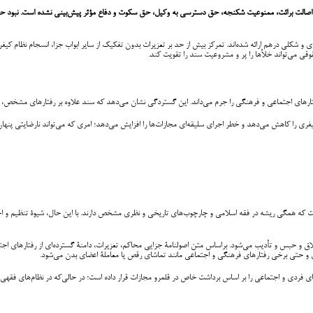
هی، اصالت برائت، ممنوعیت شکنجه، حق دسترسی به وکیل، حق سکوت و دفاع مؤثر پیش‌بینی نشده است. نبود ح
لی درهم ارائه شده‌اند. تمرکز بیش از حد بر تعزیرات بدون تفکیک از سایر ابواب جزا، انسجام نظام کیفری
قی می‌تواند خلأها را پر و مشروعیت سند را تقویت کند.
ارهای اجتماعی و فرهنگی را جرم می‌داند. این گستردگی نشان می‌دهد که سند علاوه بر رفتارهای مشخص، مف
یفری را کاهش می‌دهد و خطر اجرای سلیقه‌ای مجازات‌ها را افزایش می‌دهد؛ امری که می‌تواند نارضایتی پن
ت که همگی ریشه در فقه اسلامی و چارچوب‌های تاریخی و نظری مشخص دارند. با این حال، شیوۀ تنظیم و اجرای
 و حبس و تأدیب می‌شود. براساس متن اصولنامۀ جزایی محاکم، تعزیرات، دامنۀ گسترده‌ای از رفتارهای اجتما
ی و حتی برخی رفتارهای فرهنگی و اجتماعی مانند تماشای رقص یا معاملۀ اعضای بدن می‌شود.
ای فردی و اجتماعی را بر اساس برداشت خاص در قلمرو مجازات قرار داده است؛ در حالی‌که در نظام‌های فقه