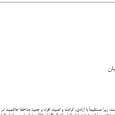
ان
، زیرا مستقیماً با آزادی، کرامت و امنیت افراد و حدود مداخلۀ حاکمیت در
دهد، زیرا این عرصه، ابزار اصلی اعمال اقتدار حاکمیت است. پس از استقرار