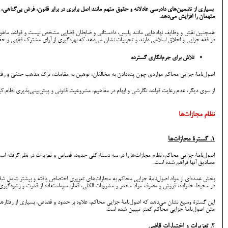
بسیاری از تضمین‌های دادرسی عادلانه و حقوق متهم مانند اصل برابری در برابر قانون، فرض بی‌گنا
متهمان را افزایش می‌دهد.
همچنین نقش و وظایف نهادهایی مانند پلیس، دادستانی و ضابطان قضایی مشخص نیست و قواعد ماهوی و شک
در فقه جزایی و اخلاق اسلامی دارند و تجربیات نشان می‌دهد که بهره‌گیری از آرای مشترک فقهی و حقو
تلاش برای جرم‌انگاری گسترده
اصول‌نامۀ جزایی محاکم مواردی چون پناه‌دادن به مخالفان، توهین به مقامات، ترک مذهب حنفی و رفت
از سوی دیگر، عدم رعایت قواعد نگارشی و ابهام در مفاهیم، مشروعیت قانونی و پیش‌بینی‌پذیری نظام ک
نظام مجازات‌ها
1. گسترۀ مجازات‌ها
اصول‌نامۀ جزایی محاکم، نظام مجازات‌ها را در سه دستۀ کلی حدود، قصاص و تعزیرات در نظر گرفته اس
مصادیق آنها فراهم شده است.
بخش عمده‌ای از مواد اصول‌نامۀ جزایی محاکم به مجازات‌های تعزیری اختصاص یافته و بیشتر شامل شلاق
در محیط خانواده، فروش و مصرف مواد مخدر و مشروبات الکلی، قمار، سوءاستفاده از قدرت و رشوه‌گیر
این گسترۀ وسیع نشان می‌دهد که اصول‌نامۀ جزایی محاکم، علاوه بر حدود و قصاص، بسیاری از رفتاره
متن اصول‌نامۀ جزایی محاکم کمتر تبیین شده است.
2. تعزیرات و اختیارات قاضی