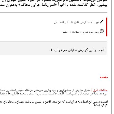
پیشین، کنار گذاشته شده و اخیراً «اصول‌نامۀ جزایی محاکم» به‌عنوان 
🖊️
نویسنده: عبدالرحیم کامل؛ کارشناس افغانستانی
⏱️
زمان مورد نیاز برای مطالعه: 13 دقیقه
+
آنچه در این گزارش تحلیلی می‌خوانید
مقدمه
مطالعات شرق
|
حقوق جزا یکی از حساس‌ترین و بنیادی‌ترین حوزه‌های هر نظام حقوقی است، زیرا مستقی
می‌دهد، زیرا این عرصه، ابزار اصلی اعمال اقتدار حاکمیت است. پس از استقرار مجدد طالبان، نظام حق
اهمیت بررسی این اصول‌نامه در آن است که این سند، افزون بر تعیین سرنوشت متهمان و محکومان، تص
کارکرد است؟