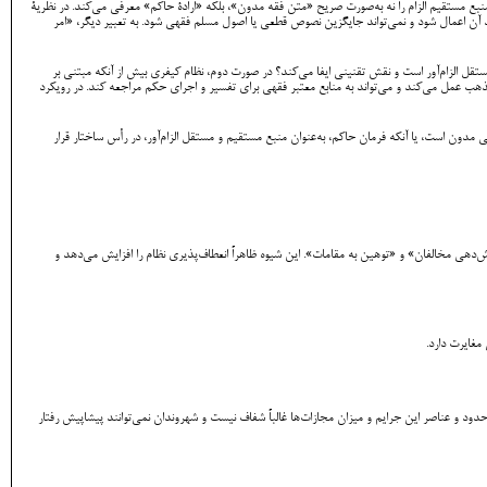
نبع مستقیم الزام را نه به‌صورت صریح «متن فقه مدون»، بلکه «ارادۀ حاکم» معرفی می‌کند. در نظریۀ
 آن اعمال شود و نمی‌تواند جایگزین نصوص قطعی یا اصول مسلم فقهی شود. به تعبیر دیگر، «امر
قل الزام‌آور است و نقش تقنینی ایفا می‌کند؟ در صورت دوم، نظام کیفری بیش از آنکه مبتنی بر
هب عمل می‌کند و می‌تواند به منابع معتبر فقهی برای تفسیر و اجرای حکم مراجعه کند. در رویکرد
 مدون است، یا آنکه فرمان حاکم، به‌عنوان منبع مستقیم و مستقل الزام‌آور، در رأس ساختار قرار
دهی مخالفان» و «توهین به مقامات». این شیوه ظاهراً انعطاف‌پذیری نظام را افزایش می‌دهد و
مغایرت دارد.
د و عناصر این جرایم و میزان مجازات‌ها غالباً شفاف نیست و شهروندان نمی‌توانند پیشاپیش رفتار