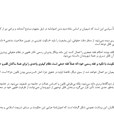
سیاسی این است که شیعیان بر اساس مادۀ دوم متن اصولنامه در ذیل مفهوم مبتدع آمده‌اند و برخی نیز از ک
 جعفری دیده نمی‌شود. از منظر دقت حقوقی، این وضعیت را باید «سکوت تقنینی در تعیین صلاحیت مذهبی» 
ی قابل توجه است.
محاکم مکلف بودند احکام فقه جعفری را اعمال کنند. این ماده بیانگر پذیرش رسمی تکثر فقهی در نظام حقوقی پی
آن قابل تسری بر همۀ شهروندان دانسته می‌شود.
 حکومت، با تکیه بر فقه رسمی خود-که عملاً فقه حنفی است، نظام کیفری واحدی را برای همۀ ساکنان قلمرو 
 نیز اعمال خواهد شد. از سوی دیگر، قاعدۀ اولیه در حقوق جزا، اصل «سرزمینی بودن قانون جزا» است. ای
گر دیدگاه‌ها برتری داده می‌شود، بلکه بی‌طرفی قانون و احساس عدالت در جامعه نیز تضعیف می‌شود. در جام
به‌طور جدی تحت تأثیر قرار می‌گیرد و بخش قابل توجهی از شهروندان نمی‌توانند از ظرفیت فقهی خود در محاک
مت طالبان، این برداشت عمومی شکل گرفته است که اصول‌نامۀ جزایی این حکومت بر مبنای شریعت اسلامی و 