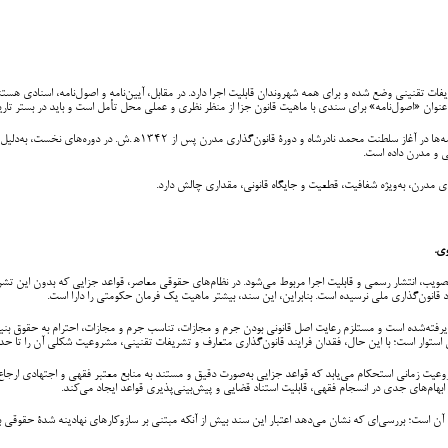
یفات تقنینی وضع شده و برای همه شهروندان قابلیت اجرا دارد. در مقابل، آیین‌نامه و اصول‌نامه، اسنادی هست
ن «اصول‌نامه» برای سندی با ماهیت قانون جزا از منظر نظری و عملی محل تأمل است و باید در بستر تاریخ
نظام تقنینی افغانستان سه دوره را تجربه کرده است: دورۀ نظام‌نامه‌ها در زمان ام
ی و مدرن داده است.
ای مدرن، به‌ویژه شفافیت، قطعیت و جایگاه قانونی، مقداری چالش دارد.
ی.
، انتشار رسمی و قابلیت اجرا مربوط می‌شود. در نظام‌های حقوقی معاصر، قواعد جزایی که بدون این تشریف
اد قانون‌گذاری ملی نرسیده است. بنابراین، این سند، بیشتر ماهیت یک فرمان حکومتی را دارا است.
یرفته‌شده است و مستلزم رعایت اصل قانونی بودن جرم و مجازات، تناسب جرم و مجازات، احترام به حقوق ب
استوار است؛ با این حال، فقدان فرایند قانون‌گذاری متعارف و تشریفات تقنینی، مشروعیت شکلی آن را تا ح
 زمانی استحکام می‌یابد که قواعد جزایی به‌صورت دقیق و مستند به منابع معتبر فقهی و اجتهادی ارجاع داد
ام‌های جدی در انسجام فقهی، قابلیت استناد قضایی و پیش‌بینی‌پذیری قواعد ایجاد می‌کند.
ن است؛ بررسی‌ای که نشان می‌دهد اعتبار این سند بیش از آنکه مبتنی بر سازوکارهای نهادینه شدۀ حقوقی ب