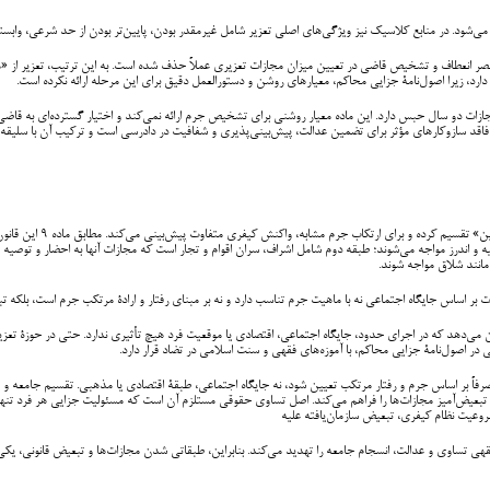
ر می‌شود. در منابع کلاسیک نیز ویژگی‌های اصلی تعزیر شامل غیرمقدر بودن، پایین‌تر بودن از حد شرعی، 
صر انعطاف و تشخیص قاضی در تعیین میزان مجازات تعزیری عملاً حذف شده است. به این ترتیب، تعزیر از 
دارد، زیرا اصول‌نامۀ جزایی محاکم، معیارهای روشن و دستورالعمل دقیق برای این مرحله ارائه نکرده است.
نسبت به احکام اسلامی مجازات دو سال حبس دارد. این ماده معیار روشنی برای تشخیص جرم ارائه نمی‌کند و اختیار گسترده‌ای
 فاقد سازوکارهای مؤثر برای تضمین عدالت، پیش‌بینی‌پذیری و شفافیت در دادرسی است و ترکیب آن با سلیقه 
اصول‌نامۀ جزایی محاکم، 
صیه و اندرز مواجه می‌شوند؛ طبقه دوم شامل اشراف، سران اقوام و تجار است که مجازات آنها به احضار و توص
انند شلاق مواجه شوند.
ت بر اساس جایگاه اجتماعی نه با ماهیت جرم تناسب دارد و نه بر مبنای رفتار و ارادۀ مرتکب جرم است، بلکه ت
 می‌دهد که در اجرای حدود، جایگاه اجتماعی، اقتصادی یا موقعیت فرد هیچ تأثیری ندارد. حتی در حوزۀ تع
ی در اصول‌نامۀ جزایی محاکم، با آموزه‌های فقهی و سنت اسلامی در تضاد قرار دارد.
ید صرفاً بر اساس جرم و رفتار مرتکب تعیین شود، نه جایگاه اجتماعی، طبقۀ اقتصادی یا مذهبی. تقسیم جامع
تبعیض‌آمیز مجازات‌ها را فراهم می‌کند. اصل تساوی حقوقی مستلزم آن است که مسئولیت جزایی هر فرد تنها بر ا
عیت نظام کیفری، تبعیض سازمان‌یافته علیه
هی تساوی و عدالت، انسجام جامعه را تهدید می‌کند. بنابراین، طبقاتی شدن مجازات‌ها و تبعیض قانونی، یک