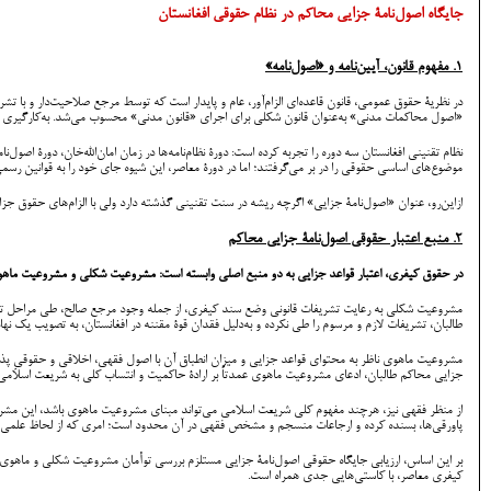
جایگاه اصول‌نامۀ جزایی محاکم در نظام حقوقی افغانستان
1. مفهوم قانون، آیین‌نامه و «اصول‌نامه»
در نظریۀ حقوق عمومی، قانون قاعده‌ای الزام‌آور، عام و پایدار است که توسط مرجع صلاحیت‌دار و با تشر
«اصول محاکمات مدنی» به‌عنوان قانون شکلی برای اجرای «قانون مدنی» محسوب می‌شد. به‌کارگیری عنوا
موضوع‌های اساسی حقوقی را در بر می‌گرفتند؛ اما در دورۀ معاصر، این شیوه جای خود را به قوانین رسم
ازاین‌رو، عنوان «اصول‌نامۀ جزایی» اگرچه ریشه در سنت تقنینی گذشته دارد ولی با الزام‌های حقوق جز
2. منبع اعتبار حقوقی اصول‌نامۀ جزایی محاکم
در حقوق کیفری، اعتبار قواعد جزایی به دو منبع اصلی وابسته است: مشروعیت شکلی و مشروعیت ماهو
مشروعیت شکلی به رعایت تشریفات قانونی وضع سند کیفری، از جمله وجود مرجع صالح، طی مراحل تصویب
طالبان، تشریفات لازم و مرسوم را طی نکرده و به‌دلیل فقدان قوۀ مقننه در افغانستان، به تصویب یک نه
مشروعیت ماهوی ناظر به محتوای قواعد جزایی و میزان انطباق آن با اصول فقهی، اخلاقی و حقوقیِ پذ
جزایی محاکم طالبان، ادعای مشروعیت ماهوی عمدتاً بر ارادۀ حاکمیت و انتساب کلی به شریعت اسلامی 
از منظر فقهی نیز، هرچند مفهوم کلی شریعت اسلامی می‌تواند مبنای مشروعیت ماهوی باشد، این مشروعیت
پاورقی‌ها، بسنده کرده و ارجاعات منسجم و مشخص فقهی در آن محدود است؛ امری که از لحاظ علمی ابه
بر این اساس، ارزیابی جایگاه حقوقی اصول‌نامۀ جزایی مستلزم بررسی توأمان مشروعیت شکلی و ماهوی آ
کیفری معاصر، با کاستی‌هایی جدی همراه است.