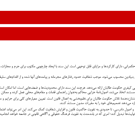
حکمرانی، دارای کارکردها و مزایای قابل توجهی است. این سند با ایجاد چارچوبی مکتوب برای جرم و مجازات
ادین محسوب می‌شود، موجب شفافیت حدود رفتارهای مجرمانه و پیامدهای آنها شده و از اقدام‌های سلیقه‌ا
ی کیفری حکومت طالبان ارائه می‌دهد. هرچند این سند دارای محدودیت‌ها و ضعف‌هایی است، اما امکان استان
ستند اتخاذ می‌شد، اصول‌نامۀ جزایی محاکم به‌عنوان راهنمای قضات و مقام‌های محلی عمل کرده و ممکن اس
‌دهندۀ تلاش حکومت طالبان برای نظم‌بخشی به اِعمال قانون است. تعیین معیارهای کلی برای جرایم و مج
ازه می‌دهد تصمیم‌های خود را به مقررات مدون مستند کنند.
 اصول دادرسی، تا حدودی به تقویت حاکمیت قانون و افزایش شفافیت کمک می‌کند. این امر می‌تواند اعتماد ع
ت‌ها تبدیل کند؛ امری که در بلندمدت به تقویت فرهنگ حقوقی و آگاهی قانونی در جامعه خواهد انجامید.