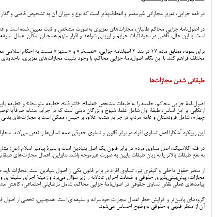
در فقه جزایی، تعزیر مجازاتی غیرمقدر و انعطاف‌پذیر است که نوع و میزان آن به تشخیص قاضی واگذا
در اصول‌نامۀ جزایی محاکم طالبان، مجازات‌های تعزیری به‌صورت مشخص و ثابت تعیین شده است و عن
است. با این حال، قاضی در نحوۀ اثبات جرایم و ارزیابی شواهد و اقرار متهم همچنان امکان اعمال سلیقه 
برای نمونه، مطابق ماده ۱۷ در بند ۲ اصولنامه جزایی، «تمسخر» و «استهزا» 
مختلف فراهم کند. با این نگاه، اصول‌نامۀ جزایی محاکم، با وجود تثبیت مجازات‌های تعزیری، تاحدودی
طبقاتی شدن مجازات‌ها
ارتکابی. بر این اساس، طبقۀ اول شامل علما، شیوخ و بزرگان دینی است که در جرایم مشابه صرفاً با تو
چهارم، شامل فرودستان و عامه مردم، در جرایم مشابه علاوه بر حبس، ممکن است با مجازات‌های بدنی م
این رویکرد آشکارا اصل تساوی افراد در برابر قانون و تساوی حقوقی همه انسان‌ها را نقض می‌کند. مجازا
در فقه کلاسیک، اصل تساوی مردم در برابر قانون یک اصل بنیادین است و سیرۀ پیامبر اسلام (ص) نشان
به نفع طبقات بالاتر یا به زیان طبقات پایین به صورت غیرموجه باشد. بنابراین، اعمال مجازات‌های طبقات
از منظر حقوق داخلی و کیفری نیز، تساوی افراد در برابر قانون یکی از اصول بنیادین است. مجازات با
مجازات، پیش‌بینی‌پذیری حقوقی و ضمانت اجرای عادلانه را زیر سؤال می‌برد و زمینۀ اجرای سلیقه‌ای و 
پیامدهای عملی نقض تساوی حقوقی در اصول‌نامۀ جزایی محاکم، شامل نارضایتی اجتماعی، کاهش مشرو
گروه‌های پایین‌تر و افزایش خطر اعمال مجازات خودسرانه و سلیقه‌ای است. همچنین، تخطی از اصول فق
آن از منظر فقهی و حقوقی به‌وضوح احساس می‌شود.