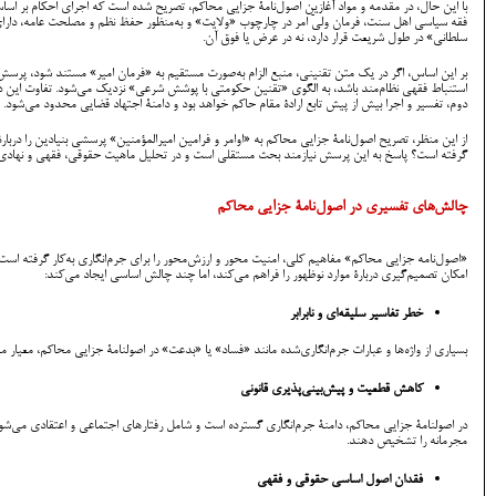
با این حال، در مقدمه و مواد آغازین اصول‌نامۀ جزایی محاکم، تصریح شده است که اجرای احکام بر اسا
فقه سیاسی اهل سنت، فرمان ولیّ امر در چارچوب «ولایت» و به‌منظور حفظ نظم و مصلحت عامه، دارای ا
سلطانی» در طول شریعت قرار دارد، نه در عرض یا فوق آن.
بر این اساس، اگر در یک متن تقنینی، منبع الزام به‌صورت مستقیم به «فرمان امیر» مستند شود، پرسش 
استنباط فقهی نظام‌مند باشد، به الگوی «تقنین حکومتی با پوشش شرعی» نزدیک می‌شود. تفاوت این دو 
دوم، تفسیر و اجرا بیش از پیش تابع ارادۀ مقام حاکم خواهد بود و دامنۀ اجتهاد قضایی محدود می‌شود.
از این منظر، تصریح اصول‌نامۀ جزایی محاکم به «اوامر و فرامین امیرالمؤمنین» پرسشی بنیادین را دربا
گرفته است؟ پاسخ به این پرسش نیازمند بحث مستقلی است و در تحلیل ماهیت حقوقی، فقهی و نهادی ن
چالش‌های تفسیری در اصول‌نامۀ جزایی محاکم
«اصول‌نامه جزایی محاکم» مفاهیم کلی، امنیت محور و ارزش‌محور را برای جرم‌انگاری به‌کار گرفته ا
امکان تصمیم‌گیری دربارۀ موارد نوظهور را فراهم می‌کند، اما چند چالش اساسی ایجاد می‌کند:
خطر تفاسیر سلیقه‌ای و نابرابر
بسیاری از واژه‌ها و عبارات جرم‌انگاری‌شده مانند «فساد» یا «بدعت» در اصولنامۀ جزایی محاکم، معیار 
کاهش قطعیت و پیش‌بینی‌پذیری قانونی
در اصولنامۀ جزایی محاکم، دامنۀ جرم‌انگاری گسترده است و شامل رفتارهای اجتماعی و اعتقادی می‌شود
مجرمانه را تشخیص دهند.
فقدان اصول اساسی حقوقی و فقهی