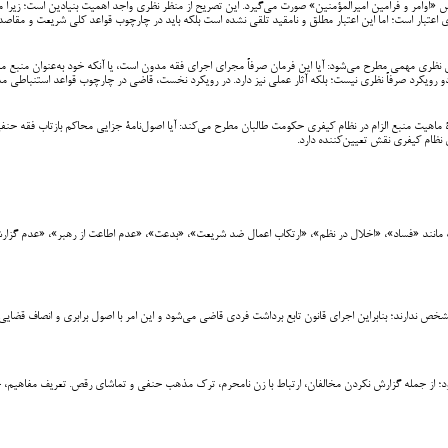
س «اوامر و فرامین امیرالمؤمنین» صورت می‌گیرد. این تصریح از منظر نظری واجد اهمیت بنیادین است؛ زیرا م
عتبار است؛ اما این اعتبار مطلق و نامقید تلقی نشده است بلکه باید در چارچوب قواعد کلی شریعت و مقاصد
نظری مهمی مطرح می‌شود: آیا این فرمان صرفاً مجرای اجرای فقه مدون است، یا آنکه خود به‌عنوان منبع مست
رویکرد صرفاً نظری نیست؛ بلکه آثار عملی نیز دارد. در رویکرد نخست، قاضی در چارچوب قواعد استنباطی مذ
رۀ ماهیت منبع الزام در نظام کیفری حکومت طالبان مطرح می‌کند: آیا اصول‌نامۀ جزایی محاکم بازتاب فقه حنفی
ظام کیفری نقش تعیین‌کننده دارد.
ست مانند «فساد»، «اخلال در نظم»، «ارتکاب اعمال ضد شریعت»، «بدعت»، «عدم اطاعت از رهبر»، «عدم گزارش‌
مشخص ندارند؛ بنابراین اجرای قانون تابع برداشت فردی قاضی می‌شود و این امر با اصول برابری و انصاف قضایی 
؛ از جمله گزارش نکردن مخالفان، ارتباط با زن نامحرم، ترک مذهب حنفی و تماشای رقص. تعریف مفاهیم، حدو