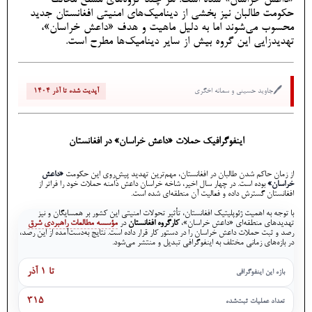
حکومت طالبان نیز بخشی از دینامیک‌های امنیتی افغانستان جدید
محسوب می‌شوند اما به دلیل ماهیت و هدف «داعش خراسان»،
تهدیدزایی این گروه بیش از سایر دینامیک‌ها مطرح است.
🖊️
جاوید حسینی و سمانه اخگری
آپدیت شده تا آذر ۱۴۰۴
اینفوگرافیک حملات «داعش خراسان» در افغانستان
از زمان حاکم شدن طالبان در افغانستان، مهم‌ترین تهدید پیشِ‌روی این حکومت
«داعش
خراسان»
بوده است. در چهار سال اخیر، شاخه خراسان داعش دامنه حملات خود را فراتر از
افغانستان گسترش داده و فعالیت آن منطقه‌ای شده است.
با توجه به اهمیت ژئوپلیتیک افغانستان، تأثیر تحولات امنیتی این کشور بر همسایگان و نیز
تهدیدهای منطقه‌ای «داعش خراسان»،
کارگروه افغانستان
در
مؤسسه مطالعات راهبردی شرق
رصد و ثبت حملات داعش خراسان را در دستور کار قرار داده است. نتایج به‌دست‌آمده از این رصد،
در بازه‌های زمانی مختلف به اینفوگرافی تبدیل و منتشر می‌شود.
تا ۱ آذر
بازه این اینفوگرافی
۳۱۵
تعداد عملیات ثبت‌شده