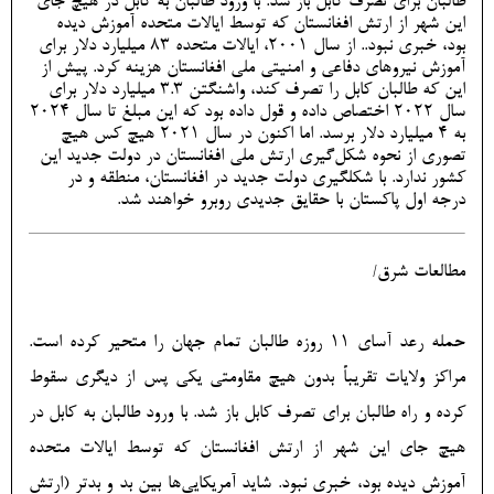
طالبان برای تصرف کابل باز شد. با ورود طالبان به کابل در هیچ جای
این شهر از ارتش افغانستان که توسط ایالات متحده آموزش دیده
بود، خبری نبود.. از سال 2001، ایالات متحده 83 میلیارد دلار برای
آموزش نیروهای دفاعی و امنیتی ملی افغانستان هزینه کرد. پیش از
این که طالبان کابل را تصرف کند، واشنگتن 3.3 میلیارد دلار برای
سال 2022 اختصاص داده و قول داده بود که این مبلغ تا سال 2024
به 4 میلیارد دلار برسد. اما اکنون در سال 2021 هیچ کس هیچ
تصوری از نحوه شکل‌‏گیری ارتش ملی افغانستان در دولت جدید این
کشور ندارد. با شکل‎گیری دولت جدید در افغانستان، منطقه و در
درجه اول پاکستان با حقایق جدیدی روبرو خواهند شد.
مطالعات شرق/
حمله رعد آسای 11 روزه طالبان تمام جهان را متحیر کرده است.
مراکز ولایات تقریباً بدون هیچ مقاومتی یکی پس از دیگری سقوط
کرده و راه طالبان برای تصرف کابل باز شد. با ورود طالبان به کابل در
هیچ جای این شهر از ارتش افغانستان که توسط ایالات متحده
آموزش دیده بود، خبری نبود. شاید آمریکایی‏‌ها بین بد و بدتر (ارتش