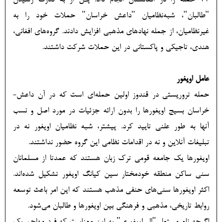
77 حمله را در افغانستان انجام داد. پس از به قدرت رسیدن
"طالبان"، شبه‌نظامیان "داعش خراسان" حملات خود را به
غیرنظامیان، از جمله نهادهای مذهبی افزایش دادند. گروه‌های افغانی،
هندی، تاجیکی و پاکستانی در این حملات شرکت داشتند.
عامل اویغور
حمله تروریستی در قندوز اولین حمله‌ای است که در آن داعش-
خراسان بسیج اویغورها را بدون ارائه جزئیات در مورد اصل و نسب
آنها به طور علنی تایید کرد. پیشتر، شبه نظامیان اویغور نه در
تبلیغات آنلاین و نه در اقدامات نظامی این گروه حضور نداشتند.
اویغورها یک جامعه قومی ترک زبان هستند که عمدتا از مسلمانان
سنی ساکن منطقه خودمختار سین کیانگ اویغور تشکیل شده‌اند.
اکثر اویغورها سنی‌های حنفی مذهب هستند که این امر باعث توسعه
روابط تاریخی، مذهبی و فرهنگی بین اویغورها و طالبان می‌شود.