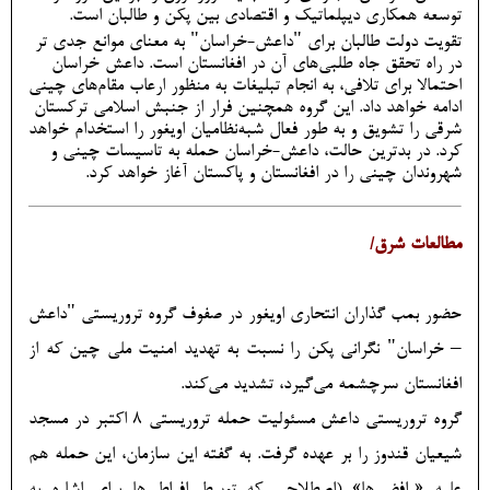
توسعه همکاری دیپلماتیک و اقتصادی بین پکن و طالبان است.
تقویت دولت طالبان برای "داعش-خراسان" به معنای موانع جدی تر
در راه تحقق جاه طلبی‌های آن در افغانستان است. داعش خراسان
احتمالا برای تلافی، به انجام تبلیغات به منظور ارعاب مقام‌های چینی
ادامه خواهد داد. این گروه همچنین فرار از جنبش اسلامی ترکستان
شرقی را تشویق و به طور فعال شبه‌نظامیان اویغور را استخدام خواهد
کرد. در بدترین حالت، داعش-خراسان حمله به تاسیسات چینی و
شهروندان چینی را در افغانستان و پاکستان آغاز خواهد کرد.
مطالعات شرق/
حضور بمب گذاران انتحاری اویغور در صفوف گروه تروریستی "داعش
– خراسان" نگرانی پکن را نسبت به تهدید امنیت ملی چین که از
افغانستان سرچشمه می‌گیرد، تشدید می‌کند.
گروه تروریستی داعش مسئولیت حمله تروریستی 8 اکتبر در مسجد
شیعیان قندوز را بر عهده گرفت. به گفته این سازمان، این حمله هم