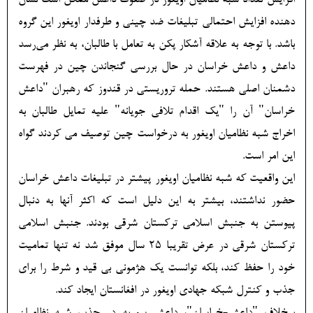
افزایش تعداد شبه نظامیان اویغور در صفوف داعش ممکن است نشان
دهنده افزایش احتمالی تبلیغات ضد چینی و طرفدار اویغور این گروه
باشد. با توجه به علاقه آشکار پکن به تعامل با طالبان، به نظر می‌رسد
داعش و داعش خراسان در حال بررسی گنجاندن چین در فهرست
دشمنان اصلی هستند. حمله تروریستی در قندوز که رهبران "داعش
خراسان" آن را "یک اقدام تلافی جویانه" علیه تمایل طالبان به
اخراج شبه نظامیان اویغور به درخواست چین توصیف می کردند گواه
این امر است.
این واقعیت که شبه نظامیان اویغور پیشتر در تبلیغات داعش خراسان
حضور نداشتند، بیشتر به این دلیل است که اکثر آنها به دنبال
پیوستن به جنبش اسلامی ترکستان شرقی بودند. جنبش اسلامی
ترکستان شرقی در عرض تقریبا 25 سال موفق شد نه تنها تمامیت
خود را حفظ کند، بلکه توانست یک هژمونی بی قید و شرط را برای
جذب و کنترل شبکه جهادی اویغور در افغانستان ایجاد کند.