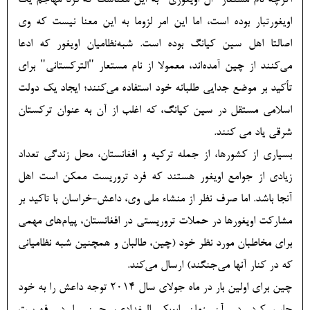
اگرچه نام مستعار "ال اویغوری" به این معناست که فرد مهاجم یک
اویغورتبار بوده است، اما این امر لزوما به این معنا نیست که وی
اصالتا اهل سین ​​کیانگ بوده است. شبه‌نظامیان اویغور که ادعا
می‌کنند از چین آمده‌اند، معمولا از نام مستعار "الترکستانی" برای
تأکید بر موضع جدایی طلبانه خود استفاده می‌کنند؛ ایجاد یک دولت
اسلامی مستقل در سین کیانگ، که اغلب از آن به عنوان ترکستان
شرقی یاد می کنند.
بسیاری از کشورها، از جمله ترکیه و افغانستان، محل زندگی تعداد
زیادی از جوامع اویغور هستند که فرد تروریست ممکن است اهل
آنجا باشد. اما صرف نظر از منشاء ملی وی، داعش-خراسان با تاکید بر
مشارکت اویغورها در حملات تروریستی در افغانستان، پیام‌های مهمی
برای مخاطبان مورد نظر خود (چین، طالبان و همچنین شبه نظامیانی
که در کنار آنها می‌جنگند) ارسال می‌کند.
چین برای اولین بار در ماه جولای سال 2014 توجه داعش را به خود