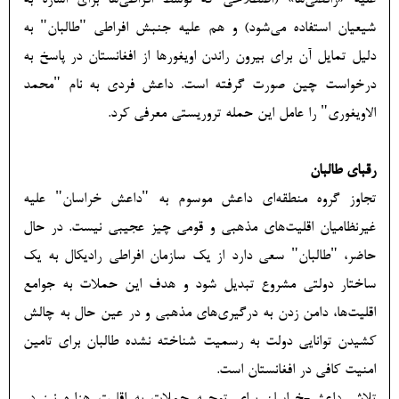
علیه «رافضی‌ها» (اصطلاحی که توسط افراطی‌ها برای اشاره به
شیعیان استفاده می‌شود) و هم علیه جنبش افراطی "طالبان" به
دلیل تمایل آن برای بیرون راندن اویغورها از افغانستان در پاسخ به
درخواست چین صورت گرفته است. داعش فردی به نام "محمد
الاویغوری" را عامل این حمله تروریستی معرفی کرد.
رقبای طالبان
تجاوز گروه منطقه‌ای داعش موسوم به "داعش خراسان" علیه
غیرنظامیان اقلیت‌های مذهبی و قومی چیز عجیبی نیست. در حال
حاضر، "طالبان" سعی دارد از یک سازمان افراطی رادیکال به یک
ساختار دولتی مشروع تبدیل شود و هدف این حملات به جوامع
اقلیت‌ها، دامن زدن به درگیری‌های مذهبی و در عین حال به چالش
کشیدن توانایی دولت به رسمیت شناخته نشده طالبان برای تامین
امنیت کافی در افغانستان است.