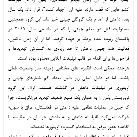
جلب کرد. در آن زمان ابوبکر البغدادی، چین را در فهرست
کشورهایی که قصد دارند علیه آن "جهاد کنند"، قرار داد. یک سال
بعد، داعش از اعدام یک گروگان چینی خبر داد. این گروه همچنین
مسئولیت قتل دو معلم چینی را که در ماه می سال 2017 در
پاکستان ربوده شده بودند بر عهده گرفت. اما از آن زمان تاکنون،
فعالیت‌ ضد چینی داعش تا حد زیادی به گسترش تهدیدها و
فراخوان‌ها برای اقدام در قالب تبلیغات آنلاین محدود بوده است.
هرچند ممکن است انگیزه های مختلفی زمینه ساز وضعیت فعلی
باشند. اما دو عامل اصلی زیر دلیل تعداد کم شعارهای چینی و
اویغوری در تبلیغات داعش در گذشته هستند. اولا، این گروه
تروریستی پکن را به عنوان یک منبع ضعیف تهدید می‌نگریست، چرا
که چین در عملیات نظامی علیه داعش در افغانستان، عراق یا سوریه
شرکت نمی‌کرد. ثانیا، نه داعش و نه داعش خراسان در مقایسه با
القاعده هنوز موفق به استخدام گسترده اویغورها نشده‌اند.