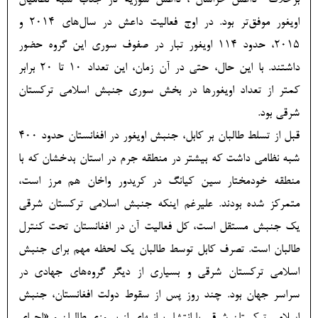
برخلاف "داعش-خراسان"، داعش سوریه در جذب شبه نظامیان
اویغور موفق‌تر بود. در اوج فعالیت داعش در سال‌های 2014 و
2015، حدود 114 اویغور تبار در صفوف سوری این گروه حضور
داشتند. با این حال، حتی در آن زمان، این تعداد 10 تا 20 برابر
کمتر از تعداد اویغورها در بخش سوری جنبش اسلامی ترکستان
شرقی بود.
قبل از تسلط طالبان بر کابل، جنبش اویغور در افغانستان حدود 400
شبه نظامی داشت که بیشتر در منطقه جرم در استان بدخشان که با
منطقه خودمختار سین کیانگ در کریدور واخان هم مرز است،
متمرکز شده بودند. علیرغم اینکه جنبش اسلامی ترکستان شرقی
یک جنبش مستقل است، کل فعالیت آن در افغانستان تحت کنترل
طالبان است. تصرف کابل توسط طالبان یک لحظه مهم برای جنبش
اسلامی ترکستان شرقی و بسیاری از دیگر گروه‌های جهادی در
سراسر جهان بود. چند روز پس از سقوط دولت افغانستان، جنبش