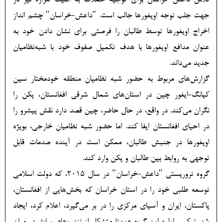
تلاش داعش-خراسان برای توجیه حملات به اقلیت هزاره نیز در
جهت جلب توجه اویغورها جالب است. "داعش-خراسان" چشم انداز
اخراج اویغورها توسط طالبان را فرصتی برای نشان دادن خود به
عنوان مدافع اویغورها با هدف تکمیل صفوف خود با شبه‌نظامیان
جدید می‌داند.
گزارش‌های مربوط به حضور شبه نظامیان منطقه خودمختار سین
کیانگ-ایغور چین در استان‌های شمال شرقی افغانستان، پکن را
نگران می‌کند. در واقع، در حال حاضر، چین قصد دارد نقش پیشرو را
در احیای افغانستان ایفا کند. اما حضور شبه نظامیان خارجی، بویژه
اویغورها در جنبش طالبان، ممکن است در آینده صدمات قابل
توجهی به روابط بین طالبان و پکن وارد کند.
گروه تروریستی "داعش-خراسان" در سال 2015، که دولت اسلامی
توسعه طلبی خود را در استان خراسان که بخش‌هایی از افغانستان،
پاکستان، ایران و آسیای مرکزی را در بر می‌گیرد، اعلام کرد، ایجاد