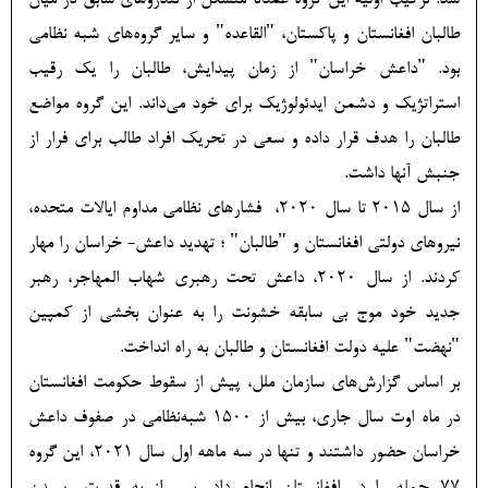
شد. ترکیب اولیه این گروه عمدتا متشکل از تندروهای سابق در میان
طالبان افغانستان و پاکستان، "القاعده" و سایر گروه‌های شبه نظامی
بود. "داعش خراسان" از زمان پیدایش، طالبان را یک رقیب
استراتژیک و دشمن ایدئولوژیک برای خود می‌داند. این گروه مواضع
طالبان را هدف قرار داده و سعی در تحریک افراد طالب برای فرار از
جنبش آنها داشت.
از سال 2015 تا سال 2020، فشارهای نظامی مداوم ایالات متحده،
نیروهای دولتی افغانستان و "طالبان" ؛ تهدید داعش- خراسان را مهار
کردند. از سال 2020، داعش تحت رهبری شهاب المهاجر، رهبر
جدید خود موج بی سابقه خشونت را به عنوان بخشی از کمپین
"نهضت" علیه دولت افغانستان و طالبان به راه انداخت.
بر اساس گزارش‌های سازمان ملل، پیش از سقوط حکومت افغانستان
در ماه اوت سال جاری، بیش از 1500 شبه‌نظامی در صفوف داعش
خراسان حضور داشتند و تنها در سه ماهه اول سال 2021، این گروه