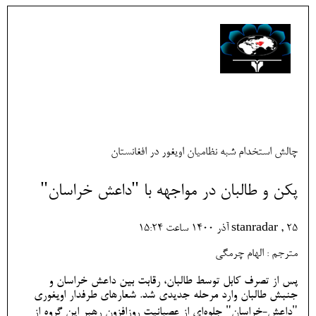
چالش استخدام شبه نظامیان اویغور در افغانستان
پکن و طالبان در مواجهه با "داعش خراسان"
stanradar , 25 آذر 1400 ساعت 15:24
مترجم : الهام چرمگی
پس از تصرف کابل توسط طالبان، رقابت بین داعش خراسان و
جنبش طالبان وارد مرحله جدیدی شد. شعارهای طرفدار اویغوری
"داعش-خراسان" جلوه‌ای از عصبانیت روزافزون رهبر این گروه از