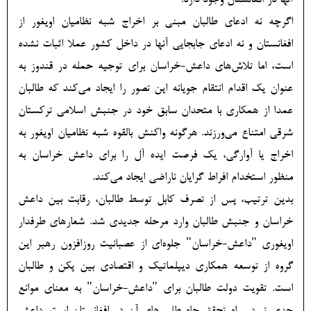
آنها در افغانستان وجود دارد.
اگرچه نه ادعای طالبان مبنی بر اخراج شبه نظامیان اویغور از
افغانستان و نه ادعای جابجایی آنها در داخل کشور عملا اثبات نشده
است، اما تلاش‌های داعش-خراسان برای توجیه حمله در قندوز به
عنوان یک اقدام انتقام جویانه این تصور را ایجاد می‌کند که طالبان
عمدا از همکاری با متحدان سابق خود در جنبش اسلامی ترکستان
شرقی امتناع می‌ورزند. هرگونه واکنش بالقوه شبه نظامیان اویغور به
اخراج یا آوارگی، یک فرصت ایده آل را برای داعش خراسان به
منظور استخدام افراط گرایان ناراضی ایجاد می‌کند.
بدین ترتیب، پس از تصرف کابل توسط طالبان، رقابت بین داعش
خراسان و جنبش طالبان وارد مرحله جدیدی شد. شعارهای طرفدار
اویغوری "داعش-خراسان" جلوه‌ای از عصبانیت روزافزون رهبر این
گروه از توسعه همکاری دیپلماتیک و اقتصادی بین پکن و طالبان
است. تقویت دولت طالبان برای "داعش-خراسان" به معنای موانع