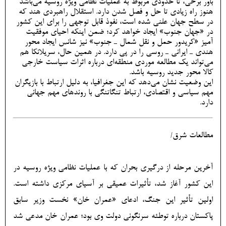
باور برخی‌، تا حدودی مربوط به عملیات نظامی ویژه روسیه می‌باشد
هنوز راه زیادی تا حل و فصل شدن دارد. استقلال راهبردی هند که
در سطح جهان علنی شده است، نفوذ قابل توجهی را برای این کشور
در «جهان جنوب» ایجاد خواهد کرد؛ ضمن اینکه احیای موفقیت
آمیز «کریدور حمل و نقل شمال ـ جنوب» نیز شانس ایجاد محور
هندی ـ ایرانی ـ روسی را در پی دارد. در همین حال، سریلانکا هم
می‌تواند یک مطالعه موردی منطقه‌ای درباره اثرات سیاست خارجی
کالا محور جدید روسیه باشد.
این وضعیت نشان می‌دهد که این جغرافیا، به دلیل ارتباط با بازیگران
مهم سیاسی و اقتصادی، ارتباط تنگاتنگی با روندهای مهم جهانی
دارد.
مطالعات شرق/
آخرین مرحله از درگیری بحران که با عملیات نظامی ویژه روسیه در
این کشور آغاز شد، تأثیرات عمیقی بر آسیای مرکزی داشته است.
اولین تأثیر این جنگ، ادعای «عمران خان» نخست وزیر سابق
پاکستان درباره توطئه سرنگونی دولت وی بود؛ عمران خان مدعی شد