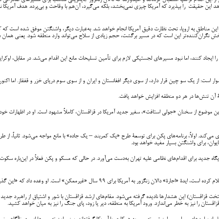
 این اقدام ترامپ استقبال کرده‌اند و امیدوارند که دالان زنگزور جایگزینی مناسب برای مسیرهای صادراتی فعل
اهد این حقیقت را بپذیرد که آمریکا چیزی نمی‌بخشد، بلکه می‌گیرد، آن‌هم با وقاحت و بی‌پرده. هدف آمریکا
ر از این مناطق به اروپا، تحت نظارت دقیق آمریکا انجام خواهد شد. به‌عبارت دیگر، واشنگتن موفق شده است ک
 نگران‌کننده‌تر این است که در مسیر برگشت، حجم زیادی از سلاح می‌تواند وارد منطقه شود. یعنی همان دا
را ایجاد کنند، اما نبود مسیرهای لجستیکی لازم برای تأمین تسلیحات مانع این اقدام می‌شد. در مقابل، 
است: از یک سو چین قرار دارد، از سوی دیگر افغانستان و ایران و از سوی سوم دریای خزر و قفقاز. اما اکن
ۀ آن تنش‌ها در هر دو منطقه افزایش خواهد یافت.
 موضوع از سخنان «جولی استافت»، سفیر جدید آمریکا در قزاقستان، کاملاً مشهود است. او در اظهارات خود د
ی می‌کند. اولاً، برنامه‌های پکن برای توسعۀ طرح «یک کمربند – یک جاده» با مانع مواجه می‌شود. ثانیاً، از 
یوان، برای واشنگتن بسیار مفید خواهد بود.
اه جدید برای اقدام‌های نظامی علیه تهران به‌دست می‌آورد. در حالی که مسکو و پکن فعلاً در این‌باره سکوت کر
یرممکن» است. او وعده داد که «این گذرگاه به گورستانی برای مزدوران ترامپ تبدیل خواهد شد».
یتخت قزاقستان) این هشدارها نادیده گرفته می‌شود. مقام‌های ارشد قزاقستان با شور و اشتیاق از راهبرد جدید 
قستان را نیز به خطر می‌اندازد. ورود آمریکا به منطقه، دیر یا زود، پای جنگ را نیز به میان خواهد کشید.