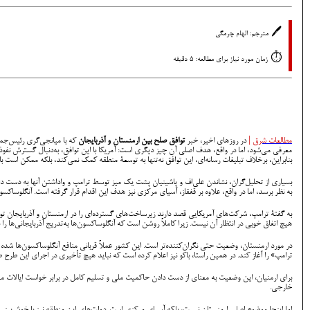
🖊️
مترجم: الهام چرمگی
⏱️
زمان مورد نیاز برای مطالعه: 5 دقیقه
مطالعات شرق
|
در روزهای اخیر، خبر
توافق صلح بین ارمنستان و آذربایجان
که با میانجی‌گری رئیس‌جمهو
معرفی می‌شود، اما در واقع، هدف اصلی آن چیز دیگری‌ است: آمریکا با این توافق، به‌دنبال گسترش نفو
بنابراین، برخلاف تبلیغات رسانه‌ای، این توافق نه‌تنها به توسعۀ منطقه کمک نمی‌کند، بلکه ممکن است با
بسیاری از تحلیل‌گران، نشاندن علی‌اف و پاشینیان پشت یک میز توسط ترامپ و واداشتن آنها به دست داد
به نظر برسد، اما در واقع، علاوه بر قفقاز، آسیای مرکزی نیز هدف این اقدام قرار گرفته است. آنگلو
به گفتۀ ترامپ، شرکت‌های آمریکایی قصد دارند زیرساخت‌های گسترده‌ای را در ارمنستان و آذربایجان توسع
هیچ اتفاق خوبی در انتظار آن نیست. زیرا کاملاً روشن است که آنگلوساکسون‌ها به‌تدریج آذربایجانی‌ها را
در مورد ارمنستان، وضعیت حتی نگران‌کننده‌تر است. این کشور عملاً قربانی منافع آنگلوساکسون‌ها شده 
ترامپ» را آغاز کند. در همین راستا، باکو نیز اعلام کرده است که نباید هیچ تأخیری در اجرای این طرح 
برای ارمنیان، این وضعیت به معنای از دست دادن حاکمیت ملی و تسلیم کامل در برابر خواست ایالات مت
خارجی.