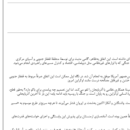
ه‌ای داشته است. این اتفاق به‌ظاهر، گامی مثبت برای توسعۀ منطقۀ قفقاز جنوبی و آسیای مرکزی
ی جنگی که با ابزارهای غیرنظامی مثل دیپلماسی، اقتصاد و کنترل مسیرهای راهبردی انجام می‌شود.
‌جمهور آمریکا موفق به انجام آن شد. در نگاه اول ممکن است این اتفاق صرفاً مربوط به قفقاز جنوبی
 خشن و غیرقابل مصالحه درست مانند اوکراین امروز.
 همکاری نظامی با آذربایجان را لغو می‌کند. اما این تصمیم چه پیامدی برای باکو دارد؟ به‌طور قطع،
انی اوکراین رو به پایان است، و جنگ با روسیه باید ادامه یابد؛ این‌ بار تا آخرین آذربایجانی.
ت. واشنگتن و آنکارا اکنون به‌شدت بر ایروان فشار می‌آورند تا هرچه سریع‌تر طرح موسوم به «مسیر
قاً همین بوده است: آماده‌سازی ارمنستان برای پذیرش این وابستگی و اجرای خواسته‌های قدرت‌های