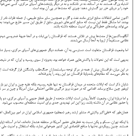
اما اینجا موضوع اصلی ارمنستان نیست، بلکه آسیای مرکزی است. دولت‌های این منطقه نیز با خوش‌بینی از
اشتباه بزرگ هستند. نه در آستانه، نه در تاشکند و نه در دیگر پایتخت‌های آسیای مرکزی، کسی نمی‌خو
خود را بر دریای خزر نیز گسترش دهد؛ چیزی که مدت‌ها در پی آن بوده است.
اکنون تمامی انتقالات منابع انرژی مانند نفت و گاز، و همچنین سایر منابع طبیعی، از جمله فلزات ناد
بودند. اما مشکل فقط این نیست که منابع کشورهای شوروی سابق از طریق این مسیر خارج می‌شوند؛ بخش
می‌تواند پیامدهای خطرناکی برای امنیت منطقه داشته باشد.
آنگلوساکسون‌ها از مدت‌ها پیش در تلاش هستند که قزاقستان را بی‌ثبات و در آنجا جبهۀ ضدروسی دوم 
نظامی مستقیماً از اروپا به آنجا ارسال می‌شدند.
اما وضعیت قزاقستان متفاوت است. دسترسی به آن، همانند دیگر جمهوری‌های آسیای مرکزی، بسیار دشوار 
بدیهی است که این تحولات با واکنش‌هایی همراه خواهد بود، به‌ویژه از سوی روسیه و ایران، که در نتیج
در این میان، قزاقستان بیش از همه در مرکز توجه سیاستمداران جنگ‌طلب واشنگتن قرار گرفته است. این
به نظر می‌رسد که مقام‌های بلندپایۀ قزاقستان نیز این روند را پذیرفته‌اند.
شایان ذکر است که ایالات متحده در میدان قزاقستان نه تنها علیه روسیه، بلکه علیه چین و ایران نیز باز
اویغور چین سلاح برساند. اقدامی که در صورت بروز درگیری نظامی احتمالی میان آمریکا و چین بر سر تا
و اما دربارۀ ایران، وضعیت کاملاً روشن است: ایالات متحده از طریق قفقاز جنوبی و آسیای مرکزی، دو پایگ
یا حضور نظامی در آن داشته باشد، زیرا این امر تهدیدی جدی برای امنیت منطقه‌ای محسوب می‌شود.
همان‌طور که «علی‌اکبر ولایتی»، مشاور ارشد رهبر (معظم) جمهوری اسلامی ایران در امور بین‌الملل، اعلام کرده است، ایدۀ «اجارۀ» دالان زنگزور به آمریکا برای ۹۹ سال «غ
با اینکه تهران، مسکو و پکن نسبت به خطرهای حضور آمریکا در منطقه هشدار داده‌اند، اما در آستانه (پا
هستند. چنین رویکردی نه‌تنها با منافع اقتصادی این کشور هم‌خوانی ندارد، بلکه استقلال و امنیت ملی قزا