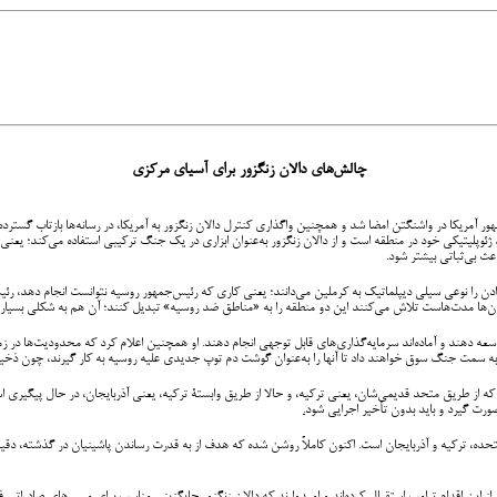
چالش‌های دالان زنگزور برای آسیای مرکزی
ر آمریکا در واشنگتن امضا شد و همچنین واگذاری کنترل دالان زنگزور به آمریکا، در رسانه‌ها بازتاب گسترد
ذ ژئوپلیتیکی خود در منطقه است و از دالان زنگزور به‌عنوان ابزاری در یک جنگ ترکیبی استفاده می‌کند؛ یعن
عث بی‌ثباتی بیشتر شود.
ن را نوعی سیلی دیپلماتیک به کرملین می‌دانند؛ یعنی کاری که رئیس‌جمهور روسیه نتوانست انجام دهد، رئیس
ساکسون‌ها مدت‌هاست تلاش می‌کنند این دو منطقه را به «مناطق ضد روسیه» تبدیل کنند؛ آن هم به شکلی بسیار
ه دهند و آماده‌اند سرمایه‌گذاری‌های قابل توجهی انجام دهند. او همچنین اعلام کرد که محدودیت‌ها در زمینۀ
 به سمت جنگ سوق خواهند داد تا آنها را به‌عنوان گوشت دم توپ جدیدی علیه روسیه به کار گیرند، چون ذخیرۀ انس
که از طریق متحد قدیمی‌شان، یعنی ترکیه، و حالا از طریق وابستۀ ترکیه، یعنی آذربایجان، در حال پیگیری اس
صورت گیرد و باید بدون تأخیر اجرایی شود
.
حده، ترکیه و آذربایجان است. اکنون کاملاً روشن شده که هدف از به قدرت رساندن پاشینیان در گذشته، دقی