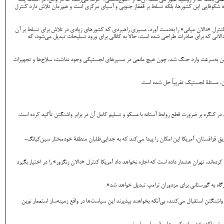
ی باشد که از روسیه عبور می‌کنند. آن‌ها از «تنوع‌بخشی» حرف می‌زنند، اما در واقع، در آستانۀ یک
 نه شکوفایی این کشورها، بلکه تسلط بر قفقاز جنوبی و آسیای مرکزی است و هم‌زمان تلاش دارد کنترل
ه کنترل «دالان میانی» را به‌دست آورد، مسیری راهبردی که کشورهای زیادی در تلاش برای تسلط بر آن
لانی که برای صادرات طراحی شده است، حالا به کانالی برای ورود تسلیحات تبدیل می‌شود، که
اوکراین به‌سرعت وارد جنگ شد، چون هیچ مانعی در مسیرهای لجستیکی وجود نداشت، سلاح‌ها و تجهیزات
ون، مسئلۀ لجستیک تقریباً حل شده است.
ر کنگره بر ضرورت قطع روابط آستانه با مسکو و تسلیم کامل آن در برابر واشنگتن تأکید کرده است.
طریق قزاقستان، آمریکا این امکان را پیدا می‌کند که به جدایی‌طلبان منطقۀ خودمختار سین‌کیانگ-
ده‌اند، تهران هشدار داده است که اجازه نخواهد داد آمریکا کنترل «دالان زنگزور» را در اختیار بگیرد
واشنگتن استقبال می‌کنند، بی‌آنکه بخواهند بپذیرند این سیاست‌ها در واقع زمینه‌ساز استعمار نوین