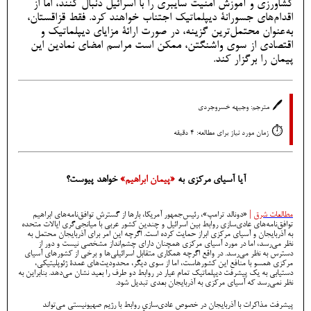
کشاورزی و آموزش امنیت سایبری را با اسرائیل دنبال کنند، اما از
اقدام‌های جسورانۀ دیپلماتیک اجتناب خواهند کرد. فقط قزاقستان،
به‌عنوان محتمل‌ترین گزینه، در صورت ارائۀ مزایای دیپلماتیک و
اقتصادی از سوی واشنگتن، ممکن است مراسم امضای نمادین این
پیمان را برگزار کند.
🖊️
مترجم: وجیهه خسروجردی
⏱️
زمان مورد نیاز برای مطالعه: 4 دقیقه
آیا آسیای مرکزی به
«پیمان ابراهیم»
خواهد پیوست؟
مطالعات شرق
|
«دونالد ترامپ»، رئیس‌جمهور آمریکا، بارها از گسترش توافق‌نامه‌های ابراهیم
توافق‌نامه‌های عادی‌سازی روابط بین اسرائیل و چندین کشور عربی با میانجی‌گری ایالات متحده
به آذربایجان و آسیای مرکزی ابراز حمایت کرده است. اگرچه این امر برای آذربایجان محتمل به
نظر می‌رسد، اما در مورد آسیای مرکزی همچنان دارای چشم‌انداز مشخصی نیست و دور از
دسترس به نظر می‌رسد. در واقع اگرچه همکاری متقابل اسرائیلی‌ها و برخی از کشورهای آسیای
مرکزی همسو با منافع این کشورهاست، اما از سوی دیگر، محدودیت‌های عمدۀ ژئوپلیتیکی،
دستیابی به یک پیشرفت دیپلماتیک تمام عیار در روابط دو طرف را بعید نشان می‌‌دهد. بنابراین به
نظر نمی‌رسد که آسیای مرکزی به آذربایجان بعدی تبدیل شود.
پیشرفت مذاکرات با آذربایجان در خصوص عادی‌سازی روابط با رژیم صهیونیستی می‌تواند