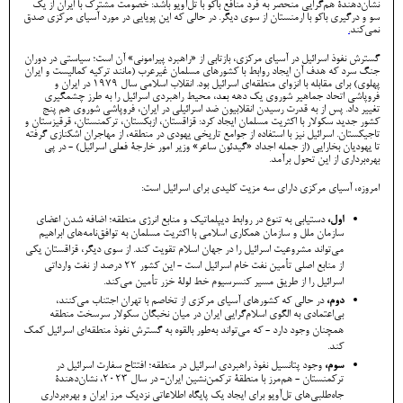
نشان‌دهندۀ هم‌گرایی منحصر به فرد منافع باکو با تل‌آویو باشد: خصومت مشترک با ایران از یک
سو و درگیری باکو با ارمنستان از سوی دیگر. در حالی که این پویایی در مورد آسیای مرکزی صدق
نمی‌کند
.
گسترش نفوذ اسرائیل در آسیای مرکزی، بازتابی از «راهبرد پیرامونی» آن است؛ سیاستی در دوران
جنگ سرد که هدف آن ایجاد روابط با کشورهای مسلمان غیرعرب (مانند ترکیه کمالیست و ایران
پهلوی) برای مقابله با انزوای منطقه‌ای اسرائیل بود. انقلاب اسلامی سال ۱۹۷۹ در ایران و
فروپاشی اتحاد جماهیر شوروی یک دهه بعد، محیط راهبردی اسرائیل را به طرز چشمگیری
تغییر داد. پس از به قدرت رسیدن انقلابیون ضد اسرائیلی در ایران، فروپاشی شوروی هم پنج
کشور جدید سکولار با اکثریت مسلمان ایجاد کرد: قزاقستان، ازبکستان، ترکمنستان، قرقیزستان و
تاجیکستان. اسرائیل نیز با استفاده از جوامع تاریخی یهودی در منطقه، از مهاجران اشکنازی گرفته
تا یهودیان بخارایی (از جمله اجداد «گیدئون ساعر» وزیر امور خارجۀ فعلی اسرائیل) - در پی
بهره‌برداری از این تحول برآمد.
امروزه، آسیای مرکزی دارای سه مزیت کلیدی برای اسرائیل است:
اول،
دستیابی به تنوع در روابط دیپلماتیک و منابع انرژی منطقه؛ اضافه شدن اعضای
سازمان ملل و سازمان همکاری اسلامی با اکثریت مسلمان به توافق‌نامه‌های ابراهیم
می‌تواند مشروعیت اسرائیل را در جهان اسلام تقویت کند. از سوی دیگر، قزاقستان یکی
از منابع اصلی تأمین نفت خام اسرائیل است - این کشور 22 درصد از نفت وارداتی
اسرائیل را از طریق مسیر کنسرسیوم خط لولۀ خزر تأمین می‌کند.
دوم،
در حالی که کشورهای آسیای مرکزی از تخاصم با تهران اجتناب می‌کنند،
بی‌اعتمادی به الگوی اسلام‌گرایی ایران در میان نخبگان سکولار سرسخت منطقه
همچنان وجود دارد - که می‌تواند به‌طور بالقوه به گسترش نفوذ منطقه‌ای اسرائیل کمک
کند.
سوم،
وجود پتانسیل نفوذ راهبردی اسرائیل در منطقه؛ افتتاح سفارت اسرائیل در
ترکمنستان - هم‌مرز با منطقۀ ترکمن‌نشین ایران- در سال ۲۰۲۳، نشان‌دهندۀ
جاه‌طلبی‌های تل‌آویو برای ایجاد یک پایگاه اطلاعاتی نزدیک مرز ایران و بهره‌برداری