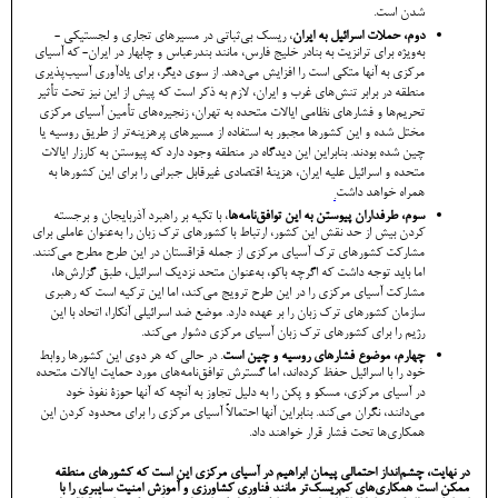
شدن است.
دوم، حملات اسرائیل به ایران
، ریسک بی‌ثباتی در مسیرهای تجاری و لجستیکی -
به‌ویژه برای ترانزیت به بنادر خلیج فارس، مانند بندرعباس و چابهار در ایران- که آسیای
مرکزی به آنها متکی است را افزایش می‌دهد. از سوی دیگر، برای یادآوری آسیب‌پذیری
منطقه در برابر تنش‌های غرب و ایران، لازم به ذکر است که پیش از این نیز تحت تأثیر
تحریم‌ها و فشارهای نظامی ایالات متحده به تهران، زنجیره‌های تأمین آسیای مرکزی
مختل شده و این کشورها مجبور به استفاده از مسیرهای پرهزینه‌تر از طریق روسیه یا
چین شده بودند. بنابراین این دیدگاه در منطقه وجود دارد که پیوستن به کارزار ایالات
متحده و اسرائیل علیه ایران، هزینۀ اقتصادی غیرقابل جبرانی را برای این کشورها به
همراه خواهد داشت
.
سوم، طرفداران پیوستن به این توافق‌نامه‌ها
، با تکیه بر راهبرد آذربایجان و برجسته
کردن بیش از حد نقش این کشور، ارتباط با کشورهای ترک زبان را به‌عنوان عاملی برای
مشارکت کشورهای ترک آسیای مرکزی از جمله قزاقستان در این طرح مطرح می‌کنند.
اما باید توجه داشت که اگرچه باکو، به‌عنوان متحد نزدیک اسرائیل، طبق گزارش‌ها،
مشارکت آسیای مرکزی را در این طرح ترویج می‌کند، اما این ترکیه است که رهبری
سازمان کشورهای ترک زبان را بر عهده دارد. موضع ضد اسرائیلی آنکارا، اتحاد با این
رژیم را برای کشورهای ترک زبان آسیای مرکزی دشوار می‌کند.
چهارم، موضوع فشارهای روسیه و چین است
. در حالی که هر دوی این کشورها روابط
خود را با اسرائیل حفظ کرده‌اند، اما گسترش توافق‌نامه‌های مورد حمایت ایالات متحده
در آسیای مرکزی، مسکو و پکن را به‌ دلیل تجاوز به آنچه که آنها حوزۀ نفوذ خود
می‌دانند، نگران می‌کند. بنابراین آنها احتمالاً آسیای مرکزی را برای محدود کردن این
همکاری‌ها تحت فشار قرار خواهند داد.
در نهایت، چشم‌انداز احتمالی پیمان ابراهیم در آسیای مرکزی این است که کشورهای منطقه
ممکن است همکاری‌های کم‌ریسک‌تر مانند فناوری کشاورزی و آموزش امنیت سایبری را با