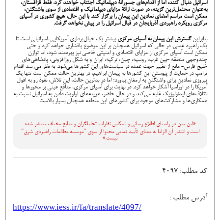
اسرائیل دنبال کنند، اما از اقدام‌های جسورانۀ دیپلماتیک اجتناب خواهند کرد. فقط قزاقستان،
به‌عنوان محتمل‌ترین گزینه، در صورت ارائۀ مزایای دیپلماتیک و اقتصادی از سوی واشنگتن،
ممکن است مراسم امضای نمادین این پیمان را برگزار کند. با این حال، هیچ کشوری در آسیای
مرکزی رویکرد راهبردی آذربایجان در قبال اسرائیل را در پیش نخواهد گرفت.
بنابراین
گسترش این پیمان به آسیای مرکزی
بیشتر یک خیال‌پردازی آمریکایی-اسرائیلی است تا
یک راهبرد عملی. در حالی که اسرائیل همچنان بر این موضوع پافشاری خواهد کرد و حتی
ممکن است آسیای مرکزی از مزایای اقتصادی و امنیتی خاصی نیز بهره‌مند شود، اما توازن
چندوجهی منطقه -بین غرب، روسیه، چین، ترکیه، ایران و به شکل روزافزونی، پادشاهی‌های
خلیج فارس- مانع از تغییر جهت عمده در سیاست‌های این کشورها می‌شود. به نظر می‌رسد اقدام
ترامپ در حمایت از پیوستن این کشورها به پیمان ابراهیم، در بهترین حالت ممکن است تنها یک
پیروزی نمادین برای واشنگتن به ارمغان بیاورد؛ اما در بدترین حالت، این تلاش، نفوذ رو به افول
آمریکا را در اوراسیا آشکار خواهد کرد. در نهایت برای آسیای مرکزی، منافع عینی بر محورها و
ائتلاف‌های ایدئولوژیک غلبه می‌کند و در حال حاضر، هزینه‌های اولویت دادن به اسرائیل نسبت به
همکاری‌ها و مشارکت‌های موجود برای کشورهای این منطقه همچنان بسیار بالاست.
«این متن در راستای اطلاع رسانی و انعكاس نظرات تحليلگران و منابع مختلف منتشر شده
است و انتشار آن الزاما به معنای تأیید تمامی محتوا از سوی "موسسه مطالعات راهبردی شرق"
نیست.»
کد مطلب: 4097
آدرس مطلب :
https://www.iess.ir/fa/translate/4097/