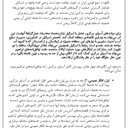
بالقوه از تنوع قومی ایران در جهت مقاصد خود است. برخی افراد بانفوذ در اسرائیل
طرفدار گسترش حمایت از گروه‌های اقلیت ایرانی (مانند کردها، بلوچ‌ها و اهوازی‌ها)
برای تضعیف حکومت مرکزی ایران هستند. در حالی که موفقیت این رژیم برای
گنجاندن ترکمن‌ها در این راهبرد مبهم و نامشخص است، اما هدف اصلی آن یعنی
تضعیف انسجام قومی ایران کاملاً روشن است.
برای دولت‌های آسیای مرکزی، تعامل با اسرائیل نشان‌دهندۀ محاسبات عمل‌گرایانۀ آنهاست. این
امر می‌تواند به نوسازی اقتصادی منطقه کمک کند. تخصص اسرائیل در کشاورزی، مدیریت منابع
آب و امنیت سایبری با نیازهای این منطقه، به‌ویژه در ازبکستان و ترکمنستان که با کمبود آب
مواجه هستند، همسو است. روابط با اسرائیل همچنین می‌تواند تعادل دیپلماتیک منطقه را نیز
تقویت کند. مشارکت در ابتکارهای مورد حمایت ایالات متحده، مانند توافق‌نامه‌های ابراهیم
می‌تواند به آسیای مرکزی کمک کند تا از اتکای بیش از حد به روسیه و چین فاصله بگیرد و در
عین حال جایگاه خود را در نظر واشنگتن ارتقا دهد.
با وجود این انگیزه‌ها، چهار عامل، پیوستن کامل آسیای مرکزی را به توافق‌نامه‌های ابراهیم بعید
نشان می‌دهد.
اول، افکار عمومی:
اگرچه به‌ ندرت می‌توان نظرسنجی قابل اعتمادی در آسیای مرکزی
پیدا کرد، اما جامعۀ اکثریت مسلمان منطقه -مانند سایر نقاط جهان– به‌طور فزاینده‌ای
نسبت به عملیات اسرائیل در غزه منزجر شده‌اند. حتی رژیم‌های اقتدارگرا نیز به چنین
احساساتی توجه می‌کنند. از زمان آغاز جنگ، نگرش‌ها حتی در اولین کشورهایی که به
توافق‌نامۀ ابراهیم پیوستند مانند امارات متحدۀ عربی و بحرین نیز بسیار منفی شده به
طوری‌که منجر به تضعیف چشم‌انداز روابط آنها شده است. اکثر کشورهای آسیای
مرکزی پیوسته از قطعنامه‌های آتش‌بس غزه در سازمان ملل حمایت کرده‌اند. البته این
قطعنامه‌ها مانع رسمی برای پیوستن کشورهای آسیای مرکزی به توافق‌نامه‌های ابراهیم
نیستند، اما مشخص است که این دولت‌ها در حال سنجیدن جنبه‌های مختلف برقراری
ارتباط با چنین دولتی هستند که به طور فزاینده توسط افکار عمومی دنیا در حال طرد