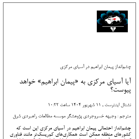
چشم‌انداز پیمان ابراهیم در آسیای مرکزی
​آیا آسیای مرکزی به «پیمان ابراهیم» خواهد
پیوست؟
نشنال اینترست , 11 شهريور 1404 ساعت 10:22
مترجم : وجیهه خسروجردی پژوهشگر موسسه مطالعات راهبردی شرق
چشم‌انداز احتمالی پیمان ابراهیم در آسیای مرکزی این است که
کشورهای منطقه ممکن است همکاری‌های کم‌ریسک‌تر مانند فناوری