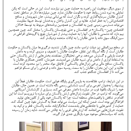
از سوی دیگر، موفقیت این راهبرد به حمایت چین نیز نیازمند است. این در حالی است که پکن
تمایلی به تیره شدن روابط خود با حکومت طالبان ندارد. چین میلیاردها دلار در مناطق تحت
کنترل طالبان سرمایه‌گذاری کرده و نگران است که بی‌ثباتی بیشتر، جان شهروندان و منافع
اقتصادی‌اش را به خطر اندازد. علاوه بر این، کنترل واخان و بدخشان توسط جبهۀ مقاومت
می‌تواند دسترسی زمینی چین به افغانستان و همچنین برنامه‌های مربوط به توسعۀ «دالان
اقتصادی چین– پاکستان» در افغانستان و حتی بلوچستان پاکستان را مختل کند. چین همچنین
بیم دارد که دشمنی با طالبان، آنها را به حمایت بیشتر از شورشیان بلوچ یا گروه‌های افراطی در
سین‌کیانگ سوق داده یا حتی طالبان را به ایالات متحده نزدیک‌تر کند.
در سطح بین‌المللی نیز دولت ترامپ مانند چین نگران تشدید درگیری‌ها میان پاکستان و حکومت
طالبان است. از نگاه آمریکا، این تقابل، حکومت طالبان را تضعیف و منزوی کرده و به داعش
فرصت بازیابی و گسترش می‌دهد. برخی تحلیلگران معتقدند بخش‌هایی از ارتش پاکستان حتی
به استفادۀ ابزاری از داعش برای تنبیه طالبان می‌اندیشند. هم‌زمان، کاهش همکاری طالبان با
پاکستان، منافع مالی برخی ژنرال‌های پاکستانی از قاچاق مواد مخدر را نیز محدود کرده است.
علاوه بر این، این بحران، طالبان را به سمت روسیه سوق داده و فرصتی را برای مسکو فراهم
می‌کند تا از افغانستان جنگجو جذب کند.
در این شرایط، ترامپ علاقه‌مند به بازپس‌گیری پایگاه هوایی است. حکومت طالبان فعلاً این
پیشنهاد را به‌عنوان اهرمی برای کسب شناسایی رسمی نگه داشته‌ است. در همین حال، طالبان
خود را شریک بالقوۀ غرب در مبارزه با داعش معرفی می‌کند. بسیاری از کارشناسان آمریکایی
می‌گویند که ترامپ در حال تقویت ژنرال‌های ارتش پاکستان برای مبارزه با تروریسم است اما این
اقدام در تناقض با واقعیت‌های منطقه است؛ چرا که پاکستان خود یکی از کانون‌های تولید
افراط‌گرایی بوده است. ضمن اینکه این سیاست‌ می‌تواند عملاً به گسترش نفوذ چین کمک ‌کند.
حمایت از کشورهایی با جاه‌طلبی‌های بلندمدت اسلام‌گرایانه، مانند پاکستان، قطر و ترکیه، به
تقویت جریان‌هایی می‌انجامد که ارزش‌های غربی را به چالش می‌کشند. شاید زمان آن رسیده
باشد که سیاست‌های موجود مورد بازنگری جدی قرار گیرند.