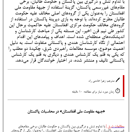
با تداوم تنش و درگیری بین پاکستان و حکومت طالبان، برخی
مقام‌های غیررسمی پاکستان، گزینۀ استفاده از جبهۀ مقاومت ملی
افغانستان را به‌عنوان یکی از گروه‌های اصلی مخالف علیه حکومت
طالبان مطرح کرده‌اند. با توجه به بازی دیرینۀ پاکستان در استفاده از
گروه‌های مخالف حکومت مرکزی افغانستان علیه حاکمیت برحال این
کشور طی نیم قرن اخیر، این مسئله یکی از مباحث کارشناسان و
اندیشکده‌های منطقه‌ای شده است. اهداف و پیامدهای این اقدام
احتمالی از نگاه کارشناسان هندی و پاکستانی متفاوت است. به دلیل
اهمیت موضوع، موسسه مطالعات راهبردی شرق، چکیدۀ دو مطلب را
که یکی به قلم یک کارشناس هندی و دیگری به قلم یک کارشناس
پاکستانی تالیف و منتشر شده، در اختیار خوانندگان قرار می‌دهد.
🖊️
مترجم: زهرا خادمی راد
⏱️
زمان مورد نیاز برای مطالعه: 10 دقیقه
«جبهه مقاومت ملی افغانستان» در محاسبات پاکستان
مطالعات شرق
|
با تداوم تنش و درگیری بین پاکستان و حکومت طالبان، برخی مقام‌های
غیررسمی پاکستان، گزینۀ استفاده از جبهۀ مقاومت ملی افغانستان را به‌عنوان یکی از گروه‌های