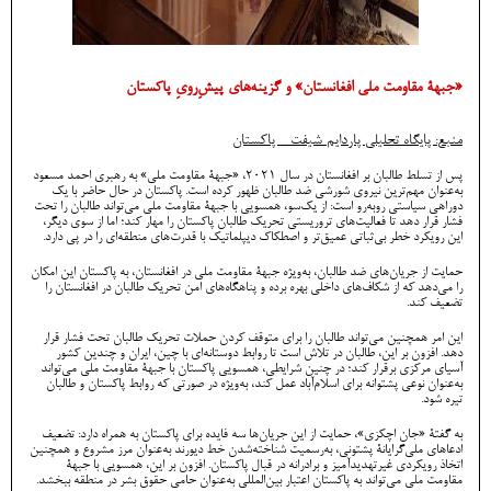
«جبهۀ مقاومت ملی افغانستان» و گزینه‌های پیشِ‌رویِ پاکستان
منبع: پایگاه تحلیلی پاردایم شیفت - پاکستان
پس از تسلط طالبان بر افغانستان در سال ۲۰۲۱، «جبهۀ مقاومت ملی» به رهبری احمد مسعود
به‌عنوان مهم‌ترین نیروی شورشی ضد طالبان ظهور کرده است. پاکستان در حال حاضر با یک
دوراهی سیاستی روبه‌رو است: از یک‌سو، همسویی با جبهۀ مقاومت ملی می‌تواند طالبان را تحت
فشار قرار دهد تا فعالیت‌های تروریستی تحریک طالبان پاکستان را مهار کند؛ اما از سوی دیگر،
این رویکرد خطر بی‌ثباتی عمیق‌تر و اصطکاک دیپلماتیک با قدرت‌های منطقه‌ای را در پی دارد.
حمایت از جریان‌های ضد طالبان، به‌ویژه جبهۀ مقاومت ملی در افغانستان، به پاکستان این امکان
را می‌دهد که از شکاف‌های داخلی بهره برده و پناهگاه‌های امن تحریک طالبان در افغانستان را
تضعیف کند.
این امر همچنین می‌تواند طالبان را برای متوقف کردن حملات تحریک طالبان تحت فشار قرار
دهد. افزون بر این، طالبان در تلاش‌ است تا روابط دوستانه‌ای با چین، ایران و چندین کشور
آسیای مرکزی برقرار کند؛ در چنین شرایطی، همسویی پاکستان با جبهۀ مقاومت ملی می‌تواند
به‌عنوان نوعی پشتوانه برای اسلام‌آباد عمل کند، به‌ویژه در صورتی که روابط پاکستان و طالبان
تیره شود.
به گفتۀ «جان اچکزی»، حمایت از این جریان‌ها سه فایده برای پاکستان به همراه دارد: تضعیف
ادعاهای ملی‌گرایانۀ پشتونی، به‌رسمیت شناخته‌شدن خط دیورند به‌عنوان مرز مشروع و همچنین
اتخاذ رویکردی غیرتهدیدآمیز و برادرانه در قبال پاکستان. افزون بر این، همسویی با جبهۀ
مقاومت ملی می‌تواند به پاکستان اعتبار بین‌المللی به‌عنوان حامی حقوق بشر در منطقه ببخشد.