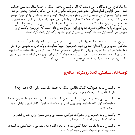
اما مخالفان این دیدگاه بر این باورند که اگر پاکستان به‌طور آشکار از جبهۀ مقاومت ملی حمایت
کند، خطر افزایش فعالیت‌های خشونت‌بار تحریک طالبان در داخل خاک پاکستان بیشتر خواهد
شد. چنین وضعیتی می‌تواند بی‌ثباتی و هرج‌ومرج ایجاد کرده و ترس و ناامنی را در میان مردم
محلی تشدید کند. از آنجا که حکومت طالبان روابط رسمی خود را با دیگر بازیگران منطقه‌ای از
جمله چین و ایران حفظ کرده است، حمایت علنی از جبهۀ مقاومت می‌تواند روابط پاکستان با
این کشورها را به مخاطره اندازد. علاوه بر این، تاریخ نشان داده است که هر زمان پاکستان از
جریانی در افغانستان حمایت کرده، آن جریان در نهایت به پاکستان پشت کرده است.
بنابراین، حمایت همه‌جانبه از جبهۀ مقاومت می‌تواند در صورت بروز اختلاف‌ها در آینده به
مشکلی جدی برای پاکستان تبدیل شود. همچنین جبهۀ مقاومت پایگاه‌های محدودی در داخل
افغانستان دارد و لذا تقویت جریانی که توانایی حکمرانی ندارد، خطر درگیری بلندمدت با دستاورد
راهبردی اندک را به همراه دارد. افزون بر آن، حمایت آشکار از این جبهه می‌تواند ادعاهای رقبای
پاکستان، به‌ویژه هند، را دربارۀ «یاغی‌بودن» دولت پاکستان تقویت کند.
توصیه‌های سیاستی: اتخاذ رویکردی میانه‌رو
پاکستان نباید هیچ‌گونه کمک نظامی آشکار به جبهۀ مقاومت ملی ارائه دهد؛ چه از
طریق تأمین تسلیحات و چه اعزام نیرو.
پاکستان می‌تواند از طریق دیپلماسی پنهان، ارتباطات سیاسی محدودی با رهبران جبهۀ
مقاومت برقرار کند تا بدون رویارویی علنی با حکومت طالبان، کانال‌های ارتباطی خود
را حفظ کند.
پاکستان باید همچنان از مشارکت شرکای منطقه‌ای و ذی‌نفعان برای اعمال فشار بر
حکومت طالبان در افغانستان بهره گیرد.
پاکستان باید با تقویت حصارکشی مرزی و انجام اقدام‌های نظارتی و اطلاعاتی در امتداد
خط دیورند، بر امنیت داخلی خود تمرکز کند.