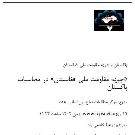
پاکستان و جبهه مقاومت ملی افغانستان
«جبهه مقاومت ملی افغانستان» در محاسبات
پاکستان
منبع: مرکز مطالعات صلح بین‌الملل ـ هند
www.icpsnet.org , 19 بهمن 1404 ساعت 11:23
مترجم : زهرا خادمی راد