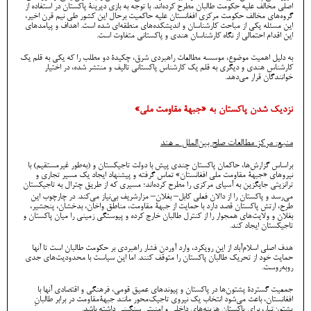
اصلی مخالف علیه حکومت طالبان مطرح کرده‌اند. با توجه به بازی دیرینۀ پاکستان در استفاده از
گروه‌های مخالف حکومت مرکزی افغانستان علیه حاکمیت برحال این کشور طی نیم قرن اخیر،
این مسئله یکی از مباحث کارشناسان و اندیشکده‌های منطقه‌ای شده است. اهداف و پیامدهای
این اقدام احتمالی از نگاه کارشناسان هندی و پاکستانی متفاوت است.
به دلیل اهمیت موضوع، موسسه مطالعات راهبردی شرق، چکیدۀ دو مطلب را که یکی به قلم یک
کارشناس هندی و دیگری به قلم یک کارشناس پاکستانی تالیف و منتشر شده، در اختیار
خوانندگان قرار می‌دهد.
نزدیک شدن پاکستان به «جبهۀ مقاومت ملی»
منبع: مرکز مطالعات صلح بین‌الملل ـ هند
براساس گزارش‌ها، حاکمان پاکستان چندی پیش با دولت تاجیکستان و (به‌طور غیرمستقیم) با
نیروهای «جبهۀ مقاومت ملی افغانستان» تماس گرفته‌ و پیشنهاد ایجاد یک مسیر تجاری و
ترانزیتی جایگزین به آسیای مرکزی را مطرح کرده‌اند؛ مسیری که از طریق چترال به تاجیکستان
می‌رسد و پاکستان را از دالان فعلی کابل– بغلان– مزارشریف بی‌نیاز می‌کند. در چارچوب این
طرح، ارتش پاکستان قصد دارد با حمایت از جبهۀ مقاومت، مناطق واخان، بدخشان، پنجشیر،
بغلان و ولایت‌های همجوار را از کنترل طالبان خارج کرده و پیوستگی زمینی را میان پاکستان و
تاجیکستان ایجاد کند.
هدف اصلی اسلام‌آباد از این رویکرد، وارد آوردن فشار راهبردی بر حکومت طالبان است تا آنها
حمایت خود از تحریک طالبان پاکستان را متوقف کنند. اما این سیاست با محدودیت‌های جدی
روبه‌روست.
جمعیت گستردۀ پشتون‌ها در پاکستان و پیوندهای عمیق قومی، فرهنگی و اقتصادی آنها با
افغانستان، باعث می‌شود انتخاب یک نیروی تاجیک‌محور مانند جبهۀمقاومت در برابر طالبانِ
پشتون‌تبار، برای پاکستان هزینه‌های داخلی و امنیتی سنگینی داشته باشد.