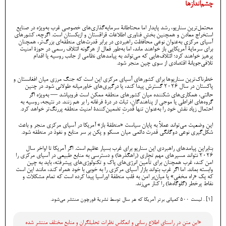
چشم‌اندازها
محتمل‌ترین سناریو، رشد پایدار اما محتاطانۀ سرمایه‌گذاری‌های خصوصی غرب به‌ویژه در صنایع
استخراج معادن و همچنین بخش فناوری اطلاعات قزاقستان و ازبکستان است. اگرچه، کشورهای
آسیای مرکزی به‌عنوان نوعی محافظت راهبردی در برابر قدرت‌های منطقه‌ای بزرگ‌تر، همچنان
برای سرمایۀ آمریکایی باز خواهند ماند، اما به‌طور فعال از هرگونه ائتلاف رسمی در حوزۀ امنیت
پرهیز خواهند کرد؛ ائتلاف‌هایی که می‌تواند به پیامدهای نظامی از جانب روسیه یا اقدام
تلافی‌جویانۀ اقتصادی از سوی چین منجر شود.
خطرناک‌ترین سناریوها برای کشورهای آسیای مرکزی این است که جنگ مرزی میان افغانستان و
پاکستان در سال ۲۰۲۶ گسترش پیدا کند، یا درگیری‌های خاورمیانه طولانی شود. در چنین
حالتی، همکاری‌های شکننده میان کشورهای منطقه ممکن است فروبپاشد — به‌ویژه اگر
گروه‌های افراطی یا موجی از پناهندگان، ثبات در درۀ فرغانه را بر هم زنند. در نتیجه، روسیه به
احتمال زیاد نقش خود را به‌عنوان تنها قدرتِ تضمین‌کنندۀ امنیت منطقه پررنگ‌تر خواهد کرد.
این وضعیت می‌تواند عملاً به پایان سیاست «منطقۀ باز» آمریکا در آسیای مرکزی منجر و باعث
شکل‌گیری نوعی دوگانگی قدرت دائمی میان مسکو و پکن بر سر منابع و نفوذ در منطقه شود.
بنابراین پیامدهای راهبردی این سناریو برای غرب بسیار عظیم است. اگر آمریکا تا اواخر سال
۲۰۲۶ نتواند مسیرهای مهم تجاری (راهگذرها) و دسترسی به منابع طبیعی در آسیای مرکزی را
امن کند، غرب همچنان برای تأمین انرژی‌های پاک و تکنولوژی‌های پیشرفته، باید به چین
وابسته بماند. اما اگر غرب بتواند بازار آسیای مرکزی را به خوبی با خود همراه کند، مانند این است
که یک «راه مخفی» یا میان‌بر امن به قلب منطقۀ اوراسیا پیدا کرده است که تمام مشکلات و
نقاط پرخطر (گلوگاه‌ها) را کنار می‌زند.
[1] . لیست 500 کمپانی برتر آمریکا که هر سال توسط نشریۀ فورچون منتشر می‌شود.
«این متن در راستای اطلاع رسانی و انعكاس نظرات تحليلگران و منابع مختلف منتشر شده