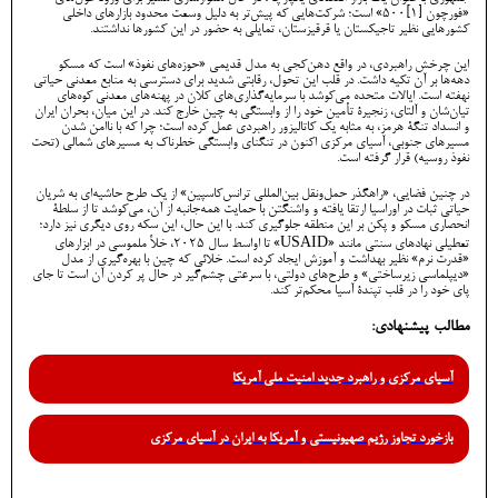
«فورچون [1]۵۰۰» است؛ شرکت‌هایی که پیش‌تر به دلیل وسعت محدود بازارهای داخلی
کشورهایی نظیر تاجیکستان یا قرقیزستان، تمایلی به حضور در این کشورها نداشتند.
این چرخش راهبردی، در واقع دهن‌کجی به مدل قدیمی «حوزه‌های نفوذ» است که مسکو
دهه‌ها بر آن تکیه داشت. در قلب این تحول، رقابتی شدید برای دسترسی به منابع معدنی حیاتی
نهفته است. ایالات متحده می‌کوشد با سرمایه‌گذاری‌های کلان در پهنه‌های معدنی کوه‌های
تیان‌شان و آلتای، زنجیرۀ تأمین خود را از وابستگی به چین خارج کند. در این میان، بحران ایران
و انسداد تنگۀ هرمز، به مثابه یک کاتالیزور راهبردی عمل کرده است؛ چرا که با ناامن شدن
مسیرهای جنوبی، آسیای مرکزی اکنون در تنگنای وابستگی خطرناک به مسیرهای شمالی (تحت
نفوذ روسیه) قرار گرفته است.
در چنین فضایی، «راهگذر حمل‌ونقل بین‌المللی ترانس‌کاسپین» از یک طرح حاشیه‌ای به شریان
حیاتی ثبات در اوراسیا ارتقا یافته و واشنگتن با حمایت همه‌جانبه از آن، می‌کوشد تا از سلطۀ
انحصاری مسکو و پکن بر این منطقه جلوگیری کند. با این حال، این سکه روی دیگری نیز دارد؛
تعطیلی نهادهای سنتی مانند «USAID» تا اواسط سال ۲۰۲۵، خلأ ملموسی در ابزارهای
«قدرت نرم» نظیر بهداشت و آموزش ایجاد کرده است. خلائی که چین با بهره‌گیری از مدل
«دیپلماسی زیرساختی» و طرح‌های دولتی، با سرعتی چشم‌گیر در حال پر کردن آن است تا جای
پای خود را در قلب تپندۀ آسیا محکم‌تر کند.
مطالب پیشنهادی:
آسیای مرکزی و راهبرد جدید امنیت ملی آمریکا
​بازخورد تجاوز رژیم صهیونیستی و آمریکا به ایران در آسیای مرکزی