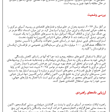
خصوصی به حوزه‌های فناوری، کشاورزی مدرن و استخراج مواد معدنی حیاتی، به‌طور راهبردی
در حال مقابله با نفوذ چین و روسیه است.
بررسی وضعیت
در آغاز سال ۲۰۲۶، تشدید بحران در خاورمیانه و فشارهای اقتصادی بر روسیه، آسیای مرکزی را
به قطب حیاتی لجستیک و انرژی میان اروپا و آسیا بدل کرد. در این میان، انسداد تنگۀ هرمز در
پی جنگ میان ایران و ائتلاف آمریکا- اسرائیل، نیاز به مسیرهای جایگزین را به یک ضرورت
راهبردی تبدیل کرد و باعث شد تا «راهگذر میانی» (ترانس‌کاسپین) به اولویت نخست
استراتژیست‌های غربی تبدیل شود. در راستای همین تحولات، واشنگتن با تأسیس مجمع
«B5+1»، هدف‌گذاری ۱۰۰ میلیارد دلاری برای سرمایه‌گذاری خصوصی در قزاقستان، ازبکستان
و قرقیزستان را کلید زد.
این ابتکار با استقبال کشورهای منطقه روبه‌رو شد؛ چرا که آنها در راستای کاهش وابستگی
تاریخی خود به مسکو و پکن، به دنبال رویکردی دیپلماتیک و چندجانبه هستند و از پیشنهادهای
فنی و مالی غرب برای تحقق این هدف بهره می‌برند. این چرخش راهبردی با دیدار رهبران
آسیای مرکزی با «دونالد ترامپ» در کاخ سفید در نوامبر ۲۰۲۵ تثبیت شد؛ دیداری که بر پایۀ
اصل «صلح از طریق قدرت»، بر محورهای امنیت انرژی و مبارزه با تروریسم استوار بود. با مسدود
شدن مسیرهای ترانزیتی ایران به خلیج فارس، اکنون راهگذر ترانس‌کاسپین تنها شریان حیاتی
موجود برای کشورهای محصور در خشکی آسیای مرکزی است تا با اتصال به بازارهای جهانی،
مسیر خود را به سوی استقلال اقتصادی هموار کنند.
ارزیابی داده‌های راهبردی
راهبرد ایالات متحده در آسیای مرکزی، با پشت سر گذاشتن دیپلماسی سنتیِ کمک‌محور، اکنون
به سمت مدلی عمل‌گرایانه و «تجارت‌محور» حرکت کرده است. واشنگتن با بازتعریف این پنج
جمهوری به‌عنوان یک بازار اقتصادی یکپارچه، در حال هموارسازی مسیر برای ورود غول‌های