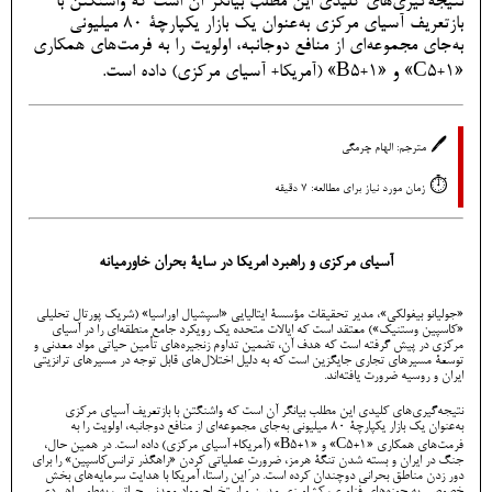
نتیجه‌گیری‌های کلیدی این مطلب بیانگر آن است که واشنگتن با
بازتعریف آسیای مرکزی به‌عنوان یک بازار یکپارچۀ ۸۰ میلیونی
به‌جای مجموعه‌ای از منافع دوجانبه، اولویت را به فرمت‌های همکاری
«C5+1» و «B5+1» (آمریکا+ آسیای مرکزی) داده است.
🖊️
مترجم: الهام چرمگی
⏱️
زمان مورد نیاز برای مطالعه: 7 دقیقه
آسیای مرکزی و راهبرد امریکا در سایۀ بحران خاورمیانه
«جولیانو بیفولکی»، مدیر تحقیقات مؤسسۀ ایتالیایی «اسپشیال اوراسیا» (شریک پورتال تحلیلی
«کاسپین وستنیک») معتقد است که ایالات متحده یک رویکرد جامع منطقه‌ای را در آسیای
مرکزی در پیش گرفته است که هدف آن، تضمین تداوم زنجیره‌های تأمین حیاتی مواد معدنی و
توسعۀ مسیرهای تجاری جایگزین است که به دلیل اختلال‌های قابل ‌توجه در مسیرهای ترانزیتی
ایران و روسیه ضرورت یافته‌اند.
نتیجه‌گیری‌های کلیدی این مطلب بیانگر آن است که واشنگتن با بازتعریف آسیای مرکزی
به‌عنوان یک بازار یکپارچۀ ۸۰ میلیونی به‌جای مجموعه‌ای از منافع دوجانبه، اولویت را به
فرمت‌های همکاری «C5+1» و «B5+1» (آمریکا+ آسیای مرکزی) داده است. در همین حال،
جنگ در ایران و بسته شدن تنگۀ هرمز، ضرورتِ عملیاتی کردن «راهگذر ترانس‌کاسپین» را برای
دور زدن مناطق بحرانی دوچندان کرده است. در این راستا، آمریکا با هدایت سرمایه‌های بخش