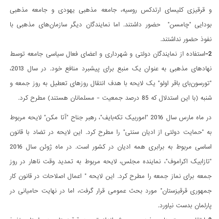
و قرقیزی کلیسای ارتدکس روسیه، جامعه مذهبی یهودی و جامعه مذهبی
بودایی "چامسن" حضور داشتند. اما نمایندگان دیگر سازمان‌های مذهبی با
نفوذ حضور نداشتند.
2-
استفاده از نمایندگان دولتی و شهرداری و اعضای فعال سیاسی جامعه توسط
نهادهای مذهبی به عنوان یک منبع برای پیشبرد منافع خود. در سال 2013،
"تورسون‌بای باقر اولو" یک لایحه با هدف انتقال روزهای تعطیل به روز جمعه و
شنبه (با این استدلال که 85 درصد جمعیت - مسلمانان هستند) مطرح کرد.
در ماه مارس سال 2016 "اموربیک تکه‌بایف"، رهبر جناح "آتا مکن" لایحه مربوط
به "حمایت دولتی از ادیان سنتی" را مطرح کرد. این لایحه در تضاد با قانون
اساسی مربوط به برابری همه ادیان در کشور است. در ماه ژوئن سال 2016
"تازابیک اکراموف"، نماینده مجلس، لایحه مربوط به تمدید وقت ناهار در روز
جمعه برای نماز جمعه را مطرح کرد. این لایحه " اعمال اصلاحات در قانون کار
جمهوری قرقیزستان" مورد بحث عمومی قرار گرفت، اما در نهایت حامیانی در
پارلمان بدست نیاورد.