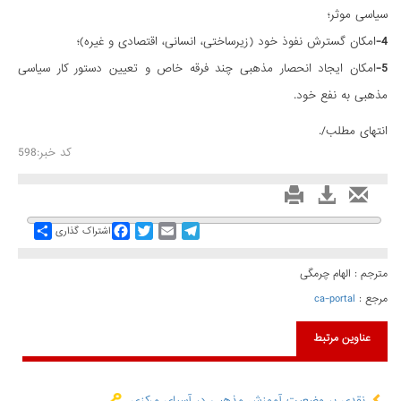
سیاسی موثر؛
4-
امکان گسترش نفوذ خود (زیرساختی، انسانی، اقتصادی و غیره)؛
5-
امکان ایجاد انحصار مذهبی چند فرقه خاص و تعیین دستور کار سیاسی
مذهبی به نفع خود.
انتهای مطلب/.
کد خبر:598
Share
Facebook
Twitter
Email
Telegram
اشتراک گذاری
مترجم : الهام چرمگی
مرجع :
ca-portal
عناوین مرتبط
نقدی بر وضعیت آموزش مذهبی در آسیای مرکزی