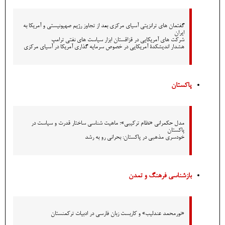
گفتمان های ترانزیتی آسیای مرکزی بعد از تجاوز رژیم صهیونیستی و آمریکا به
ایران
شرکت های آمریکایی در قزاقستان ابزار سیاست های نفتی ترامپ
هشدار اندیشکدۀ آمریکایی در خصوص سرمایه گذاری آمریکا در آسیای مرکزی
پاکستان
مدل حکمرانی «نظام ترکیبی»؛ ماهیت شناسی ساختار قدرت و سیاست در
پاکستان
خودسری مذهبی در پاکستان: بحرانی رو به رشد
بازشناسی فرهنگ و تمدن
«نورمحمد عندلیب» و کاربست زبان فارسی در ادبیات ترکمنستان