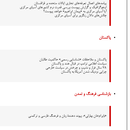
پیامدهای اعمال تعرفه‌های تجاری ایالات متحده بر قزاقستان
اینفوگرافیک و گزارش پیوست بررسی قدرت نرم کشورهای آسیای مرکزی
آیا آسیای مرکزی به «پیمان ابراهیم» خواهد پیوست؟
چالش‌های دالان زنگزور برای آسیای مرکزی
پاکستان
پاکستان و ملاحظات «شناسایی رسمی» حاکمیت طالبان
سیاست اعلامی ترامپ در قبال هند و پاکستان
78 سال فراز و نشیب و چرخش در سیاست خارجی
چرایی نزدیک شدن آمریکا به پاکستان
بازشناسی فرهنگ و تمدن
«بایرام‌خان بهارلی»، پیوند دهندۀ زبان و فرهنگ فارسی و ترکمنی