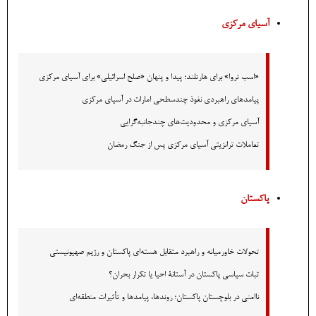
آسیای مرکزی
«اسب تروا» برای هارتلند؛ پیدا و پنهان «صلح اسرائیلی» برای آسیای مرکزی
پیامدهای راهبردی نفوذ چندسطحی امارات در آسیای مرکزی
آسیای مرکزی و محدودیت‌های چندجانبه‌گرایی
تعاملات ترانزیتی آسیای مرکزی پس از جنگ رمضان
پاکستان
تحولات خاورمیانه و راهبرد متقابل هسته‌ای پاکستان و رژیم صهیونیستی
ثبات سیاسی پاکستان در آستانۀ احیا یا تکرار بحران؟
ناامنی در بلوچستان پاکستان؛ روندها، پیامدها و تأثیرات منطقه‌ای