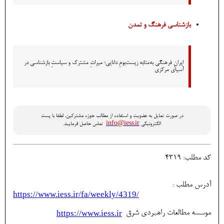
بازشناسی فرهنگ و تمدن
ایرانِ فرهنگی به‌مثابه زیست‌بومِ دانایی؛ میراثِ مشترک و سیاستِ بازشناسی در
آسیای مرکزی
در صورت تمایل به عضویت و استفاده از مطالب حوزه مشترکین، لطفا با پست
info@iess.ir
الکترونیکی
تماس حاصل فرمایید.
کد مطلب: 4319
آدرس مطلب :
https://www.iess.ir/fa/weekly/4319/
موسسه مطالعات راهبردي شرق
https://www.iess.ir