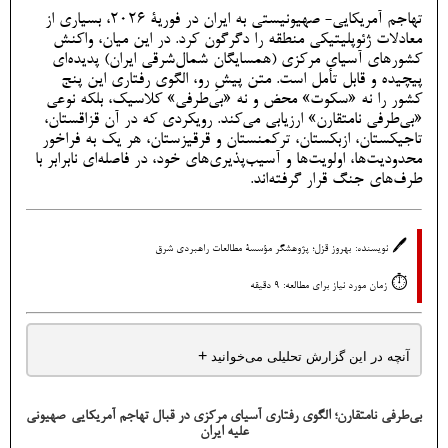
تهاجم آمریکایی- صهیونیستی به ایران در فوریۀ ۲۰۲۶، بسیاری از
معادلات ژئوپلیتیکی منطقه را دگرگون کرد. در این میان، واکنش
کشورهای آسیای مرکزی (همسایگان شمال‌شرقی ایران) پدیده‌ای
پیچیده و قابل تأمل است. متن پیشِ رو، الگوی رفتاری این پنج
کشور را نه «سکوت» محض و نه «بی‌طرفی» کلاسیک، بلکه نوعی
«بی‌طرفی نامتقارن» ارزیابی می‌کند. رویکردی که در آن قزاقستان،
تاجیکستان، ازبکستان، ترکمنستان و قرقیزستان، هر یک به فراخور
محدودیت‌ها، اولویت‌ها و آسیب‌پذیری‌های خود، در فاصله‌ای نابرابر با
طرف‌های جنگ قرار گرفته‌اند.
🖊️
نویسنده:
بهروز قزل؛ پژوهشگر مؤسسۀ مطالعات راهبردی شرق
⏱️
زمان مورد نیاز برای مطالعه: 9 دقیقه
+
آنچه در این گزارش تحلیلی می‌خوانید
بی‌طرفی نامتقارن؛ الگوی رفتاری آسیای مرکزی در قبال تهاجم آمریکایی-صهیونی
علیه ایران