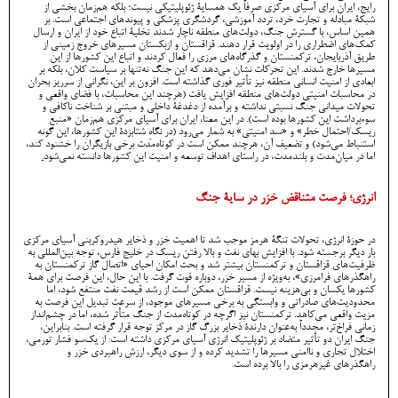
رایج، ایران برای آسیای مرکزی صرفاً یک همسایۀ ژئوپلیتیکی نیست؛ بلکه هم‌زمان بخشی از
شبکۀ مبادله و تجارت خرد، تردد آموزشی، گردشگری پزشکی و پیوندهای اجتماعی است. بر
همین اساس، با گسترش جنگ، دولت‌های منطقه ناچار شدند تخلیۀ اتباع خود از ایران و ارسال
کمک‌های اضطراری را در اولویت قرار دهند. قزاقستان و ازبکستان مسیرهای خروج زمینی از
طریق آذربایجان، ترکمنستان و گذرگاه‌های مرزی را فعال کردند و اتباع این کشورها از این
مسیرها خارج شدند. این تحرکات نشان می‌دهد که این جنگ نه‌تنها بر سیاست کلان، بلکه بر
ابعادی از امنیت انسانی منطقه نیز تأثیر فوری گذاشته است. افزون بر این، نگرانی از سرریز بحران
در محاسبات امنیتی دولت‌های منطقه افزایش یافت (هرچند این محاسبات، با فضای واقعی و
تحولات میدانی جنگ نسبتی نداشته و برآمده از دغدغۀ داخلی و مبتنی بر شناخت ناکافی و
سوءبرداشت این کشورها بوده است). در این معنا، ایران برای آسیای مرکزی هم‌زمان «منبع
ریسک/احتمال خطر» و «سد امنیتی» به شمار می‌رود (در نگاهِ شتابزدۀ این کشورها، این گونه
استنباط می‌شود) و تضعیف آن، هرچند ممکن است در کوتاه‌مدت برخی بازیگران را خشنود کند،
اما در میان‌مدت و بلندمدت، در راستای اهداف توسعه و امنیت این کشورها دانسته نمی‌شود
.
انرژی؛ فرصت متناقض خزر در سایۀ جنگ
در حوزۀ انرژی، تحولات تنگۀ هرمز موجب شد تا اهمیت خزر و ذخایر هیدروکربنی آسیای مرکزی
بار دیگر برجسته شود. با افزایش بهای نفت و بالا رفتن ریسک در خلیج فارس، توجه بین‌المللی به
ظرفیت‌های قزاقستان و ترکمنستان بیشتر شد و بحث امکان احیای «اتصال گاز ترکمنستان به
راهگذرهای فرامرزی»، به‌ویژه از مسیر خزر، دوباره قوت گرفت. با این حال، این فرصت برای همۀ
کشورها یکسان و بی‌هزینه نیست. قزاقستان ممکن است از رشد قیمت نفت منتفع شود، اما
محدودیت‌های صادراتی و وابستگی به برخی مسیرهای موجود، از سرعت تبدیل این فرصت به
مزیت واقعی می‌کاهد. ترکمنستان نیز اگرچه در کوتاه‌مدت از جنگ متأثر شده، اما در چشم‌انداز
زمانی فراخ‌تر، مجدداً به‌عنوان دارندۀ ذخایر بزرگ گاز در مرکز توجه قرار گرفته است. بنابراین،
جنگ ایران دو تأثیر متضاد بر ژئوپلیتیک انرژی آسیای مرکزی داشته است: از یک‌سو فشار تورمی،
اختلال تجاری و ناامنی مسیرها را تشدید کرده و از سوی دیگر، ارزش راهبردی خزر و
راهگذرهای غیرهرمزی را بالا برده است.