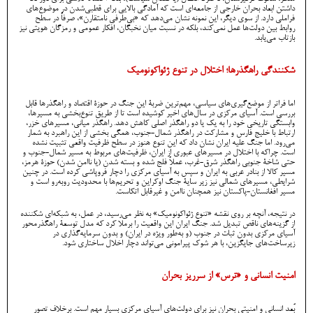
داشتن ابعاد بحران خارجی از جامعه‌ای است که آمادگی بالایی برای قطبی‌شدن در موضوع‌های
فراملی دارد. از سوی دیگر، این نمونه نشان می‌دهد که «بی‌طرفی نامتقارن»، صرفاً در سطح
روابط بین دولت‌ها عمل نمی‌کند، بلکه در نسبت میان نخبگان، افکار عمومی و رمزگان هویتی نیز
بازتاب می‌یابد.
شکنندگی راهگذرها؛ اختلال در تنوع ژئواکونومیک
اما فراتر از موضع‌گیری‌های سیاسی، مهم‌ترین ضربۀ این جنگ در حوزۀ اقتصاد و راهگذرها قابل
بررسی است. آسیای مرکزی در سال‌های اخیر کوشیده است تا از طریق تنوع‌بخشی به مسیرها،
وابستگی تاریخی خود را به یک یا دو راهگذر اصلی کاهش دهد. راهگذر میانی، مسیرهای خزر،
ارتباط با خلیج فارس و مشارکت در راهگذر شمال-جنوب، همگی بخشی از این راهبرد به شمار
می‌رود. اما جنگ علیه ایران نشان داد که این تنوع هنوز در سطح ظرفیت واقعی تثبیت نشده
است. چراکه با اختلال در مسیرهای عبوری از ایران، ظرفیت‌های مربوط به مسیر شمال-جنوب و
حتی شاخۀ جنوبی راهگذر شرق-غرب، عملاً فلج شده و بسته شدن (یا ناامن ‌شدن) حوزۀ هرمز،
مسیر کالا از بنادر عربی به ایران و سپس به آسیای مرکزی را دچار فروپاشی کرده است. در چنین
شرایطی، مسیرهای شمالی نیز زیر سایۀ جنگ اوکراین و تحریم‌ها با محدودیت روبه‌رو است و
مسیر افغانستان-پاکستان نیز همچنان ناامن و غیرقابل اتکاست.
در نتیجه، آنچه بر روی نقشه «تنوع ژئواکونومیک» به نظر می‌رسید، در عمل، به شبکه‌ای شکننده
از گزینه‌های ناقص تبدیل شد. جنگ ایران این واقعیت را برملا کرد که مدل توسعۀ راهگذرمحور
آسیای مرکزی بدون ثبات در جنوب (و به‌طور ویژه در ایران) و بدون سرمایه‌گذاری در
زیرساخت‌های جایگزین، با هر شوک پیرامونی می‌تواند دچار اخلال ساختاری شود.
امنیت انسانی و «ترس» از سرریز بحران
بُعد انسانی و امنیتی بحران نیز برای دولت‌های آسیای مرکزی بسیار مهم است. برخلاف تصور