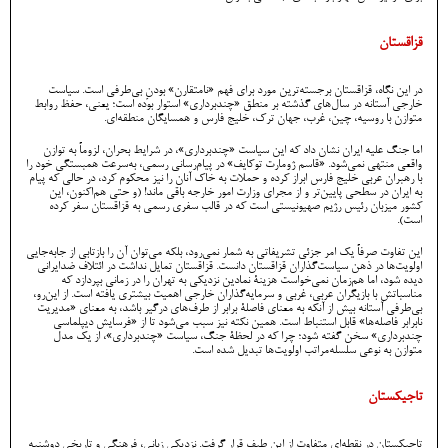
قزاقستان
در این نگاه، قزاقستان برجسته‌ترین مورد برای فهم «نامتقارن» بودنِ بی‌طرفی است. سیاست
خارجی آستانه در سال‌های گذشته بر منطق «چندبرداری» استوار بوده است؛ یعنی، حفظ روابط
متوازن با روسیه، چین، غرب، جهان ترک، خلیج فارس و همسایگان منطقه‌ای.
اما جنگ علیه ایران نشان داد که این سیاست «چندبرداری»، در شرایط بحران، لزوماً به توازن
واقعی منتهی نمی‌شود. «قاسم ‌ژومارت توکایف» در پیام‌رسانی رسمی، به‌سرعت همبستگی خود را
با رهبران عربی خلیج فارس ابراز کرده و حملات به خاک آنان را نیز محکوم کرد، در حالی که پیام
به ایران در سطحی پایین‌تر و از مجرای وزارت امور خارجه باقی ماند! (و حتی هم‌اکنون، این
کشور میزبان رئیس رژیم صهیونیستی است که در قالب سفری رسمی به قزاقستان سفر کرده
است).
این تفاوت صرفاً یک امر جزئی تشریفاتی به شمار نمی‌رود، بلکه می‌توان آن را بازتابی از جابه‌جایی
اولویت‌ها در ذهن سیاست‌گذاران قزاقستان دانست. قزاقستان تمایل نداشت در ائتلاف ضدایرانی
دیده شود، اما هم‌زمان نمی‌خواست هزینۀ نمادین نزدیکی به تهران را در زمانی بپردازد که
مناسباتش با بازیگران عربی، غربی و سرمایه‌گذاران خارجی اهمیت بیشتری یافته است. از این‌رو،
بی‌طرفی آستانه بیش از آنکه به معنای فاصلۀ برابر از طرف‌های درگیر باشد، به معنای «مدیریت
نابرابر فاصله‌ها» قابل استنباط است. همین نکته نیز سبب می‌شود تا از «فرسایش دیپلماسی
چندبرداری» سخن گفته شود؛ چرا که در لحظۀ جنگ، سیاست «چندبرداری»، از یک مدل
متوازن به نوعی سلسله‌مراتب اولویت‌ها تبدیل شده است.
تاجیکستان
تاجیکستان در نقطه‌ای متفاوت از این طیف قرار گرفت. نزدیکی زبانی، فرهنگی و تاریخی دوشنبه