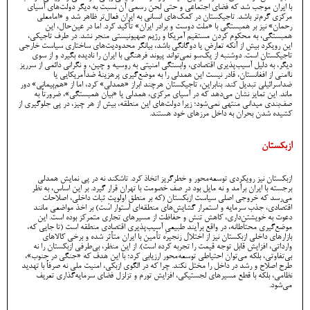
با ایران موجب شد که فضای اجتماعی و حتی لحن رسمی آن نسبت به دیگر دولت‌های آسیای
مرکزی گرم‌تر باشد. تاجیکستان در کمک‌های انسانی به ایران فعال‌تر ظاهر شد و «امامعلی
رحمان» نیز بر همبستگی با «ملت دوست و برادر ایران» تأکید کرد. اما در عین‌حال، این
همبستگی، به محکوم کردن مستقیم آمریکا و رژیم صهیونیستی منجر نشد. در طرف تاجیکی،
این رویکرد بیش از آنکه تعارض یا دوگانگی باشد، بیانگر محدودیت‌های ساختاری سیاست خارجی
تاجیکستان است. دوشنبه از یک‌سو نمی‌تواند پیوند فرهنگی با ایران را نادیده بگیرد و از سوی
دیگر، به دلیل آسیب‌پذیری اقتصادی، وابستگی امنیتی به روسیه و چین، و نگرانی دائمی از سرریز
ناامنی از افغانستان، قادر نیست این همدلی را به موضع‌گیری پرهزینۀ ضدآمریکایی یا
ضداسرائیلی تبدیل کند. بنابراین، تاجیکستان هرچند ابراز «همدلی» کرد، اما از «هم‌پیمانی» دور
ماند. این تمایز نشان می‌دهد که در آسیای مرکزی، همدلی یا «بیان همبستگی»، ضرورتاً به
صف‌بندی میدانی منتهی نمی‌شود؛ زیرا دولت‌های این منطقه، بیش از هر چیز، در پی جلوگیری از
کشیده شدن بحران به داخل مرزهای خود هستند.
ازبکستان
ازبکستان نیز رویکردی توسعه‌محور و خطر‌گریز اتخاذ کرد. تاشکند نه در پی نمایش همدلی
برجسته با ایران برآمد و نه مایل بود در صف خصومت با تهران قرار گیرد. بر این اساس، به نظر
می‌رسد که خروجی اصلی سیاست ازبکستان (که بر منطقِ اولویتِ ثبات داخلی، اصلاحات
اقتصادی، جذب سرمایه و استمرار گشایش‌های منطقه‌ای استوار است) بر اخذ مواضعی مانند
دعوت به خویشتن‌داری، کاهش تنش و حفاظت از مسیرهای تجاری متمرکز بوده است. این
موضع‌گیری محتاطانه، در واقع برآیندِ طبیعیِ آسیب‌پذیری اقتصادی منطقه است (تا جایی که،
بازارهای داخلی ازبکستان نیز از اختلال زنجیره تأمین با ایران متأثر شده و برخی کالاهای
وارداتی، افزایش قابل توجه قیمت را تجربه کرده است). از این منظر، بی‌طرفی ازبکستان را نه
بی‌تفاوتی، بلکه می‌توان احتیاطی توسعه‌محور ارزیابی کرد؛ با این هدف که «جنگی در جنوب»،
طرح اصلاح و رشد در داخل را مختل نکند. چرا که در الگوی ازبکی، امنیت ملی نه صرفاً با تهدید
نظامی، بلکه با قطع مسیرهای لجستیکی، افزایش تورم و تزلزل فضای سرمایه‌گذاری تعریف
می‌شود.