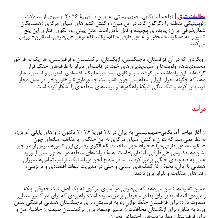
مطالعات شرق
|
تهاجم آمریکایی- صهیونیستی به ایران در فوریۀ ۲۰۲۶، بسیاری از معادلات
ژئوپلیتیکی منطقه را دگرگون کرد. در این میان، واکنش کشورهای آسیای مرکزی (همسایگان
شمال‌شرقی ایران) پدیده‌ای پیچیده و قابل تأمل است. متن پیشِ رو، الگوی رفتاری این پنج
کشور را نه «سکوت» محض و نه «بی‌طرفی» کلاسیک، بلکه نوعی «بی‌طرفی نامتقارن» ارزیابی
می‌کند.
رویکردی که در آن قزاقستان، تاجیکستان، ازبکستان، ترکمنستان و قرقیزستان، هر یک به فراخور
محدودیت‌ها، اولویت‌ها و آسیب‌پذیری‌های خود، در فاصله‌ای نابرابر با طرف‌های جنگ قرار
گرفته‌اند. این یادداشت می‌کوشد تا با واکاوی ابعاد دیپلماتیک، اقتصادی، امنیتی و انسانی، نشان
دهد که چگونه بحران ایران، مفاهیمی چون «سیاست چندبرداری» و «توازن» را در عمل دچار
فرسایش کرده و شکنندگی شبکۀ راهگذرها و پیوندهای منطقه‌ای را آشکار کرده است.
درآمد
از آغاز تهاجم آمریکایی-صهیونیستی به ایران در ۲۸ فوریۀ 2026 تاکنون (روزهای پایانی آوریل)،
به نظر نمی‌رسد که بتوان واکنش آسیای مرکزی به این جنگ را با مفاهیم ساده‌ای چون
«سکوت»، «بی‌طرفی» یا «احتیاط» بازشناخت؛ بلکه الگوی رفتاری این کشورها، بیش از هر چیز،
نشان‌دهندۀ نوعی «بی‌طرفی نامتقارن» است! همۀ دولت‌های منطقه در سطح رسمی از ورود
علنی به صف‌بندی جنگی پرهیز کردند، اما در سطح لحن دیپلماتیک، ترتیب تماس‌ها، میزان
همدلی با ایران، نحوۀ ارائۀ کمک‌های انسانی و حتی در مدیریت تبعات اقتصادی و ترانزیتی،
رفتارهای متفاوت و نابرابر بروز دادند.
همین تفاوت‌ها نشان می‌دهد که بی‌طرفی در آسیای مرکزی نه یک اصل ثابت حقوقی، بلکه
راهبردی انعطاف‌پذیر برای بقا در محیطی پرهزینه بوده است؛ راهبردی که برای هر کشور معنایی
متفاوت دارد؛ برای قزاقستان حفظ توازنِ رو به فرسایش، برای تاجیکستان همدلی فرهنگی بدون
ورود به تقابل، برای ازبکستان محافظت از مسیر توسعه، برای ترکمنستان صیانت از حاشیۀ امن و
برای قرقیزستان مهار بازتاب‌های اجتماعی بحران.