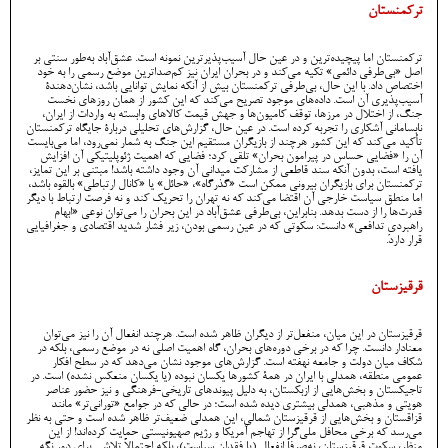
ترکمنستان
ترکمنستان اما پیچیده‌ترین و در عین حال آسیب‌پذیرترین نمونه است. عشق‌آباد به‌طور سنتی بر
اصل «بی‌طرفی دائمی» تکیه می‌کند و در بحران ایران نیز کم‌صداترین موضع رسمی را به خود
اختصاص داد. با این حال، بی‌طرفی ترکمنستان بیش از آنکه نمایش توانایی باشد، نشان‌دهندۀ
آسیب‌پذیری آن است. داده‌های موجود تصریح می‌کند که این کشور از همان روزهای نخست
جنگ، از اختلال در مرزها، توقف کامیون‌ها و جهش قیمت کالاهای وابسته به واردات از ایران،
نابسامانی آشکاری را تجربه کرده است. در عین حال، گزارش‌های تحلیلی دربارۀ جایگاه ترکمنستان
تأکید می‌کند که این کشور هرچند از بازیگران مستقیم این جنگ به شمار نمی‌رود، اما می‌بایست
آن را «فضایی حساس در پیرامون بحران» تلقی کرد؛ فضایی که اهمیت ژئوپلیتیکی آن افزایش
یافته است، بدون آنکه سند قاطعی از مشارکت میدانی آن وجود داشته باشد! مبتنی بر این تمایز،
ترکمنستان برای بازیگران بیرونی ممکن است «گذرگاه»، «حائل» یا «کانال ارتباطی» بالقوه باشد،
اما منطق سیاست خارجی آن اقتضا می‌کند که نه تهران را تحریک کند و نه فرصت ارتباط با دیگر
قدرت‌ها را از دست بدهد. بنابراین، بی‌طرفی عشق‌آباد در این بحران را می‌توان نوعی «ابهام
راهبردیِ تدافعی» دانست: سکوتی که در عین رسمی بودن، زیر فشار شدید اقتصادی و جغرافیایی
قرار دارد.
قرقیزستان
قرقیزستان در این میان، منفعل‌تر از دیگران ظاهر شده است. هرچند انفعال آن را نیز می‌توان
معنادار دانست. چرا که در برخی دوره‌های بحران، گاه اهمیت اصلی نه در موضع رسمی، بلکه در
شکاف میان دولت و جامعه نهفته است. گزارش‌های موجود نشان می‌دهد که در سطح افکار
عمومی منطقه، همدلی با ایران در همۀ کشورها یکسان نبوده (یا یکسان منعکس نشده) است. در
تاجیکستان و بخش‌هایی از ازبکستان، به دلیل پیوندهای تاریخی-فرهنگی و نیز حضور عناصر
هویتی و مذهبی، همدلی بیشتری دیده شده است؛ در حالی که در جوامع «تورانی‌تر» مانند
قزاقستان و بخش‌هایی از قرقیزستان شمالی، این همدلی ضعیف‌تر ظاهر شده است و حتی به نظر
می‌رسد که برخی محافل ملی‌گرا از تهاجم آمریکا و رژیم صهیونیستی حمایت کرده‌اند! از این
منظر، سکوت قرقیزستان، نه‌صرفاً انفعال (یا فقدان سیاست)، بلکه احتمالاً تلاشی برای دور نگه