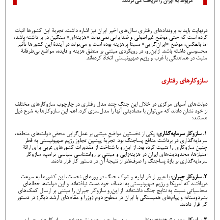
مربوط به ایران را دریافت می‌کردند.
درنهایت باید به بروندادهای رفتاری سال‌های اخیر ایران نیز اشاره داشت. تجربۀ این کشورها اثبات
کرده است که حتی موضع غیراصولی و ضدایرانی نمی‌تواند «هزینه‌ای» سنگین در بر داشته باشد،
اما بالعکس، موضع «ایران‌گرایی» نسبتاً پرهزینه بوده است و می‌تواند در آیندۀ این کشورها تأثیر
محسوسی داشته باشد. ازاین‌رو، در رویکردی مبتنی بر منطق هزینه و فایده، مواضع بی‌طرفانۀ
مثبت در هماهنگی با غرب و رژیم صهیونیستی اتخاذ کرده‌اند.
سازوکار‌های رفتاری
دولت‌های آسیای مرکزی در خلال این جنگ چند مدل رفتاری در چارچوب سازوکار‌های مختلف
از خود نشان دادند که می‌توان با مصادیقی آنها را مدل‌سازی کرد. اهم این سازوکار‌ها به شرح ذیل
هستند:
1. سازوکار سرمایه‌گذاری:
یکی از نخستین مواضعِ مبتنی بر عمل‌گرایی محضِ دولت‌های منطقه،
سرمایه‌گذاری در برداشت منافع پساجنگ بود. تجربۀ پیشین تجاوز رژیم صهیونیستی به قطر
چنین سازوکاری را تثبیت کرده بود. از این‌رو با شناخت از مقدورات کشورهای عربی برای ارائۀ
امتیازها، محدودیت‌های ایران در هزینه‌زایی و مبتنی بر روانشناسی سیاسی ترامپ، سازوکار
سرمایه‌گذاری بر بازۀ پساجنگ را صرف‌نظر از نتیجۀ آن در دستور کار قرار دادند.
2.
سازوکار جبران:
با عبور از فاز اولیه و شوک جنگ در روزهای نخست، این کشورها به سرعت
دریافتند که آمریکا و رژیم صهیونیستی به اهداف خود دست نیافته‌اند و این دولت‌ها خطاهای
محاسباتی نسبت به نتایج جنگ داشته‌اند. از این‌رو سازوکار جبران را مبتنی بر ارسال کمک‌های
بشردوستانه و پیام‌های همبستگی با ایران در سطوح دوم (وزرا و مقام‌های ارشد دیگر) در دستور
کار قرار دادند.