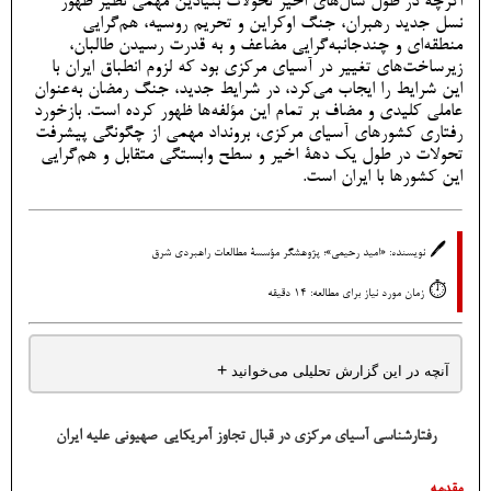
اگرچه در طول سال‌های اخیر تحولات بنیادین مهمی نظیر ظهور
نسل جدید رهبران، جنگ اوکراین و تحریم روسیه، هم‌گرایی
منطقه‌ای و چندجانبه‌گرایی مضاعف و به قدرت رسیدن طالبان،
زیرساخت‌های تغییر در آسیای مرکزی بود که لزوم انطباق ایران با
این شرایط را ایجاب می‌کرد، در شرایط جدید، جنگ رمضان به‌عنوان
عاملی کلیدی و مضاف بر تمام این مؤلفه‌ها ظهور کرده است. بازخورد
رفتاری کشورهای آسیای مرکزی، برونداد مهمی از چگونگی پیشرفت
تحولات در طول یک دهۀ اخیر و سطح وابستگی متقابل و هم‌گرایی
این کشورها با ایران است.
🖊️
نویسنده: «امید رحیمی»؛ پژوهشگر مؤسسۀ مطالعات راهبردی شرق
⏱️
زمان مورد نیاز برای مطالعه: 14 دقیقه
+
آنچه در این گزارش تحلیلی می‌خوانید
رفتارشناسی آسیای مرکزی در قبال تجاوز آمریکایی-صهیونی علیه ایران
مقدمه