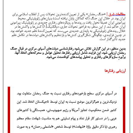
مطالعات شرق
|
«جنگ رمضان» یکی از تعیین‌کننده‌ترین تحولات پس از انقلاب اسلامی برای
ایران بود. در خلال این جنگ (که کماکان پایان نیافته است) بنیان‌های ژئوپلیتیکی محیط
پیرامونی ایران عمیقاً تحول یافت و روندها و رویکردهای رفتاری جدیدی بر ژئوپلیتیک پیرامونی
ایران حاکم شد. از این منظر، به فراخور تحولات جاری، دیالکتیک[1] کنش‌ها و واکنش‌ها در
خلال روندهای ژئوپلیتیکی به پایداری جدیدی می‌رسند که تعیین‌کنندۀ نظم جدید خواهد بود.
در چنین فرایندی، چگونگی شکل‌گیری کنش‌ها و بازتنظیم واکنش‌های دولت‌ها در تکامل نظم
جدید تأثیرگذار است.
بدین منظور، در این گزارش تلاش می‌شود رفتارشناسی دولت‌های آسیای مرکزی در قبال جنگ
رمضان ارزیابی شود. این فرایند شامل ارزیابی رفتارها، تحلیل عوامل و محرکه‌های اتخاذ آنها،
برآوردِ سازوکار‌های رفتاری و تحلیل پیامدهای کوتاه‌مدت می‌شود.
ارزیابی رفتارها
در آسیای مرکزی سطح بازخوردهای رفتاری نسبت به جنگ رمضان متفاوت بود.
نزدیک‌ترین و هم‌گراترین موضع نسبت به ایران توسط تاجیکستان اتخاذ شد. این
کشور ضمن محکومیت تجاوز آمریکا و رژیم صهیونیستی، همبستگی با کشورهای
عربی را در دستور کار قرار نداد و پیام تسلیتی هم به مناسبت شهادت مقام معظم
رهبری (با ذکر دقیق واژۀ «شهادت») توسط شخص «امامعلی رحمان» و به صورت