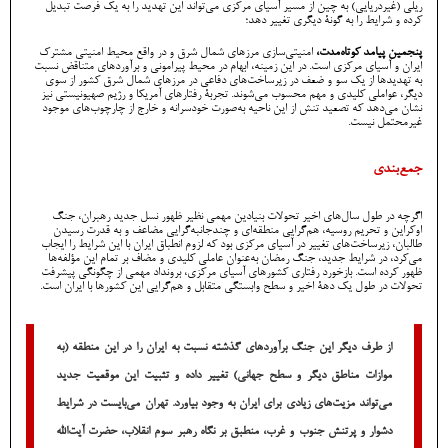
ریلی (غیردریایی) به چین از مسیر آسیای مرکزی می‌تواند این تهدید را به یک فرصت تبدیل
کرده و شرایط را به گونۀ دیگری تغییر دهد؛
پنجمین پیامد کوتاه‌مدت،
امنیتی‌سازی مرزهای شمال شرق و در واقع محیط امنیتی مشترک
ایران و آسیای مرکزی است. در این زمینه، ابهام در محیط پیرامونی و برآوردهای متناقض نسبت
به تهدیدها از یک سو و ضعف در زیرساخت‌های دفاعی در مرزهای شمال شرق کشور از سوی
دیگر، عواملی کلیدی و مهم محسوب می‌شوند. تجربۀ رفتارهای آمریکا و رژیم صهیونیستی نیز
نشان می‌دهد که تصعید تنش از این ناحیه به‌صورت خودسرانه و خارج از چارچوب‌های موجود
غیرمحتمل نیست.
جمع‌بندی
اگرچه در طول سال‌های اخیر تحولات بنیادین مهمی نظیر ظهور نسل جدید رهبران، جنگ
اوکراین و تحریم روسیه، هم‌گرایی منطقه‌ای و چندجانبه‌گرایی مضاعف و به قدرت رسیدن
طالبان، زیرساخت‌های تغییر در آسیای مرکزی بود که لزوم انطباق ایران با این شرایط را ایجاب
می‌کرد، در شرایط جدید، جنگ رمضان به‌عنوان عاملی کلیدی و مضاف بر تمام این مؤلفه‌ها
ظهور کرده است. بازخورد رفتاری کشورهای آسیای مرکزی، برونداد مهمی از چگونگی پیشرفت
تحولات در طول یک دهۀ اخیر و سطح وابستگی متقابل و هم‌گرایی این کشورها با ایران است.
از طرف دیگر این جنگ برآوردهای گذشته نسبت به ایران را در این منطقه (به
موازات مناطق دیگر و سطح جهانی) تغییر داده و تثبیت این موقعیت جدید
می‌تواند مزیت‌های زیادی برای ایران به وجود بیاورد. تهران می‌بایست در شرایط
دشوار و پرتنش جنوب و غرب، منطبق بر نگاه رهبر سوم انقلاب، حضرت‌ آیت‌الله