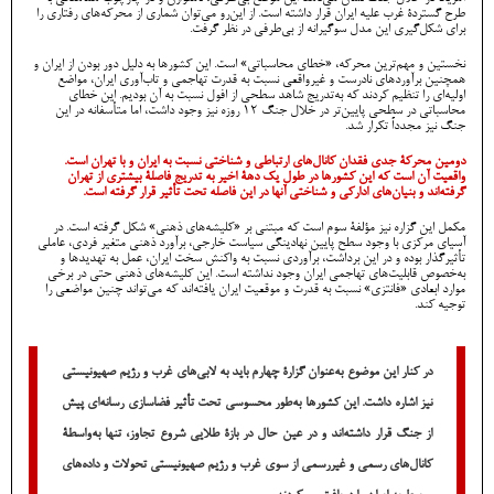
طرح گستردۀ غرب علیه ایران قرار داشته است. از این‌رو می‌توان شماری از محرکه‌های رفتاری را
برای شکل‌گیری این مدل سوگیرانه از بی‌طرفی در نظر گرفت.
نخستین و مهم‌ترین محرکه، «خطای محاسباتی» است. این کشورها به دلیل دور بودن از ایران و
همچنین برآوردهای نادرست و غیرواقعی نسبت به قدرت تهاجمی و تاب‌آوری ایران، مواضع
اولیه‌ای را تنظیم کردند که به‌تدریج شاهد سطحی از افول نسبت به آن بودیم. این خطای
محاسباتی در سطحی پایین‌تر در خلال جنگ 12 روزه نیز وجود داشت، اما متأسفانه در این
جنگ نیز مجدداً تکرار شد.
دومین محرکۀ جدی فقدان کانال‌های ارتباطی و شناختی نسبت به ایران و با تهران است.
واقعیت آن است که این کشورها در طول یک دهۀ اخیر به تدریج فاصلۀ بیشتری از تهران
گرفته‌اند و بنیان‌های ادارکی و شناختی آنها در این فاصله تحت تأثیر قرار گرفته است.
مکمل این گزاره نیز مؤلفۀ سوم است که مبتنی بر «کلیشه‌های ذهنی» شکل گرفته است. در
آسیای مرکزی با وجود سطح پایین نهادینگی سیاست خارجی، برآورد ذهنی متغیر فردی، عاملی
تأثیرگذار بوده و در این برداشت، برآوردی نسبت به واکنش سخت ایران، عمل به تهدیدها و
به‌خصوص قابلیت‌های تهاجمی ایران وجود نداشته است. این کلیشه‌های ذهنی حتی در برخی
موارد ابعادی «فانتزی» نسبت به قدرت و موقعیت ایران یافته‌اند که می‌تواند چنین مواضعی را
توجیه کند.
در کنار این موضوع به‌عنوان گزارۀ چهارم باید به لابی‌های غرب و رژیم صهیونیستی
نیز اشاره داشت. این کشورها به‌طور محسوسی تحت تأثیر فضاسازی رسانه‌ای پیش
از جنگ قرار داشته‌اند و در عین حال در بازۀ طلایی شروع تجاوز، تنها به‌واسطۀ
کانال‌های رسمی و غیررسمی از سوی غرب و رژیم صهیونیستی تحولات و داده‌های