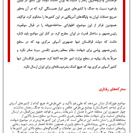
قزاقستان واگرایانه‌ترین رفتار را نسبت به ایران داشت. دولت این کشور در اولین
بازخورد نسبت به جنگ با کشورهای عربی ابراز همبستگی کرد که در آن به‌طور
صریح حملات ایران به پایگاه‌های آمریکایی در این کشورها را محکوم کرد. توکایف
همچنین فراتر از این موضوع، اظهاراتی مداخله‌جویانه را در قبال موقعیت
رئیس‌جمهور و ساختار قدرت در ایران مطرح کرد. در کنار این مواضع باید اشاره
داشت که دولت قزاقستان تنها جمهوری آسیای مرکزی بود که در سطح
رئیس‌جمهور پیامی برای شهادت مقام معظم رهبری (قدس سره) صادر نکرد و
صرفاً به یک بیانیه در سطح وزارت امور خارجه اکتفا کرد. همچنین قزاقستان تنها
کشور آسیای مرکزی بود که هیچ کمک بشردوستانه‌ای برای ایران ارسال نکرد.
محرکه‌های رفتاری
مواضع فوق‌الذکر نشان می‌دهد که علی‌رغم تأکید بر «بی‌طرفی»، هیچ کدام از کشورهای آسیای
مرکزی (به‌جز تاجیکستان) موضع بی‌طرفی خالص و متوازنی نسبت به جنگ رمضان نداشتند.
چهار جمهوری این منطقه حتی با عدول از تشریفات رسمی و قواعد حقوق بین‌الملل، در ارسال
پیام‌های تسلیت برای شهادت مقام معظم رهبری (قدس سره) نیز سطح بسیار بالایی از
محافظه‌کاری را نشان دادند. این درحالی است که رهبران این کشورها پیش‌تر در موضوع شهادت
آیت‌الله رئیسی و حتی رویدادهایی با سطح پایین‌تر همچون حادثۀ انفجار در بندر شهید رجایی
پیام‌های تسلیت صادر می‌کردند. در عمل نیز تعاملات و گفت‌و‌گوهای سطح بالای این کشورها با
آمریکا در خلال جنگ نشان می‌دهد این موضع بی‌طرفی، نامتوازن و در چارچوب هماهنگی با