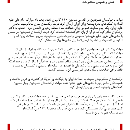
علنی و عمومی منتشر شد.
دولت تاجیکستان همچنین در اقدامی نمادین 110 کامیون (عدد ابجد نام مبارک امام علی علیه
السلام) کمک‌های بشردوستانه برای ایران ارسال کرد. دولت ازبکستان بدون محکومیت تجاوز
علیه ایران، یک پیام تسلیت عمومی برای شهادت مقام معظم رهبری (قدس سره) خطاب به دکتر
پزشکیان صادر کرد که در آن از واژۀ «درگذشت» استفاده کرد. دولت ازبکستان همچنین در تماس
با کشورهای عربی نظیر عربستان سعودی و امارات بدون محکومیت صریح حملات ایران اما با
تأکید بر «حمایت از تمامیت ارضی»، با این کشورها ابراز همبستگی کرد.
دولت ازبکستان نیز محموله‌ای شامل چند کامیون کمک‌های بشردوستانه به ایران ارسال کرد.
دولت ترکمنستان در بی‌طرفی سطح‌ بالاتری را اتخاذ کرد. این کشور بدون انتشار هیچ بیانیۀ
محکومیت تجاوز، صرفاً یک پیام تسلیت «غیرعلنی» توسط «قربانقلی بردی‌محمداف»، رهبر ملی
و رئیس مجلس مصلحت خلق برای شهادت مقام معظم رهبری به ایران ارسال کرد. با وجود اینکه
این پیام به صورت رسمی ارسال شد ولی بازخوردی در رسانه‌های رسمی ترکمنستان نداشت و
فقط برخی صفحات و سایت‌های غیررسمی آن را منتشر کردند.
ترکمنستان محکومیتی نسبت به حملات ایران به پایگاه‌های آمریکا در کشورهای عربی نداشت و
همبستگی خاصی نیز با کشورهای عربی نشان نداد. دولت ترکمنستان همچنین چهار کامیون
کمک‌های بشردوستانه برای ایران ارسال کرد.
قرقیزستان سطح پایین‌تری از بی‌طرفی و موضعی خنثی را نشان داد. دولت قرقیزستان واکنش
خاصی نسبت به شروع جنگ نداشت و پیام تسلیت نیز اگرچه توسط «سادیر جباراف» صادر شد،
اما انتشار عمومی نداشت و صرفاً به سفارت ایران تحویل داده شد. دولت این کشور با برخی
کشورهای عربی ابراز همبستگی کرد و در عین حال یک محمولۀ 129 تنی کمک‌های
بشردوستانه هم به ایران فرستاد.