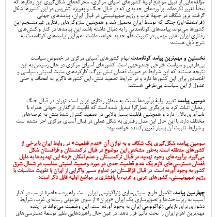
مؤلفه‌هایی از قبیل مواضع اولیۀ کشورهای آسیای مرکزی، محرکه‌های شکل‌گیری این رفتارها که
بعضاً تغییر نکرده‌اند، برآوردهای جدیدی که در قبال جنگ و به‌ویژه آتش‌بس در این کشورها شکل‌
گرفت، بروز شکاف در جبهۀ غرب و رژیم صهیونیستی در قبال ایران، پیامدهای جهانی
(فرامنطقه‌ای) جنگ که توسط ایران تحمیل شد و همچنین سازوکار‌های رفتاری غیرمنسجم این
کشورها می‌تواند پیامدهای کوتاه‌مدتی را به دنبال داشته باشد. این پیامدها در کنار واکنش‌های
رفتاری ایران نقش مهمی در تثبیت نظم جدید خواهد داشت. اهم این پیامدهای کوتاه‌مدت به
شرح ذیل هستند:
نخستین و مهم‌ترین پیامد کوتاه‌مدت
ابهام کشورهای آسیای مرکزی در خصوص سیاست
بی‌طرفی و سیاست خارجی چندوجهی است. کشورهای آسیای مرکزی در حال رسیدن به این
نتیجه هستند که این شرایط در صورت فقدان تنش بزرگ، کارکردهای مثبت امنیتی، سیاسی و
اقتصادی برای این کشورها دارد و در شرایط تصعید تنش، این کشورها ناگزیر به انعطاف و حتی
عدول از این سیاست بی‌طرفی هستند؛
دومین پیامد،
تغییر اولیۀ برآوردها نسبت به منطق رفتاری ایران است. تهران در قبال جنگ
رمضان اثبات کرد به بازیگری عمل‌گرا تبدیل شده است که قابلیت اثرگذاری جهانی همراه با
تاب‌آوری بالا را دارد و همچنین قابلیت بسیار بالایی در تصعید کنترل شدۀ تنش به عرصه‌های
مختلف دارد. با این حال این مدل رفتاری به شکل عملی در قبال آسیای مرکزی اجرا نشده است
و شرایط تثبیت آن بسیار تعیین‌کننده خواهد بود؛
سومین پیامد، شکل‌گیری یک شکاف و به توازن آن «عدم قطعیت» در روابط ایران با برخی از
کشورهای منطقه است. به‌طور مشخص این موضوع در قبال ترکمنستان و قزاقستان شکل
می‌گیرد. برآوردهای وجود تهدید در قبال ترکمنستان و عدم امکان «رد» این تهدیدها به دلیل
فقدان دسترسی‌های لازم یک عدم قطعیت جدی در مورد وضعیت امنیتی مناسب در شمال شرق
کشور به وجود آورده است. در قبال قزاقستان نیز تداوم مسیر واگرایی از ایران با تقویت مناسبات با
رژیم صهیونیستی، کشورهای عربی و غرب، با پافشاری بر مواضع اولیه قابل ذکر است؛
چهارمین پیامد،
تکمیل طرح امنیتی‌سازی ژئواکونومی ایران است. راهبرد محاصرۀ ترامپ در کنار
آسیب به زیرساخت‌ها و تصویرسازی یک ایران «ویران» از سوی هژمونی رسانه‌ای غرب، شرایط
دشواری برای بازیابی ژئواکونومی ایران به وجود آورده است. این وضعیت می‌تواند در آینده
مهم‌ترین اهرم ایران را تحت تأثیر قرار دهد. در عین حال راهبردهایی نظیر توسعۀ دسترسی‌های