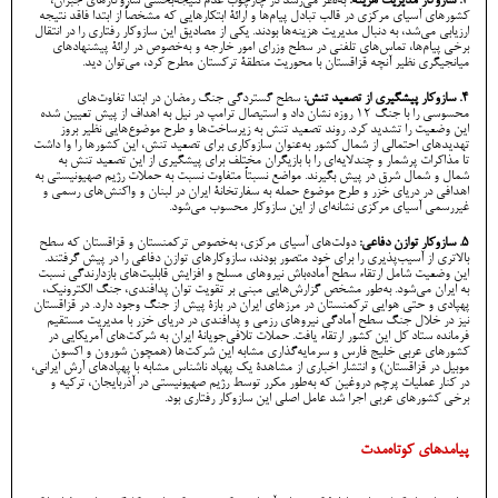
3.
سازوکار مدیریت هزینه:
به‌نظر می‌رسد در چارچوب عدم نتیجه‌بخشی سازوکار‌های جبران،
کشورهای آسیای مرکزی در قالب تبادل پیام‌ها و ارائۀ ابتکارهایی که مشخصاً از ابتدا فاقد نتیجه
ارزیابی می‌شد، به دنبال مدیریت هزینه‌ها بودند. یکی از مصادیق این سازوکار رفتاری را در انتقال
برخی پیام‌ها، تماس‌های تلفنی در سطح وزرای امور خارجه و به‌خصوص در ارائۀ پیشنهادهای
میانجیگری نظیر آنچه قزاقستان با محوریت منطقۀ ترکستان مطرح کرد، می‌توان دید.
4.
سازوکار پیشگیری از تصعید تنش:
سطح گستردگی جنگ رمضان در ابتدا تفاوت‌های
محسوسی را با جنگ 12 روزه نشان داد و استیصال ترامپ در نیل به اهداف از پیش تعیین شده
این وضعیت را تشدید کرد. روند تصعید تنش به زیرساخت‌ها و طرح موضوع‌هایی نظیر بروز
تهدیدهای احتمالی از شمال کشور به‌عنوان سازوکاری برای تصعید تنش، این کشورها را وا داشت
تا مذاکرات پرشمار و چندلایه‌ای را با بازیگران مختلف برای پیشگیری از این تصعید تنش به
شمال و شمال شرق در پیش بگیرند. مواضع نسبتاً متفاوت نسبت به حملات رژیم صهیونیستی به
اهدافی در دریای خزر و طرح موضوع حمله به سفارتخانۀ ایران در لبنان و واکنش‌های رسمی و
غیررسمی آسیای مرکزی نشانه‌ای از این سازوکار محسوب می‌شود.
5. سازوکار توازن دفاعی:
دولت‌های آسیای مرکزی، به‌خصوص ترکمنستان و قزاقستان که سطح
بالاتری از آسیب‌پذیری را برای خود متصور بودند، سازوکار‌های توازن دفاعی را در پیش گرفتند.
این وضعیت شامل ارتقاء سطح آماده‌باش نیروهای مسلح و افزایش قابلیت‌های بازدارندگی نسبت
به ایران می‌شود. به‌طور مشخص گزارش‌هایی مبنی بر تقویت توان پدافندی، جنگ الکترونیک،
پهپادی و حتی هوایی ترکمنستان در مرزهای ایران در بازۀ پیش از جنگ وجود دارد. در قزاقستان
نیز در خلال جنگ سطح آمادگی نیروهای رزمی و پدافندی در دریای خزر با مدیریت مستقیم
فرمانده ستاد کل این کشور ارتقاء یافت. حملات تلافی‌جویانۀ ایران به شرکت‌های آمریکایی در
کشورهای عربی خلیج فارس و سرمایه‌گذاری مشابه این شرکت‌ها (همچون شورون و اکسون‌
موبیل در قزاقستان) و انتشار اخباری از مشاهدۀ یک پهپاد ناشناس مشابه با پهپادهای آرش ایرانی،
در کنار عملیات پرچم دروغین که به‌طور مکرر توسط رژیم صهیونیستی در آذربایجان، ترکیه و
برخی کشورهای عربی اجرا شد عامل اصلی این سازوکار رفتاری بود.
پیامدهای کوتاه‌مدت