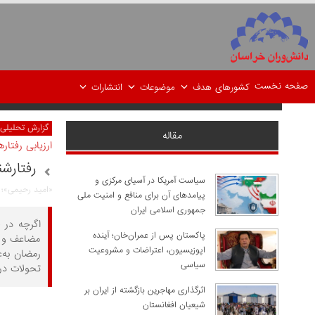
صفحه نخست
کشورهای هدف
موضوعات
انتشارات
گزارش تحلیلی
مقاله
ارزیابی رفتا
رفتارشن
سیاست آمریکا در آسیای مرکزی و
«امید رحیمی»؛
پیامدهای آن برای منافع و امنیت ملی
جمهوری اسلامی ایران
اگرچه در 
پاکستان پس از عمران‌خان؛ آینده
مضاعف و ب
اپوزیسیون، اعتراضات و مشروعیت
رمضان به‌
سیاسی
تحولات در
اثرگذاری مهاجرین بازگشته از ایران بر
شیعیان افغانستان