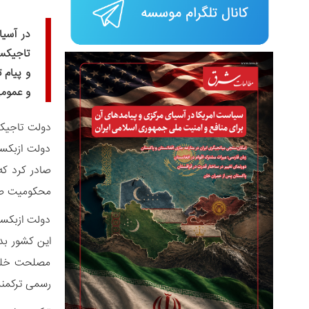
در آسی
تاجیکست
و پیام
و عموم
دولت ازبکس
صادر کرد که
محکومیت صری
دولت ازبکست
این کشور بد
مصلحت خلق ب
رسمی ترکمنس