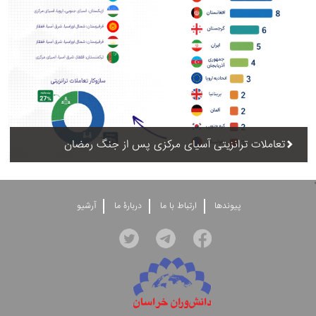
تعاملات ترانزیتی آسیای مرکزی پس از جنگ رمضان
'
پيوندها
ارتباط با ما
دربارۀ ما
آرشيو