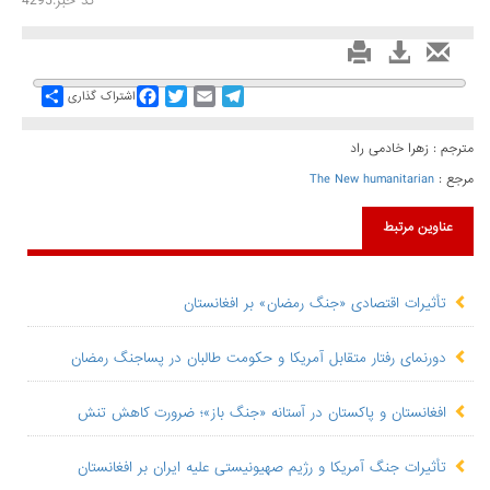
کد خبر:4295
Share
Facebook
Twitter
Email
Telegram
اشتراک گذاری
مترجم : زهرا خادمی راد
مرجع :
The New humanitarian
عناوین مرتبط
تأثیرات اقتصادی «جنگ رمضان» بر افغانستان
دورنمای رفتار متقابل آمریکا و حکومت طالبان در پساجنگ رمضان
افغانستان و پاکستان در آستانه «جنگ باز»؛ ضرورت کاهش تنش
تأثیرات جنگ آمریکا و رژیم صهیونیستی علیه ایران بر افغانستان