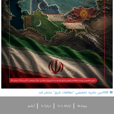
🟥 530مین نشریه تخصصی "مطالعات شرق" منتشر شد.
'
پيوندها
ارتباط با ما
دربارۀ ما
آرشيو