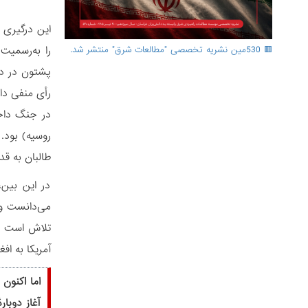
را به‌رسمیت
🟥 530مین نشریه تخصصی "مطالعات شرق" منتشر شد.
رأی منفی دا
طالبان به ق
در این بین،
می‌دانست و ا
آمریکا به اف
اما اکنون
آغاز دوبا