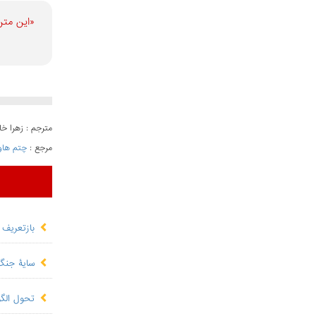
«این متن
مترجم : زهرا خا
مرجع :
چتم ها
بازتعریف 
سایۀ جنگ
تحول الگو