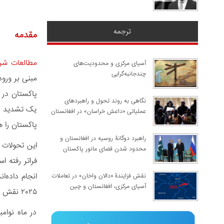
ترجمه
مقدمه
مطالعات شر
آسیای مرکزی و محدودیت‌های
چندجانبه‌گرایی
مبنی بر ورو
نگاهی به روند تحول و راهبردهای
یک تشدید تن
عملیاتی «داعش خراسان» در افغانستان
پاکستان را ه
راهبرد دوگانۀ روسیه در افغانستان و
این تحولات 
محدود شدن فضای مانور پاکستان
فراتر رفته ا
نقش فزایندۀ «دالان واخان» در تعاملات
آسیای مرکزی، افغانستان و چین
۲۰۲۵ نقش داشته‌اند. اما طالبان این اتهام‌ها را رد می‌کند.
در ماه نوامب