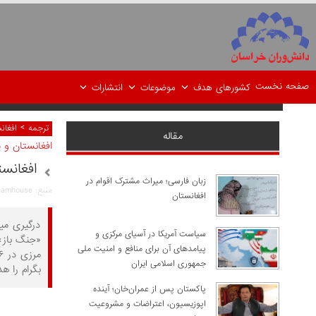
صفحه نخست
کشورهای هدف
موضوعات
انتشارات
>
ترجمه
افغان
مقاله
افغانستان و 
افغانس
زبان فارسی؛ میراث مشترک اقوام در
منبع: chathamhouse
افغانستان
درگیری میا
سیاست آمریکا در آسیای مرکزی و
«جنگ باز»
پیامدهای آن برای منافع و امنیت ملی
جمهوری اسلامی ایران
بگرام را ه
پاکستان پس از عمران‌خان؛ آینده
اپوزیسیون، اعتراضات و مشروعیت