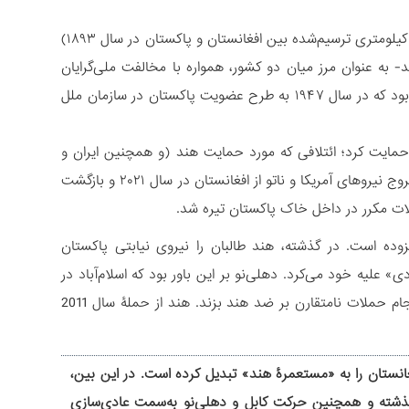
این درگیری ریشه‌های تاریخی عمیقی دارد. دولت افغانستان، «خط دیورند» (مرز ۲۶۰۰ کیلومتری ترسیم‌شده بین افغانستان و پاکستان در سال ۱۸۹۳)
 به عنوان مرز میان دو کشور، همواره با مخالفت ملی‌گرایان
پشتون در داخل افغانستان مواجه بوده است. به همین دلیل، افغانستان تنها کشوری بود که در سال ۱۹۴۷ به طرح عضویت پاکستان در سازمان ملل
ر برابر «ائتلاف شمال» حمایت کرد؛ ائتلافی که مورد حمایت هند (و همچنین ایران و
روسیه) بود. اسلام‌آباد از دیرباز روابط نزدیکی با طالبان داشته است و در ابتدا از روند خروج نیروهای آمریکا و ناتو از افغانستان در سال ۲۰۲۱ و بازگشت
لات مکرر در داخل خاک پاکستان تیره شد.
وده است. در گذشته، هند طالبان را نیروی نیابتی پاکستان
» علیه خود می‌کرد. دهلی‌نو بر این باور بود که اسلام‌آباد در
تلاش است تا با استفاده از روابط خود با طالبان و سایر گروه‌های افراطی، دست به انجام حملات نامتقارن بر ضد هند بزند. هند از حملۀ سال 2011
نستان را به «مستعمرۀ هند» تبدیل کرده است. در این بین،
ل گذشته و همچنین حرکت کابل و دهلی‌نو به‌سمت عادی‌سازی