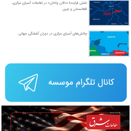
نقش فزایندۀ «دالان واخان» در تعاملات آسیای مرکزی،
افغانستان و چین
چالش‌های آسیای مرکزی در دوران آشفتگی جهانی