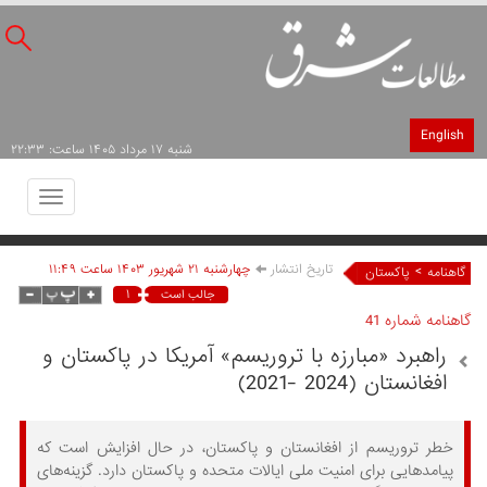
English
شنبه ۱۷ مرداد ۱۴۰۵ ساعت: ۲۲:۳۳
Toggle
avigation
تاریخ انتشار
چهارشنبه ۲۱ شهريور ۱۴۰۳ ساعت ۱۱:۴۹
>
گاهنامه
پاکستان
۱
جالب است
گاهنامه شماره 41
راهبرد «مبارزه با تروریسم» آمریکا در پاکستان و
افغانستان (2024 -2021)
خطر تروریسم از افغانستان و پاکستان، در حال افزایش است که
پیامدهایی برای امنیت ملی ایالات‏ متحده و پاکستان دارد. گزینه‌های