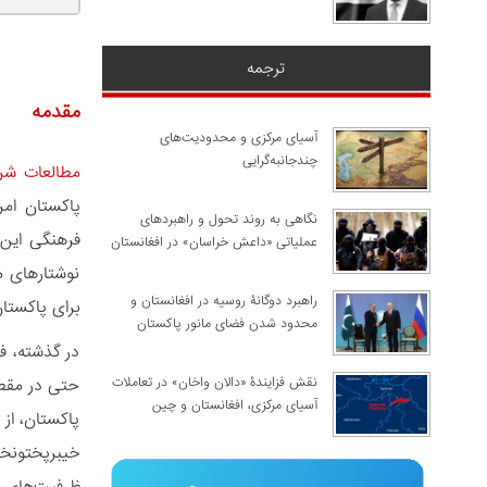
ترجمه
مقدمه
آسیای مرکزی و محدودیت‌های
چندجانبه‌گرایی
مطالعات شر
پاکستان امر
نگاهی به روند تحول و راهبردهای
فرهنگی این 
عملیاتی «داعش خراسان» در افغانستان
نوشتارهای م
راهبرد دوگانۀ روسیه در افغانستان و
برای پاکست
محدود شدن فضای مانور پاکستان
در گذشته، فا
نقش فزایندۀ «دالان واخان» در تعاملات
حتی در مقطع 
آسیای مرکزی، افغانستان و چین
پاکستان، از
خیبرپختونخو