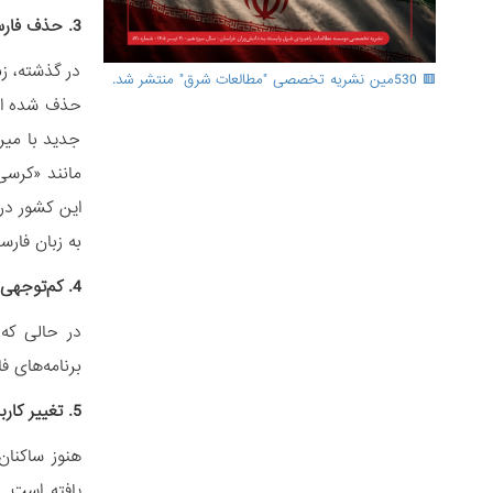
3. حذف فارسی از نظام آموزشی
در گذشته، ز
🟥 530مین نشریه تخصصی "مطالعات شرق" منتشر شد.
جدید با میر
این کشور در 
به زبان فارس
4. کم‌توجهی به شبکه‌های فارسی‌زبان
در حالی که 
برنامه‌های ف
5. تغییر کاربردهای اجتماعی فارسی
هنوز ساکنان
یافته است. 