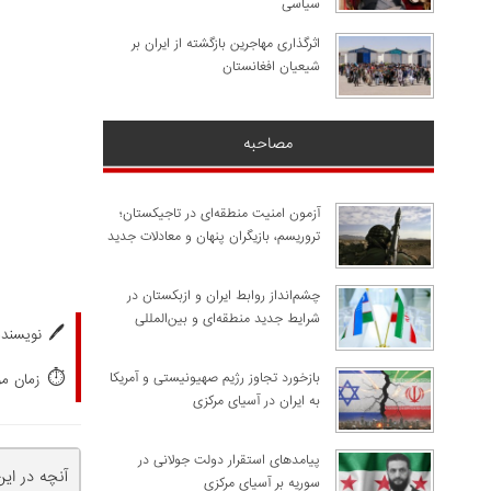
سیاسی
اثرگذاری مهاجرین بازگشته از ایران بر
شیعیان افغانستان
مصاحبه
آزمون امنیت منطقه‌ای در تاجیکستان؛
تروریسم، بازیگران پنهان و معادلات جدید
چشم‌انداز روابط ایران و ازبکستان در
شرایط جدید منطقه‌ای و بین‌المللی
🖊️
نویسنده
⏱️
​بازخورد تجاوز رژیم صهیونیستی و آمریکا
زمان مورد
به ایران در آسیای مرکزی
پیامدهای استقرار دولت جولانی در
آنچه در ای
سوریه بر آسیای مرکزی