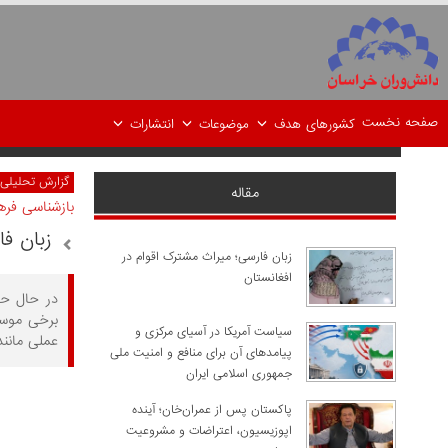
صفحه نخست
کشورهای هدف
موضوعات
انتشارات
گزارش تحلیلی
مقاله
بازشناسی فر
زبان ف
زبان فارسی؛ میراث مشترک اقوام در
افغانستان
در حال حا
برخی موسسا
سیاست آمریکا در آسیای مرکزی و
عملی مانند
پیامدهای آن برای منافع و امنیت ملی
جمهوری اسلامی ایران
پاکستان پس از عمران‌خان؛ آینده
اپوزیسیون، اعتراضات و مشروعیت