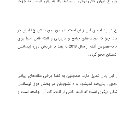
 ج.ا.ایران حتی برخی از بی­رغبتی­‌ها به زبان فارسی به جهت
ع در راه احیای این زبان است. در این بین نقش ج.ا.ایران در
ا که برنامه­‌های جامع و کاربردی و البته قابل اجرا برای
کمرنگ شدن زبان فارسی در دانشگاه­‌های پاکستان در حد لازم جدی گرفته نشده است. به‌خصوص آنکه از سال 2018 به بعد با افزایش دورۀ لیسانس
اکستان محو گردد.
این زبان تمایل دارد. همچنین به گفتۀ برخی مقام‌های ایرانی
شجویی پذیرفته نمی­شود و دانشجویان در بخش فوق لیسانس
شکل دیگری است که البته ناشی از اقتضائات آن جامعه است و