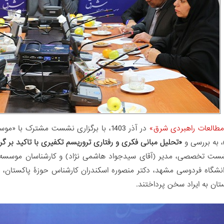
مطالعات راهبردی شرق»
در آذر 1403، با برگزاری نشست مشترک ب
 به بررسی و
«تحلیل مبانی فکری و رفتاری تروریسم تکفیری
با تاکید بر 
ست تخصصی، مدیر (آقای سیدجواد هاشمی نژاد) و کارشناسان موسسه مط
شگاه فردوسی مشهد، دکتر منصوره اسکندران کارشناس حوزۀ پاکستان، د
تان به ایراد سخن پرداختند.