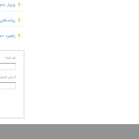
وبینار تخصصی "
پیامدهای 
راهبرد «مبا
نام شما
آدرس ايميل
'