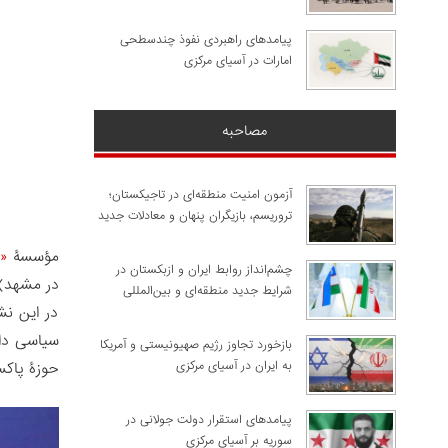
پیامدهای راهبردی نفوذ چندسطحی
امارات در آسیای مرکزی
مصاحبه
آزمون امنیت منطقه‌ای در تاجیکستان؛
تروریسم، بازیگران پنهان و معادلات جدید
مؤسسۀ
«
چشم‌انداز روابط ایران و ازبکستان در
در مشهد)،
شرایط جدید منطقه‌ای و بین‌المللی
در این نش
سیاسی دان
​بازخورد تجاوز رژیم صهیونیستی و آمریکا
به ایران در آسیای مرکزی
حوزۀ پاکس
پیامدهای استقرار دولت جولانی در
سوریه بر آسیای مرکزی