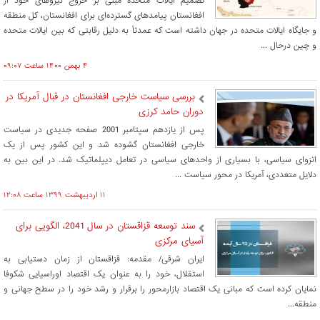
تصمیم ایالات متحده مبنی بر خروج نیروهای خود از
افغانستان پیامدهای گسترده‌ای برای افغانستان، کل ‏منطقه
و جایگاه ایالات متحده در جهان داشته است که عمدتاً به دلیل رقابتی که بین ایالات متحده
و چین ‏درحال ...
۴ بهمن ۱۴۰۰ ساعت ۰۹:۰۷
بررسی سیاست خارجی افغانستان در قبال آمریکا در
دوران حامد کرزی
پس از یازدهم سپتامبر 2001 صفحه جدیدی در سیاست
خارجی افغانستان گشوده شد و این کشور پس از یک
انزوای سیاسی، با بسیاری از واحدهای سیاسی در تعامل دیپلماتیک شد. در این بین به
دلایل متعددی، آمریکا در محور سیاست ...
۱۱ ارديبهشت ۱۳۹۹ ساعت ۱۲:۰۸
سند توسعه قزاقستان در سال 2041، الگویی برای
آسیای مرکزی
ایران شرقی/ مقدمه: قزاقستان از زمان دستیابی به
استقلال، خود را به عنوان یک اقتصاد اوراسیایی شکوفا
نمایان کرده است که ‏مبانی یک اقتصاد بازارمحور را برقرار و رشد خود را در سطح جهانی و
منطقه‌...