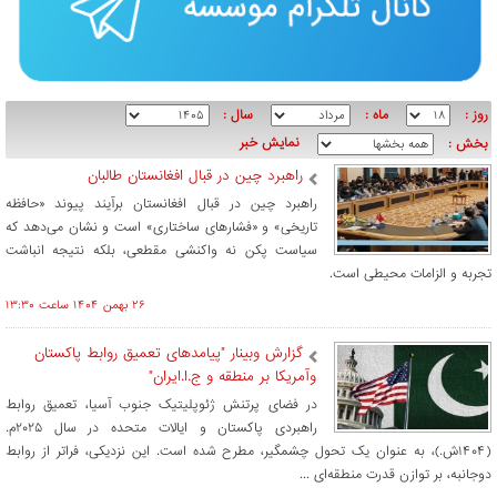
روز :
ماه :
سال :
نمایش خبر
بخش :
راهبرد چین در قبال افغانستان طالبان
راهبرد چین در قبال افغانستان برآیند پیوند «حافظه
تاریخی» و «فشارهای ساختاری» است و نشان می‌دهد که
سیاست پکن نه واکنشی مقطعی، بلکه نتیجه انباشت
تجربه و الزامات محیطی است.
۲۶ بهمن ۱۴۰۴ ساعت ۱۳:۳۰
گزارش وبینار "پیامدهای تعمیق روابط پاکستان
وآمریکا بر منطقه و ج.ا.ایران"
در فضای پرتنش ژئوپلیتیک جنوب آسیا، تعمیق روابط
راهبردی پاکستان و ایالات متحده در سال ۲۰۲۵م.
(۱۴۰۴ش.)، به عنوان یک تحول چشمگیر، مطرح شده است. این نزدیکی، فراتر از روابط
دوجانبه، بر توازن قدرت منطقه‌ای ...