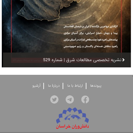
نشریه تخصصی مطالعات شرق | شماره 529
'
پيوندها
ارتباط با ما
دربارۀ ما
آرشيو