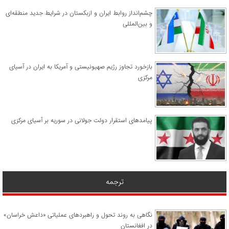
چشم‌انداز روابط ایران و ازبکستان در شرایط جدید منطقه‌ای
و بین‌المللی
​بازخورد تجاوز رژیم صهیونیستی و آمریکا به ایران در آسیای
مرکزی
پیامدهای استقرار دولت جولانی در سوریه بر آسیای مرکزی
ترجمه
نگاهی به روند تحول و راهبردهای عملیاتی «داعش خراسان»
در افغانستان