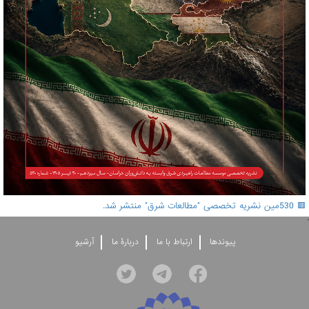
🟥 530مین نشریه تخصصی "مطالعات شرق" منتشر شد.
'
پيوندها
ارتباط با ما
دربارۀ ما
آرشيو