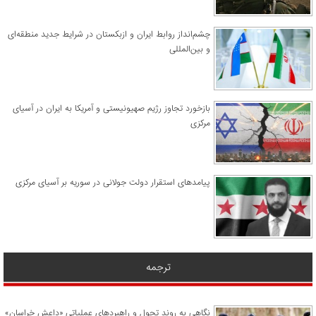
چشم‌انداز روابط ایران و ازبکستان در شرایط جدید منطقه‌ای
و بین‌المللی
​بازخورد تجاوز رژیم صهیونیستی و آمریکا به ایران در آسیای
مرکزی
پیامدهای استقرار دولت جولانی در سوریه بر آسیای مرکزی
ترجمه
نگاهی به روند تحول و راهبردهای عملیاتی «داعش خراسان»