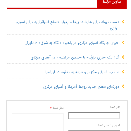
عناوین مرتبط
«اسب تروا» برای هارتلند؛ پیدا و پنهان «صلح اسرائیلی» برای آسیای
مرکزی
احیای جایگاه آسیای مرکزی در راهبرد «نگاه به شرق» ج.ا.ایران
آغاز یک «بازی بزرگ» با «پیمان ابراهیم» در آسیای مرکزی
ترامپ، آسیای مرکزی و بازتعریف نفوذ در اوراسیا
دورنمای سطح جدید روابط آمریکا و آسیای مرکزی
نام شما
*
نظر شما
آدرس ايميل شما