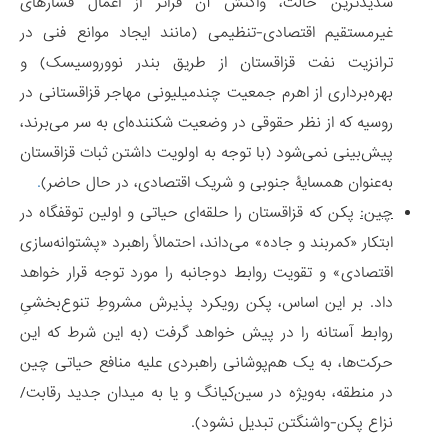
شدیدترین حالت، واکنش آن فراتر از اعمال فشارهای
غیرمستقیم اقتصادی-تنظیمی (مانند ایجاد موانع فنی در
ترانزیت نفت قزاقستان از طریق بندر نووروسیسک) و
بهره‌برداری از اهرم جمعیت چندمیلیونی مهاجر قزاقستانی در
روسیه که از نظر حقوقی در وضعیت شکننده‌ای به سر می‌برند،
پیش‌بینی نمی‌شود (با توجه به اولویت داشتن ثبات قزاقستان
به‌عنوان همسایۀ جنوبی و شریک اقتصادی، در حال حاضر)
.
چین:
پکن که قزاقستان را حلقه‌ای حیاتی و اولین توقفگاه در
ابتکار «کمربند و جاده» می‌داند، احتمالاً راهبرد «پشتوانه‌سازی
اقتصادی» و تقویت روابط دوجانبه را مورد توجه قرار خواهد
داد. بر این اساس، پکن رویکرد پذیرش مشروطِ تنوع‌بخشیِ
روابط آستانه را در پیش خواهد گرفت (به این شرط که این
حرکت‌ها، به یک هم‌پوشانی راهبردی علیه منافع حیاتی چین
در منطقه، به‌ویژه در سین‌کیانگ و یا به میدان جدید رقابت/
نزاع پکن-واشنگتن تبدیل نشود).