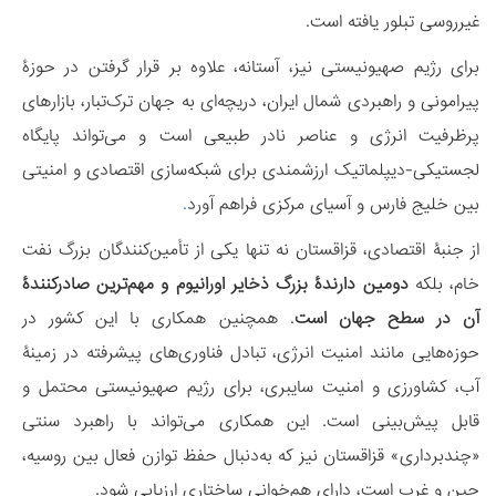
غیرروسی تبلور یافته است.
برای رژیم صهیونیستی نیز، آستانه، علاوه بر قرار گرفتن در حوزۀ
پیرامونی و راهبردی شمال ایران، دریچه‌ای به جهان ترک‌تبار، بازارهای
پرظرفیت انرژی و عناصر نادر طبیعی است و می‌تواند پایگاه
لجستیکی-دیپلماتیک ارزشمندی برای شبکه‌سازی اقتصادی و امنیتی
بین خلیج فارس و آسیای مرکزی فراهم آورد
.
از جنبۀ اقتصادی، قزاقستان نه تنها یکی از تأمین‌کنندگان بزرگ نفت
خام، بلکه
دومین دارندۀ بزرگ ذخایر اورانیوم و مهم‌ترین صادرکنندۀ
آن در سطح جهان است
. همچنین همکاری با این کشور در
حوزه‌هایی مانند امنیت انرژی، تبادل فناوری‌های پیشرفته در زمینۀ
آب، کشاورزی و امنیت سایبری، برای رژیم صهیونیستی محتمل و
قابل پیش‌بینی است. این همکاری می‌تواند با راهبرد سنتی
«چندبرداری» قزاقستان نیز که به‌دنبال حفظ توازن فعال بین روسیه،
چین و غرب است، دارای هم‌خوانی ساختاری ارزیابی شود.