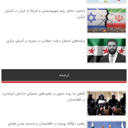
​بازخورد تجاوز رژیم صهیونیستی و آمریکا به ایران در آسیای
مرکزی
پیامدهای استقرار دولت جولانی در سوریه بر آسیای مرکزی
ترجمه
نگاهی به روند تحول و راهبردهای عملیاتی «داعش خراسان»
در افغانستان
راهبرد دوگانۀ روسیه در افغانستان و محدود شدن فضای