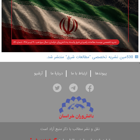
🟥 530مین نشریه تخصصی "مطالعات شرق" منتشر شد.
'
پيوندها
ارتباط با ما
دربارۀ ما
آرشيو
نقل و نشر مطالب با ذکر منبع آزاد است