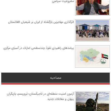
مشروعیت سیاسی
اثرگذاری مهاجرین بازگشته از ایران بر شیعیان افغانستان
پیامدهای راهبردی نفوذ چندسطحی امارات در آسیای مرکزی
مصاحبه
آزمون امنیت منطقه‌ای در تاجیکستان؛ تروریسم، بازیگران
پنهان و معادلات جدید