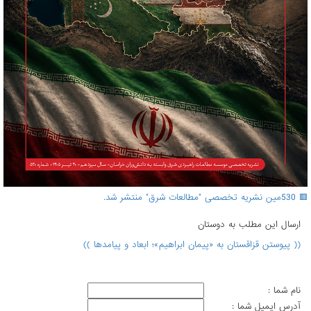
🟥 530مین نشریه تخصصی "مطالعات شرق" منتشر شد.
ارسال اين مطلب به دوستان
(( پیوستن قزاقستان به «پیمان ابراهیم»؛ ابعاد و پیامدها ))
نام شما :
آدرس ايميل شما :