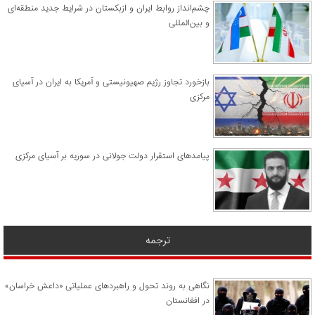
چشم‌انداز روابط ایران و ازبکستان در شرایط جدید منطقه‌ای
و بین‌المللی
​بازخورد تجاوز رژیم صهیونیستی و آمریکا به ایران در آسیای
مرکزی
پیامدهای استقرار دولت جولانی در سوریه بر آسیای مرکزی
ترجمه
نگاهی به روند تحول و راهبردهای عملیاتی «داعش خراسان»
در افغانستان