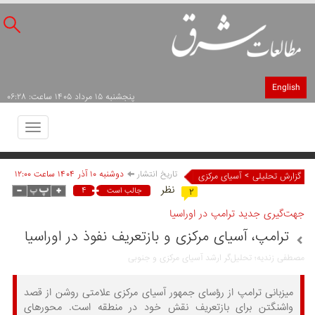
English
پنجشنبه ۱۵ مرداد ۱۴۰۵ ساعت: ۰۶:۲۸
Toggle
avigation
تاریخ انتشار
دوشنبه ۱۰ آذر ۱۴۰۴ ساعت ۱۲:۰۰
>
گزارش تحلیلی
آسیای مرکزی
نظر
۴
جالب است
۲
جهت‌گیری جدید ترامپ در اوراسیا
ترامپ، آسیای مرکزی و بازتعریف نفوذ در اوراسیا
مصطفی زندیه؛ تحلیل‌گر ارشد آسیای مرکزی و جنوبی
میزبانی ترامپ از رؤسای جمهور آسیای مرکزی علامتی روشن از قصد
واشنگتن برای بازتعریف نقش خود در منطقه است. محورهای