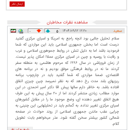
ارسال نظر
مشاهده نظرات مخاطبان
سعید
۱۴۰۴/۰۹/۱۲ ۱۲:۲۰
۰
۵
سلام تحلیل جالبی بود انچه راجع به امریکا و اسیای مرکزی گفتید
درست است اما بخش جمهوری اسلامی باید این مواردی که شما
فرمودید باشد اما به دلیل تنش در روابط جموهوری اسلامی و غرب
و رقابت با روسیه و چین در اسیای مرکزی عملاا امکان پذیر نیست.
از زمان فروپاشی در سال ۱۹۹۶ که مرحوم هاشمی به منطقه سفر
کردند ما نه در روابط فرهنگی موفق بودیم و نه در برنامه های
اقتصادی. ضمنا مواردی که شما گفتید باید در چارچوب برنامه
ریزیهای بلند مدت رخ دهد که به نظر نمیرسد چین چیزی اتفاق
افتاده باشد. به خاظر دارم سالها پیش اقا دکتر امیر احمدی در این
موارد مطالب زیادی منتشر کردند اما از ۲۰ سال پیش به این طرف
هیچ اتفاق تغییر دهنده ای، وضع موجود ما را در مقابل کشورهای
اسیای مرکزی تغییر نداده. به گمانم باید در تحلیلهایی این چنینی به
چرایی عقب ماندن جمهوری اسلامی از روند حوادث در صفحه
شمالی کشور بیشتر سخن گفته شود. عذر میخواهم بابت تطویل
کلام.