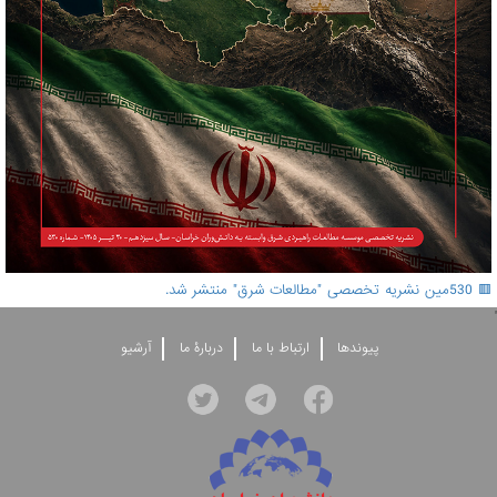
🟥 530مین نشریه تخصصی "مطالعات شرق" منتشر شد.
'
پيوندها
ارتباط با ما
دربارۀ ما
آرشيو