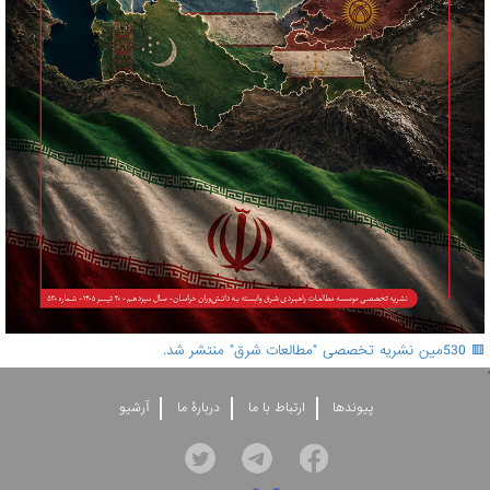
🟥 530مین نشریه تخصصی "مطالعات شرق" منتشر شد.
'
پيوندها
ارتباط با ما
دربارۀ ما
آرشيو