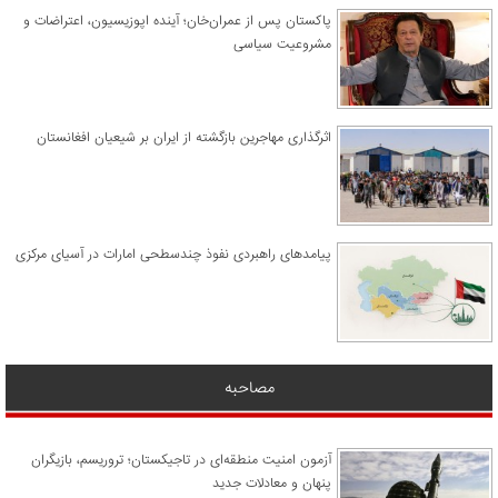
پاکستان پس از عمران‌خان؛ آینده اپوزیسیون، اعتراضات و
مشروعیت سیاسی
اثرگذاری مهاجرین بازگشته از ایران بر شیعیان افغانستان
پیامدهای راهبردی نفوذ چندسطحی امارات در آسیای مرکزی
مصاحبه
آزمون امنیت منطقه‌ای در تاجیکستان؛ تروریسم، بازیگران
پنهان و معادلات جدید