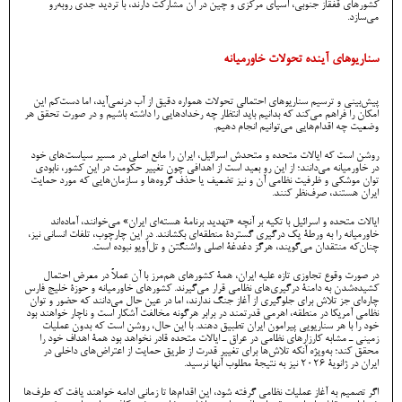
کشورهای قفقاز جنوبی، آسیای مرکزی و چین در آن مشارکت دارند، با تردید جدی روبه‌رو
می‌سازد.
سناریوهای آینده تحولات خاورمیانه
پیش‌بینی و ترسیم سناریوهای احتمالی تحولات همواره دقیق از آب درنمی‌آید، اما دست‌کم این
امکان را فراهم می‌کند که بدانیم باید انتظار چه رخدادهایی را داشته باشیم و در صورت تحقق هر
وضعیت چه اقدام‌هایی می‌توانیم انجام دهیم.
روشن است که ایالات متحده و متحدش اسرائیل، ایران را مانع اصلی در مسیر سیاست‌های خود
در خاورمیانه می‌دانند؛ از این‌ رو بعید است از اهدافی چون تغییر حکومت در این کشور، نابودی
توان موشکی و ظرفیت نظامی آن و نیز تضعیف یا حذف گروه‌ها و سازمان‌هایی که مورد حمایت
ایران هستند، صرف‌نظر کنند.
ایالات متحده و اسرائیل با تکیه بر آنچه «تهدید برنامۀ هسته‌ای ایران» می‌خوانند، آماده‌اند
خاورمیانه را به ورطۀ یک درگیری گستردۀ منطقه‌ای بکشانند. در این چارچوب، تلفات انسانی نیز،
چنان‌که منتقدان می‌گویند، هرگز دغدغۀ اصلی واشنگتن و تل‌آویو نبوده است.
در صورت وقوع تجاوزی تازه علیه ایران، همۀ کشورهای هم‌مرز با آن عملاً در معرض احتمال
کشیده‌شدن به دامنۀ درگیری‌های نظامی قرار می‌گیرند. کشورهای خاورمیانه و حوزۀ خلیج فارس
چاره‌ای جز تلاش برای جلوگیری از آغاز جنگ ندارند، اما در عین حال می‌دانند که حضور و توان
نظامی آمریکا در منطقه، اهرمی قدرتمند در برابر هرگونه مخالفت آشکار است و ناچار خواهند بود
خود را با هر سناریویی پیرامون ایران تطبیق دهند. با این حال، روشن است که بدون عملیات
زمینی ـ مشابه کارزارهای نظامی در عراق ـ ایالات متحده قادر نخواهد بود همۀ اهداف خود را
محقق کند؛ به‌ویژه آنکه تلاش‌ها برای تغییر قدرت از طریق حمایت از اعتراض‌های داخلی در
ایران در ژانویۀ ۲۰۲۶ نیز به نتیجۀ مطلوب آنها نرسید.
اگر تصمیم به آغاز عملیات نظامی گرفته شود، این اقدام‌ها تا زمانی ادامه خواهند یافت که طرف‌ها