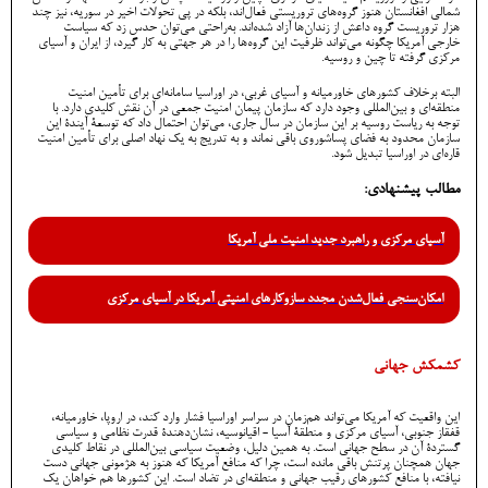
شمالی افغانستان هنوز گروه‌های تروریستی فعال‌اند، بلکه در پی تحولات اخیر در سوریه، نیز چند
هزار تروریست گروه داعش از زندان‌ها آزاد شده‌اند. به‌راحتی می‌توان حدس زد که سیاست
خارجی آمریکا چگونه می‌تواند ظرفیت این گروه‌ها را در هر جهتی به کار گیرد، از ایران و آسیای
مرکزی گرفته تا چین و روسیه.
البته برخلاف کشورهای خاورمیانه و آسیای غربی، در اوراسیا سامانه‌ای برای تأمین امنیت
منطقه‌ای و بین‌المللی وجود دارد که سازمان پیمان امنیت جمعی در آن نقش کلیدی دارد. با
توجه به ریاست روسیه بر این سازمان در سال جاری، می‌توان احتمال داد که توسعۀ آیندۀ این
سازمان محدود به فضای پساشوروی باقی نماند و به تدریج به یک نهاد اصلی برای تأمین امنیت
قاره‌ای در اوراسیا تبدیل شود.
مطالب پیشنهادی:
آسیای مرکزی و راهبرد جدید امنیت ملی آمریکا
امکان‌سنجی فعال‌شدن مجدد سازوکارهای امنیتی آمریکا در آسیای مرکزی
کشمکش جهانی
این واقعیت که آمریکا می‌تواند هم‌زمان در سراسر اوراسیا فشار وارد کند، در اروپا، خاورمیانه،
قفقاز جنوبی، آسیای مرکزی و منطقۀ آسیا - اقیانوسیه، نشان‌دهندۀ قدرت نظامی و سیاسی
گستردۀ آن در سطح جهانی است. به همین دلیل، وضعیت سیاسی بین‌المللی در نقاط کلیدی
جهان همچنان پرتنش باقی مانده است، چرا که منافع آمریکا که هنوز به هژمونی جهانی دست
نیافته، با منافع کشورهای رقیب جهانی و منطقه‌ای در تضاد است. این کشورها هم خواهان یک