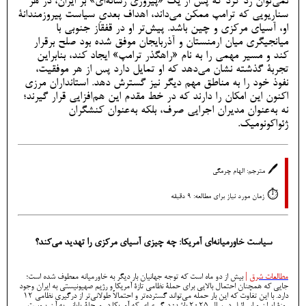
نمی‌توان رد کرد که پس از یک «پیروزی رسانه‌ای» بر ایران، در هر
سناریویی که ترامپ ممکن می‌داند، اهداف بعدیِ سیاست پیروزمندانۀ
او، آسیای مرکزی و چین باشد. پیش‌تر او در قفقاز جنوبی با
میانجیگری میان ارمنستان و آذربایجان موفق شده بود صلح برقرار
کند و مسیر مهمی را به نام «راهگذر ترامپ» ایجاد کند، بنابراین
تجربۀ گذشته نشان می‌دهد که او تمایل دارد پس از هر موفقیت،
نفوذ خود را به مناطق مهم دیگر نیز گسترش دهد. استانداران مرزی
اکنون این امکان را دارند که در خط مقدم این هم‌افزایی قرار گیرند؛
نه به‌عنوان مدیران اجرایی صرف، بلکه به‌عنوان کنشگران
ژئواکونومیک.
🖊️
مترجم: الهام چرمگی
⏱️
زمان مورد نیاز برای مطالعه: 9 دقیقه
سیاست خاورمیانه‌ای آمریکا: چه چیزی آسیای مرکزی را تهدید می‌کند؟
مطالعات شرق
|
بیش از دو ماه است که توجه جهانیان بار دیگر به خاورمیانه معطوف شده است؛
جایی که همچنان احتمال بالایی برای حملۀ نظامی تازۀ آمریکا و رژیم صهیونیستی به ایران وجود
دارد. با این تفاوت که این بار حمله می‌تواند گسترده‌تر و احتمالاً طولانی‌تر از درگیری نظامی ۱۲