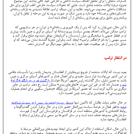
خسارات متقابل را برای تحقق اهداف سیاست داخلی و خارجی خود کافی بدانند. این موضوع
به‌ویژه دربارۀ ایالات متحده صادق است، جایی که تحولات سیاست خارجی اغلب ابزاری برای حل
مشکلات داخلی محسوب می‌شوند. علاوه بر این، دونالد ترامپ علاقۀ شدیدی به بازتاب رسانه‌ای
«دستاوردهای برجستۀ» خود دارد و بدون شک در صورت ورود به این مرحله از تقابل با ایران،
برنامه‌ریزی دقیق برای بهره‌برداری رسانه‌ای از آن انجام شده است.
با این حال، نمی‌توان رد کرد که پس از یک «پیروزی رسانه‌ای» بر ایران، در هر سناریویی که
ترامپ ممکن می‌داند، اهداف بعدیِ سیاست پیروزمندانۀ او، آسیای مرکزی و چین باشد. پیش‌تر
او در قفقاز جنوبی با میانجیگری میان ارمنستان و آذربایجان موفق شده بود صلح برقرار کند و
مسیر مهمی را به نام «راهگذر ترامپ» ایجاد کند، بنابراین تجربۀ گذشته نشان می‌دهد که او
تمایل دارد پس از هر موفقیت، نفوذ خود را به مناطق مهم دیگر نیز گسترش دهد.
در انتظار ترامپ
بعید نیست که ایالات متحده از خروج نیروهایش از افغانستان پشیمان باشد، زیرا تأسیسات نظامی
در این کشور می‌توانست ابزار بسیار مفیدی برای اعمال فشار بر کشورهای آسیای مرکزی و چین
باشد. به همین دلیل، سال گذشته رئیس‌جمهور آمریکا خواستار
بازگشت فوری به پایگاه «بگرام»
شد
و هشدار داد که در غیر این صورت «اتفاق‌های بدی» ممکن است رخ دهد. ترامپ در جای
دیگری نیز تأکید کرده است که حضور آمریکا در این پایگاه «به‌عنوان سکویی برای انجام عملیات
ضدتروریستی» و همچنین برای رصد چین اهمیت دارد.
در حال حاضر دولت طالبان که تاکنون تنها
توسط روسیه (به‌صورت رسمی) به رسمیت شناخته
شده
، به‌طور فعال در عرصۀ سیاست بین‌الملل حضور دارد و در حال برقرار کردن گفت‌وگوها و
روابط اقتصادی با کشورهای منطقه است. در قزاقستان و قرقیزستان این گروه از فهرست
سازمان‌های ممنوعه حذف شده است و در سایر کشورها نیز منعی برای برقراری ارتباط با
افغانستان وجود ندارد.
با این حال، امکان استفاده از خاک این کشور برای ایجاد تهدیدهای بین‌المللی مرتبط با
افراط‌گرایی و تروریسم علیه آسیای مرکزی، چین و روسیه همچنان وجود دارد. نه تنها در مناطق