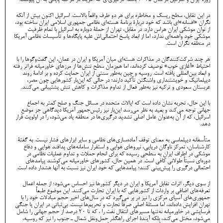
روزۀ ایران و اسرائیل در سال ۲۰۲۵ باشد؛ درگیری‌ای که آمریکا در مرحلۀ پایانی به آن پیوست.
در این تقابل، سطح ریسک و مخاطره برای هر دو طرف واقعاً بالاست. اسرائیل اکنون بیش از آنکه
نگران «افسانه»‌ای باشد که خود دربارۀ برنامۀ هسته‌ای نظامی جمهوری اسلامی ایران ساخته بود،
از توان موشکی ایران هراس دارد. در مقابل، تهران از حملۀ دوباره به اسرائیل با تمام ظرفیت
موشکی خود واهمه‌ای ندارد، اما از ابعاد پاسخ احتمالی‌اش علیه پایگاه‌ها و تأسیسات نظامی آمریکا
در منطقه نگران است.
هر چند شرکت‌کنندگان در مذاکرات هسته‌ای میان آمریکا و ایران در عمان، این گفت‌وگوها را با
احتیاط «آغازی خوب» توصیف کرده‌اند، اما هم‌زمان سطح تنش‌ها از مرزهای خاورمیانه فراتر رفته
و ابعاد بین‌المللی یافته است. روسیه و چین به‌طور سنتی از ایران حمایت کرده و بر ادامۀ روند
دیپلماتیک و خویشتنداری واشنگتن تأکید دارند؛ در حالی که این‌بار کشورهایی چون مصر،
عربستان سعودی و ترکیه نیز به‌طور فعال از تداوم مذاکرات و کاهش تنش پشتیبانی می‌کنند.
با این حال، تجربه نشان داده است که ایالات متحده در مسائل جنگ و صلح کمتر به اجماع
جهانی توجه می‌کند و بعید به نظر می‌رسد این‌بار نیز رئیس‌جمهور آمریکا دیدگاهی جز موضع
اسرائیل، که از آن به‌عنوان عامل اصلی تشدید درگیری‌ها در منطقه یاد می‌شود، را در اولویت قرار
دهد.
متأسفانه دیپلماسی به معنای توقف آماده‌سازی‌های نظامی و سایر ابزارهای فشار نیست. به گفتۀ
کارشناسان، تمرکز ناوگان دریایی، نیروهای هوایی و استقرار سامانه‌های پدافند هوایی و دفاع
موشکی در اطراف ایران به سطحی رسیده که برای انجام حملات و تداوم عملیات نظامی در
دوره‌ای نسبتاً طولانی کافی است. در همین حال، کشورهای خاورمیانه می‌کوشند پیامدهای
احتمالی درگیری را پیش‌بینی کنند؛ پیامدهایی که خود ایران نیز نسبت به آنها هشدار داده است.
از سوی دیگر، اثرات تقابل آمریکا و ایران در دیگر کشورها نیز احساس می‌شود؛ از جمله اعمال
تعرفه‌های اضافی بر واردات از کشورهایی که با ایران تجارت می‌کنند. این موضوع طبعاً
جمهوری‌های آسیای مرکزی را نیز در بر می‌گیرد که در سال‌های اخیر حجم مبادلات خود را با
تهران افزایش داده‌اند، اما مسئلۀ اصلی صرفاً تجارت و تحریم‌ها نیست. بی‌ثباتی در ایران یا جنگی
فرسایشی در خاورمیانه نه‌تنها مسیرهای انتقال نفت را ، که تا ۲۰ درصد از حجم جهانی را شامل
می‌شود، مختل می‌کند، بلکه آیندۀ اجرای راهگذر حمل‌ونقل شمال ـ جنوب را نیز که روسیه،