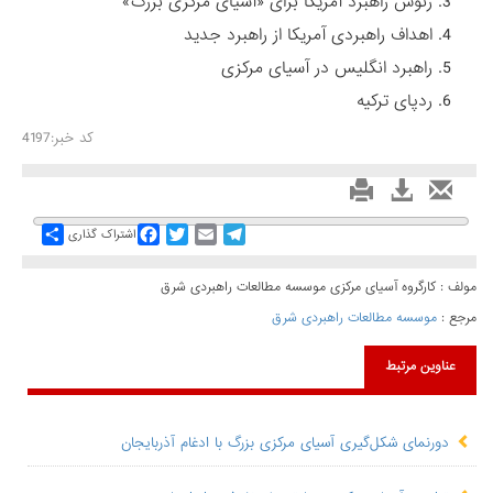
رئوس راهبرد آمریکا برای «آسیای مرکزی بزرگ»
اهداف راهبردی آمریکا از راهبرد جدید
راهبرد انگلیس در آسیای مرکزی
ردپای ترکیه
کد خبر:4197
Share
Facebook
Twitter
Email
Telegram
اشتراک گذاری
مولف : کارگروه آسیای مرکزی موسسه مطالعات راهبردی شرق
مرجع :
موسسه مطالعات راهبردی شرق
عناوین مرتبط
دورنمای شکل‌گیری آسیای مرکزی بزرگ با ادغام آذربایجان