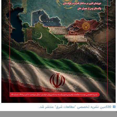
🟥 530مین نشریه تخصصی "مطالعات شرق" منتشر شد.
'