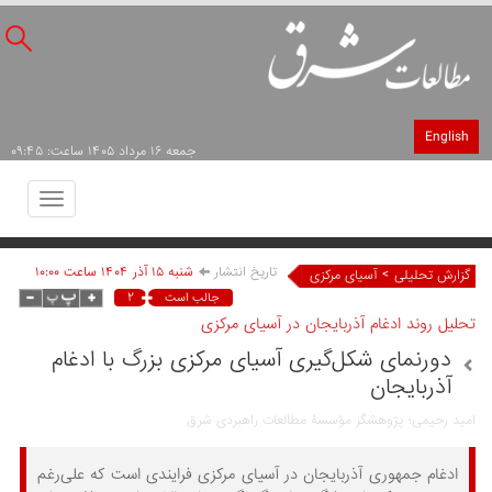
English
جمعه ۱۶ مرداد ۱۴۰۵ ساعت: ۰۹:۴۵
Toggle
avigation
تاریخ انتشار
شنبه ۱۵ آذر ۱۴۰۴ ساعت ۱۰:۰۰
>
گزارش تحلیلی
آسیای مرکزی
۲
جالب است
تحلیل روند ادغام آذربایجان در آسیای مرکزی
دورنمای شکل‌گیری آسیای مرکزی بزرگ با ادغام
آذربایجان
امید رحیمی؛ پژوهشگر مؤسسۀ مطالعات راهبردی شرق
ادغام جمهوری آذربایجان در آسیای مرکزی فرایندی است که علی‌رغم