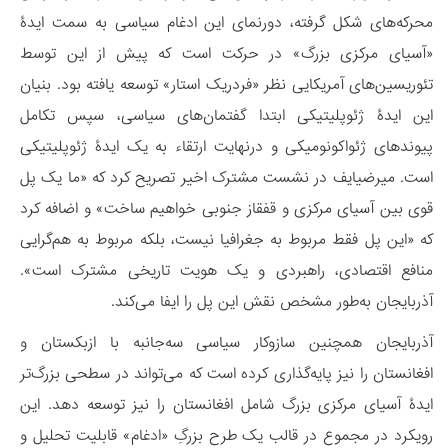
محرکه‌های شکل گرفته، دورنمای این ادغام سیاسی به سمت ایدۀ
«آسیای مرکزی بزرگ» در حرکت است که پیش از این توسط
تئوریسین‌های آمریکایی نظر «فردریک استار» توسعه یافته بود. بنیان
این ایدۀ ژئوپلیتیکی ابتدا گفتمان‌های سیاسی، سپس تکامل
پیوندهای ژئواکونومیکی و درنهایت ارتقاء به یک ایدۀ ژئوپلیتیکی
است. میرضیایف در نشست مشترک اخیر تصریح کرد که «ما یک پل
قوی بین آسیای مرکزی و قفقاز جنوبی خواهیم ساخت» و اضافه کرد
که «این پل فقط مربوط به جغرافیا نیست، بلکه مربوط به هم‌گرایی
منافع اقتصادی، راهبردی و یک هویت تاریخی مشترک است».
آذربایجان به‌طور مشخص نقش این پل را ایفا می‌کند.
آذربایجان همچنین سازوکار سیاسی سه‌جانبه با ازبکستان و
افغانستان را نیز پایه‌گذاری کرده است که می‌تواند در سطحی بزرگ‌تر
ایدۀ آسیای مرکزی بزرگ شامل افغانستان را نیز توسعه دهد. این
رویکرد در مجموع در قالب یک طرح بزرگِ «ادغام» قابلیت تحلیل و