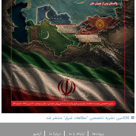
🟥 530مین نشریه تخصصی "مطالعات شرق" منتشر شد.
'
پيوندها
ارتباط با ما
دربارۀ ما
آرشيو