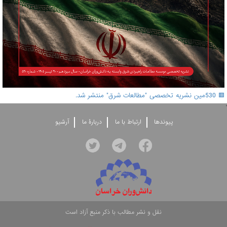
🟥 530مین نشریه تخصصی "مطالعات شرق" منتشر شد.
'
پيوندها
ارتباط با ما
دربارۀ ما
آرشيو
نقل و نشر مطالب با ذکر منبع آزاد است