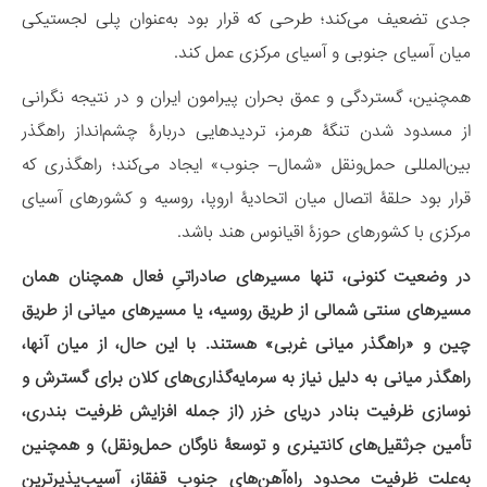
جدی تضعیف می‌کند؛ طرحی که قرار بود به‌عنوان پلی لجستیکی
میان آسیای جنوبی و آسیای مرکزی عمل کند.
همچنین، گستردگی و عمق بحران پیرامون ایران و در نتیجه نگرانی
از مسدود شدن تنگۀ هرمز، تردیدهایی دربارۀ چشم‌انداز راهگذر
بین‌المللی حمل‌ونقل «شمال– جنوب» ایجاد می‌کند؛ راهگذری که
قرار بود حلقۀ اتصال میان اتحادیۀ اروپا، روسیه و کشورهای آسیای
مرکزی با کشورهای حوزۀ اقیانوس هند باشد.
در وضعیت کنونی، تنها مسیرهای صادراتیِ فعال همچنان همان
مسیرهای سنتی شمالی از طریق روسیه، یا مسیرهای میانی از طریق
چین و «راهگذر میانی غربی» هستند. با این حال، از میان آنها،
راهگذر میانی به دلیل نیاز به سرمایه‌گذاری‌های کلان برای گسترش و
نوسازی ظرفیت بنادر دریای خزر (از جمله افزایش ظرفیت بندری،
تأمین جرثقیل‌های کانتینری و توسعۀ ناوگان حمل‌ونقل) و همچنین
به‌علت ظرفیت محدود راه‌آهن‌های جنوب قفقاز، آسیب‌پذیرترین