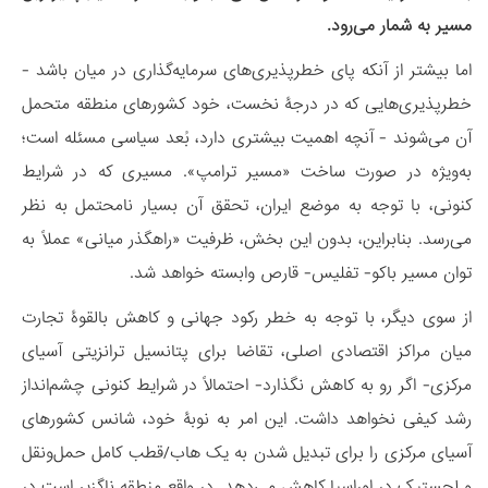
مسیر به شمار می‌رود.
اما بیشتر از آنکه پای خطرپذیری‌های سرمایه‌گذاری در میان باشد -
خطرپذیری‌هایی که در درجۀ نخست، خود کشورهای منطقه متحمل
آن می‌شوند - آنچه اهمیت بیشتری دارد، بُعد سیاسی مسئله است؛
به‌ویژه در صورت ساخت «مسیر ترامپ». مسیری که در شرایط
کنونی، با توجه به موضع ایران، تحقق آن بسیار نامحتمل به نظر
می‌رسد. بنابراین، بدون این بخش، ظرفیت «راهگذر میانی» عملاً به
توان مسیر باکو- تفلیس- قارص وابسته خواهد شد.
از سوی دیگر، با توجه به خطر رکود جهانی و کاهش بالقوۀ تجارت
میان مراکز اقتصادی اصلی، تقاضا برای پتانسیل ترانزیتی آسیای
مرکزی- اگر رو به کاهش نگذارد- احتمالاً در شرایط کنونی چشم‌انداز
رشد کیفی نخواهد داشت. این امر به نوبۀ خود، شانس کشورهای
آسیای مرکزی را برای تبدیل شدن به یک هاب/قطب کامل حمل‌ونقل
و لجستیک در اوراسیا کاهش می‌دهد. در واقع منطقه ناگزیر است در