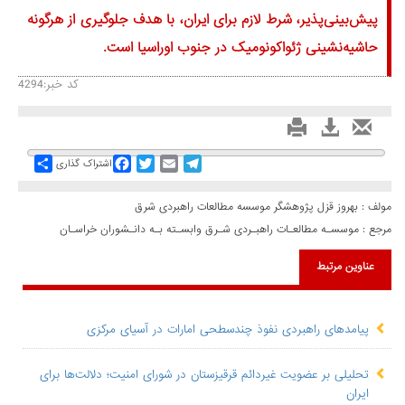
پیش‌بینی‌پذیر، شرط لازم برای ایران، با هدف جلوگیری از هرگونه
حاشیه‌نشینی ژئواکونومیک در جنوب اوراسیا است.
کد خبر:4294
Share
Facebook
Twitter
Email
Telegram
اشتراک گذاری
مولف : بهروز قزل پژوهشگر موسسه مطالعات راهبردی شرق
مرجع :
موسسـه مطالعـات راهبـردی شـرق وابسـته بـه دانـشوران خراسـان
عناوین مرتبط
پیامدهای راهبردی نفوذ چندسطحی امارات در آسیای مرکزی
تحلیلی بر عضویت غیردائم قرقیزستان در شورای امنیت؛ دلالت‌ها برای
ایران