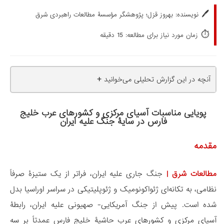
🖊️
نویسنده:
بهروز قزل؛ پژوهشگر مؤسسۀ مطالعات راهبردی شرق
⏱️
زمان مورد نیاز برای مطالعه: 15 دقیقه
+
آنچه در این گزارش تحلیلی می‌خوانید
پویایی مناسبات آسیای مرکزی و کشورهای عرب خلیج
فارس در سایۀ جنگ علیه ایران
مقدمه
مطالعات شرق
|
جنگ جاری علیه ایران، فراتر از یک ستیزۀ صرفاً
نظامی، به تکانه‌ای ژئواکونومیک و ژئوپلیتیکی در سراسر اوراسیا بدل
شده است. پیش از جنگ آمریکایی- صهیونی علیه ایران، رابطۀ
آسیای مرکزی و کشورهای عرب حاشیۀ خلیج فارس عمدتاً بر سه