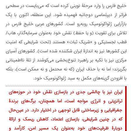
خلیج فارس را وارد مرحلۀ نوینی کرده است که می‌بایست در سطحی
فراتر از دیپلماسی دوجانبه فهمیده شود. این منطقه، اکنون با یک
بازآرایی ژئواکونومیک روبه‌رو است. کشورهای عربی خلیج فارس در
تلاش برای تقویت (و یا حفظ) نقش خود به‌عنوان سرمایه‌گذار، هاب/
قطب لجستیکی و «شریک ثبات» هستند (تحت شرایطی که امنیت
این کشورها نیز به اندازۀ ایران شکننده شده است). کشورهای آسیای
مرکزی نیز با تکیه بر راهبرد تنوع‌بخشی می‌کوشند از تلۀ نااطمینانی
بگریزند؛ اما نه با حذف ایران (که نه محتمل و نه ممکن است)، بلکه
با افزودن گزینه‌های مکمل به سبد ژئواکونومیک خود.
ایران نیز با چالشی جدی در بازسازی نقش خود در حوزه‌های
ترانزیتی و انرژی مواجه است، اما همچنان، برگ‌های برندۀ
جغرافیایی و زیرساختی قابل توجهی در اختیار دارد. در عین‌حال
که در چنین شرایطی، بازسازی اعتماد، کاهش ریسک و ارائۀ
دوبارۀ ظرفیت‌های خود به‌عنوان یک مسیر امن، کارآمد و