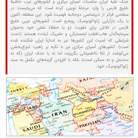
جنگ علیه ایران، مناسبات آسیای مرکزی و کشورهای عرب حاشیۀ
خلیج فارس را وارد مرحلۀ نوینی کرده است که می‌بایست در
سطحی فراتر از دیپلماسی دوجانبه فهمیده شود. این منطقه، اکنون
با یک بازآرایی ژئواکونومیک روبه‌رو است. کشورهای عربی خلیج
فارس در تلاش برای تقویت (و یا حفظ) نقش خود به‌عنوان
سرمایه‌گذار، هاب/قطب لجستیکی و «شریک ثبات» هستند (تحت
شرایطی که امنیت این کشورها نیز به اندازۀ ایران شکننده شده
است). کشورهای آسیای مرکزی نیز با تکیه بر راهبرد تنوع‌بخشی
می‌کوشند از تلۀ نااطمینانی بگریزند؛ اما نه با حذف ایران (که نه
محتمل و نه ممکن است)، بلکه با افزودن گزینه‌های مکمل به سبد
ژئواکونومیک خود.