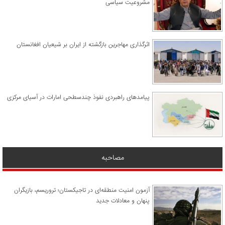
مشروعیت سیاسی
اثرگذاری مهاجرین بازگشته از ایران بر شیعیان افغانستان
پیامدهای راهبردی نفوذ چندسطحی امارات در آسیای مرکزی
مصاحبه
آزمون امنیت منطقه‌ای در تاجیکستان؛ تروریسم، بازیگران
پنهان و معادلات جدید