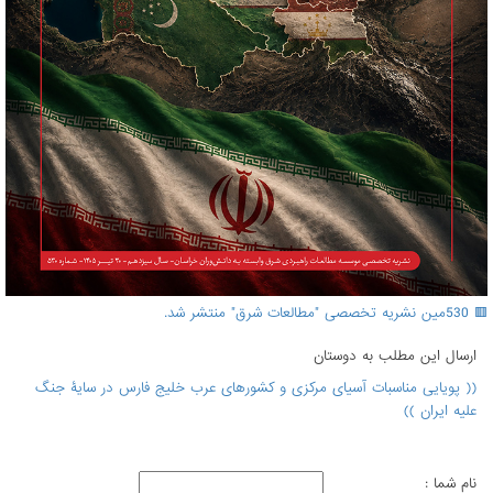
🟥 530مین نشریه تخصصی "مطالعات شرق" منتشر شد.
ارسال اين مطلب به دوستان
(( پویایی مناسبات آسیای مرکزی و کشورهای عرب خلیج فارس در سایۀ جنگ
علیه ایران ))
نام شما :