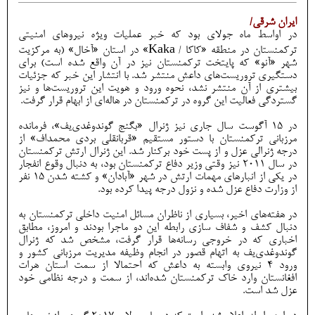
ایران شرقی/
در اواسط ماه جولای بود که خبر عملیات ویژه نیروهای امنیتی
ترکمنستان در منطقه «کاکا / Kaka» در استان «آخال» (به مرکزیت
شهر «آنو» که پایتخت ترکمنستان نیز در آن واقع شده است) برای
دستگیری تروریست‌های داعش منتشر شد. با انتشار این خبر که جزئیات
بیشتری از آن منتشر نشد، نحوه ورود و هویت این تروریست‌ها و نیز
گستردگی فعالیت این گروه در ترکمنستان در هاله‌ای از ابهام قرار گرفت.
در 15 آگوست سال جاری نیز ژنرال «بگنج گوندوغدی‌یف»، فرمانده
مرزبانی ترکمنستان با دستور مستقیم «قربانقلی بردی محمداف» از
درجه ژنرالی عزل و از پست خود برکنار شد. این ژنرال ارتش ترکمنستان
در سال 2011 نیز وقتی وزیر دفاع ترکمنستان بود، به دنبال وقوع انفجار
در یکی از انبارهای مهمات ارتش در شهر «آبادان» و کشته شدن 15 نفر
از وزارت دفاع عزل شده و نزول درجه پیدا کرده بود.
در هفته‌های اخیر، بسیاری از ناظران مسائل امنیت داخلی ترکمنستان به
دنبال کشف و شفاف سازی رابطه این دو ماجرا بودند و امروز، مطابق
اخباری که در خروجی رسانه‌ها قرار گرفت، مشخص شد که ژنرال
گوندوغدی‌یف به اتهام قصور در انجام وظیفه مدیریت مرزبانی کشور و
ورود 4 نیروی وابسته به داعش که احتمالا از سمت استان هرات
افغانستان وارد خاک ترکمنستان شده‌اند، از سمت و درجه نظامی خود
عزل شد است.