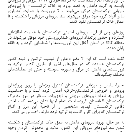
در این رابطه، اعلام شده است که در ماه جولای 2017 گروهی از نیروهای
وابسته به گروه داعش به قصد ورود به خاک ترکمنستان با نیروهای
مرزبانی ترکمنستان درگیر می‌شوند و 4 تروریست با حمایت آتشباری
سایر افراد گروه خود موفق می‌شوند سد نیروهای مرزبانی را شکسته و تا
اعماق خاک ترکمنستان نفوذ کنند.
روزهای پس از آن، نیروهای امنیتی ترکمنستان با عملیات اطلاعاتی
گسترده و حضور پرتعداد نیروهای ضدتروریستی خود موفق می‌شوند در
منطقه کاکا در استان آخال این تروریست‌ها را شناسایی کرده و به قائله
پایان دهند.
گفته شده است که این 4 عضو داعش از قومیت ترکمن و تبعه کشور
ترکمنستان هستند که در سال‌های اخیر از طریق کشور ترکیه به
تروریست‌های داعش در عراق و سوریه پیوسته و حتی در عملیات‌های
مختلف جنگیده‌اند.
اخیرا، پلیس و مرزبانی ترکمنستان کنترل ویژه‌ای را روی پروازهای
ورودی و خروجی ترکمنستان-ترکیه اعمال کرده است و با حساسیت
ویژه‌ای به تعداد نیروهای مرزبانی و تجهیزات مستقر در مرز مشترک
ترکمنستان-افغانستان افزوده است. تمام اینها نشان می‌دهد که ساختار
دفاعی ترکمنستان تهدید مشخصی را از ناحیه این مرز و اتباع
ترکمنستان که برای کار و اقامت به ترکیه تردد دارند، احساس می‌کند.
به هر حال، ورود نیروهای داعش به عمق خاک ترکمنستان و شکسته
شدن سد نیروهای مرزبانی این کشور، علاوه بر مخدوش کردن وجهه