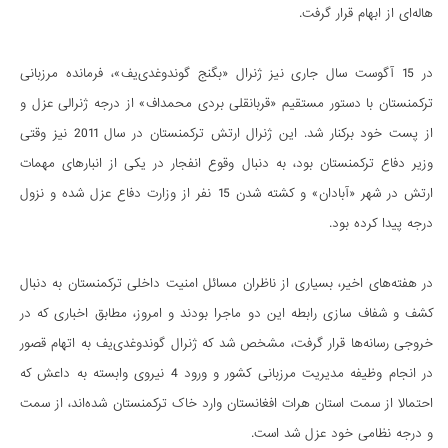
هاله‌ای از ابهام قرار گرفت.
در 15 آگوست سال جاری نیز ژنرال «بگنج گوندوغدی‌یف»، فرمانده مرزبانی
ترکمنستان با دستور مستقیم «قربانقلی بردی محمداف» از درجه ژنرالی عزل و
از پست خود برکنار شد. این ژنرال ارتش ترکمنستان در سال 2011 نیز وقتی
وزیر دفاع ترکمنستان بود، به دنبال وقوع انفجار در یکی از انبارهای مهمات
ارتش در شهر «آبادان» و کشته شدن 15 نفر از وزارت دفاع عزل شده و نزول
درجه پیدا کرده بود.
در هفته‌های اخیر، بسیاری از ناظران مسائل امنیت داخلی ترکمنستان به دنبال
کشف و شفاف سازی رابطه این دو ماجرا بودند و امروز، مطابق اخباری که در
خروجی رسانه‌ها قرار گرفت، مشخص شد که ژنرال گوندوغدی‌یف به اتهام قصور
در انجام وظیفه مدیریت مرزبانی کشور و ورود 4 نیروی وابسته به داعش که
احتمالا از سمت استان هرات افغانستان وارد خاک ترکمنستان شده‌اند، از سمت
و درجه نظامی خود عزل شد است.