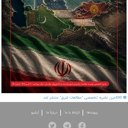
🟥 530مین نشریه تخصصی "مطالعات شرق" منتشر شد.
'
پيوندها
ارتباط با ما
دربارۀ ما
آرشيو