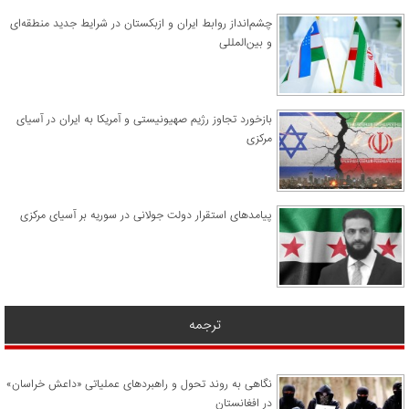
چشم‌انداز روابط ایران و ازبکستان در شرایط جدید منطقه‌ای
و بین‌المللی
​بازخورد تجاوز رژیم صهیونیستی و آمریکا به ایران در آسیای
مرکزی
پیامدهای استقرار دولت جولانی در سوریه بر آسیای مرکزی
ترجمه
نگاهی به روند تحول و راهبردهای عملیاتی «داعش خراسان»
در افغانستان