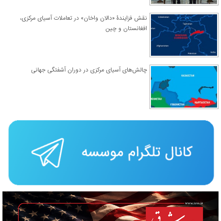
نقش فزایندۀ «دالان واخان» در تعاملات آسیای مرکزی،
افغانستان و چین
چالش‌های آسیای مرکزی در دوران آشفتگی جهانی