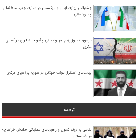
چشم‌انداز روابط ایران و ازبکستان در شرایط جدید منطقه‌ای
و بین‌المللی
​بازخورد تجاوز رژیم صهیونیستی و آمریکا به ایران در آسیای
مرکزی
پیامدهای استقرار دولت جولانی در سوریه بر آسیای مرکزی
ترجمه
نگاهی به روند تحول و راهبردهای عملیاتی «داعش خراسان»
در افغانستان