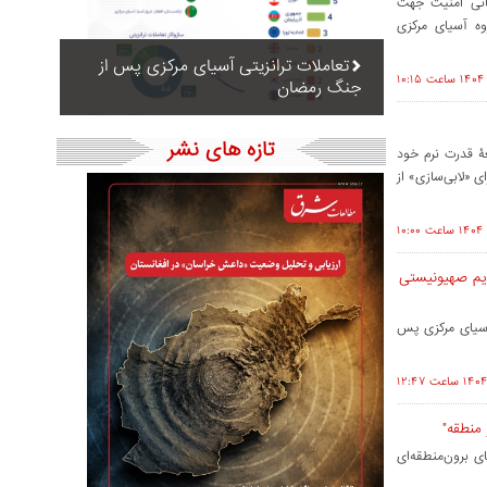
انی امنیت جهت
روه آسیای مرکزی
تعاملات ترانزیتی آسیای مرکزی پس از
جنگ رمضان
تازه های نشر
ۀ قدرت نرم خود
ی «لابی‌سازی» از
ژیم صهیونیستی
 آسیای مرکزی پس
 منطقه"
ی برون‌منطقه‌ای