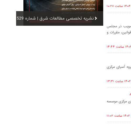
نشریه تخصصی مطالعات شرق | شماره 529
 تصویب در مجلس
قوانین، مقررات و
روه آسیای مرکزی
د
یای مرکزی موسسه