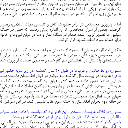
بنابراین، روابط میان عربستان سعودی و طالبان مطرح است. رهبران سعودی از 
یک بازی استراتژیکی را راه انداخته بودند که به باور خود موجب می‌شد هم نف
همچنین رژیم اسرائیل که هر دو وجود نظام آل سعود و دولت عربستان سعودی ر
اما با پیروزی مجاهدین در برابر حکومت کابل و تاسیس دولت اسلامی، رهبرا
گرفتند. بعضی از سران مجاهدین تا آن اندازه پیش رفتند که حتی در جنگ 
میلیون‌ها تصویر تزیین شده صدام در هنگام نماز و دعا در میان نیروها و خا
برابر صدام مورد انتقاد شدید قرار گرفت.
ناگهان انتظارات رهبران آل سعود از متحدان مجاهد خود در کابل وارونه شد
عرب بخصوص شهروندان سعودی یا دوباره به عربستان برگشتند و یا برای ادا
سیاست‌های پاکستان در افغانستان هم گام شده و به سوی حمایت از پروژه شکل‌گ
سئوال: روابط طالبان و عرب‌ها در طول 20 سال گذشته، در زیر سایه حضور نیروهای آمریکایی و ناتو در افغانستان چگونه بود؟
بلخی:
عرب­‌ها در بیست سال گذشته سه موضع در قبال افغانستان داشتد؛ دسته‌
در این دسته حضور داشتند. دوم کشور عراق بود که سرنوشت مشابه افغانستان
عربستان سعودی تلاش کردند تا در چهارچوب‌های کلان تعاملات استراتژیکی که ب
بخصوص در مصر و عربستان سعودی جابجایی قدرت به صورت تدریجی و یا انقلابی
جهان عرب فعال بود. همچنین شاهزاده محمد بن نایف ولیعهد عربستان در اوا
در حلقه دوم بحران افغانستان به حلقه سوم عقب نشینی کند. در این سو نیز، نه 
سئوال: برخلاف عربستان سعودی، این قطر بود که توانست با دادن دفتر سیاسی ب
طالبان و روند صلح افغانستان در طول بیش از دو دهه گذشته چیست؟
بلخی:
قطر از دهه هشتاد هجری به این سو در پی تعریف یک هویت بین‌المللی بر
در امان بماند. از این جهت میانجیگری در مسائل و منازعات را در دستور کار خود