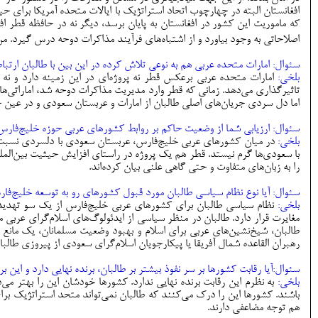
افغانستان البته در چهارچوب اتحاد استراتژیک با ایالات متحده آمریکا برا
که ماموریت این کشور در افغانستان به پایان برسد، دیگر نه در حافظه قطر ا
اصلاحاتی به وجود بیاورد و از اشتباه‌های فرآیند مذاکرات دوحه درس گیرد. 
سئوال: امارات متحده عربی هم به نوعی تلاش کرده در این بین با طالبان ارتبا
بلخی:
امارات متحده عربی برعکس قطر نه پروژه‌ای در این زمینه دارد و نه 
تاثیرگذاری می‌دهد. زمانی که قطر وارد مدیریت مذاکرات دوحه شد، اماراتی‌ها ت
اما دل سردی جریان‌های اصلی طالبان از امارات و عربستان سعودی و در عین ح
سئوال: ارزیابی شما از وضعیت حاکم بر روابط کشورهای عربی حوزه خلیج‌فار
بلخی:
در میان کشورهای عربی خلیج‌فارس، عربستان سعودی با دلسردی نسبت 
با سعودی‌ها گرم نیستد. قطر هم یک پروژه در راستای افزایش حیثیت بین‌الملل
را به زبان‌های متفاوت و حتی گاهی علنی بیان کرده‌اند.
سئوال: آیا نوع نظام سیاسی طالبان مورد قبول کشور‌های رو به توسعه خلیج‌ف
بلخی:
نظام سیاسی طالبان برای کشورهای عربی خلیج‌فارس از یک سو تهدید 
مغایرت قرار دارد. طالبان در منظر سیاسی از ایدئولوگ‌های اسلام‌گرای عربی م
طالبان، شیخ‌نشین‌های عربی برای اسلام و بهبود وضعیت مسلمانان، یک مانع 
رهبران القاعده شمال آفریقا یا پیکارجویان اسلام‌گرای سعودی از پیروزی طال
سئوال:آیا رقابت کشورها بر سر نفوذ بیشتر بر طالبان، برنده‌ نهایی دارد و این 
بلخی:
به نظرم این رقابت برنده نهایی ندارد. کشورها خودشان این را بهتر می‌د
باشند. کشورها این را درک می‌کنند که طالبان نمی‌‏تواند متحد استراتژیک 
هم توجه مضاعفی دارند.