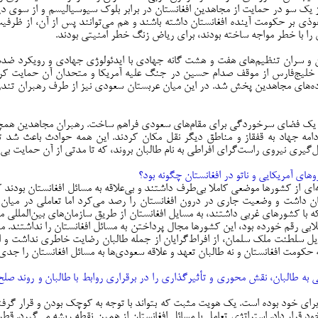
یک سو در حمایت از مجاهدین افغانستان در برابر بلوک سیوسیالیسم و از سوی دیگ
وذی بر حکومت آینده افغانستان داشته باشند و هم می‌توانند پس از آن، از ظرفیت
ا با خطر مواجه ساخته بودند، برای ریاض زنگ خطر امنیتی بودند.
ن و سران تنظیم‌های هفت و هشت گانه جهادی با ایدئولوژی جهادی و رویکرد ضدس
خلیج‌فارس از موقف صدام حسین در جنگ علیه آمریکا و متحدان آن حمایت کردند
نواده‏‌های مجاهدین پخش شد. در این میان عربستان سعودی نیز از طرف رهبران تند
 و یک فضای سرخوردگی برای مقام‌های سعودی فراهم ساخت. رهبران مجاهدین همچنا
مه جهاد به قفقاز و مناطق دیگر نقل مکان کردند. این همه حوادث باعث شد تا س
یری نیروی راست‌گرای افراطی به نام طالبان بروند، که تا مدتی از آن حمایت بی‌
ای از کشورها موضعی کاملا بی‌طرف داشتند و بی‌علاقه به مسائل افغانستان بودن
 داشت و وضعیت جاری در درون افغانستان را رصد می‌کرد اما تعاملی در میان ن
ا کشورهای غربی داشتند، به مسایل افغانستان از طریق سازمان‌‏های بین‌‏المللی م
 رقم خورده بود، این کشورها مجال پرداختن به مسائل افغانستان را نداشتند. مثل
یل سلطنت ملک سلمان، از افراط‌گرایان از جمله طالبان رضایت خاطری نداشت و ا
حکومت افغانستان و نه طالبان تعهد و علاقه سعودی‌ها به مسائل افغانستان را جدی 
ه طالبان، نقش محوری و تأثیرگذاری را در برقراری روابط با طالبان و روند صلح اف
ای خود بوده است. یک هویت مثبت که بتواند با توجه به کوچک بودن و قرار گرفتن 
 قرار داد. استراتژی تعامل با مسائل افغانستان از همین نقطه ریشه می‌گیرد. قطر د