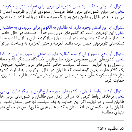
سئوال: آیا نوعی جنگ سرد میان کشورهای عربی برای نفوذ بیشتر بر حکومت طالب
بلخی:
در میان کشورهای عربی فقط عربستان سعودی توان و ظرفیت اعمال نفوذ 
می‌بییند نه در تقابل و دامن زدن به جنگ سرد منطقه‌ای با استفاده از متحدین
سئوال: آیا این امکان وجود دارد که طالبان به الگویی برای نیرو‌های به حاشی
بلخی:
این تهدیدی است که کشورهای عربی متوجه آن هستند. در حال حاضر بسیا
دست از مبارزه کشیده بودند، دوباره به مبارزه بازگردند. این را از بیانات و
شبکه‌های تلویزیونی جهان عرب مانند العربیه و حتی الجزیره به وضاحت می‌توا
سئوال: آیا منع حضور زنان از تمام فعالیت‌های اجتماعی از سوی طالبان در افغا
بلخی:
کشورهای عربی بخصوص حوزه خلیج‌فارس یک نگاه سنت‌گرایانه و محافظه‌کا
از منزل رو به افزایش است. لذا سیاست حاضر کشورهای عربی حاشیه خلیج‌فارس 
یک کلام تفاوت بدین گونه است که طالبان در حال سرکوب و به اسارت کشیدن زن
حمایت کرد.
سئوال: آینده روابط طالبان با کشورهای حوزه خلیج‌فارس را چگونه ارزیابی می‌
بلخی:
برخلاف روابط گرمی که در این زمان بین طالبان و کشورهای عربی خلی
طالبان است و در نهایت اگر این حمایت به یک سیاست تهاجمی مبدل نشود، بی‌
طالبان یا هر حکومتی در افغانستان و کشورهای عربی خلیج‌فارس در سطح تشریف
انتهای مطلب/
کد مطلب: 3567