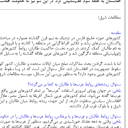
افغانستان به حلقه سوم عقب‌نشینی کرد. در این سو نیز نه حکومت افغانستا
مطالعات شرق/
مقدمه
کشور‌های حوزه خلیج فارس در نزدیک به نیم قرن گذشته همواره در مباحث م
پاکستان، بسترهای رشد و تکثیر افراط‌گرایی در منطقه را کاشته و با فروپا
ژئوپلیتیکی منطقه دگرگون شد و کشورهای عربی علاقه گذشته را به مسایل افغ
اما با شدت گرفتن بحث مذاکرات صلح میان ایالات متحده و طالبان، کشور کوچ
سقوط جمهوریت در افغانستان شد. حال سئوال این است که در پسا سقوط جمه
کشورهای عربی وجود دارد؟ به منظور بررسی این مسائل، موسسه مطالعات شرق 
سئوال: ریشه‌های روابط عرب‌ها با طالبان به کجا بر می‌گردد؟
بلخی:
در جهان پویای امروزی استفاده "عرب‌ها" بر تمام کشورهای عربی واقع د
عرب‌ها گفته می‌شود، تمام کشورهای عربی شمال آفریقا به شمول مصر، هلا
افغانستان سیاستی متفاوت دارند. از این جهت، ریشه روابط میان طالبان و این
شرق و یا بلوک غرب قرار داشتند.
سئوال: روابط طالبان و عرب‌ها و یا برعکس، روابط عرب‌ها و طالبان را در حکومت قبلی طالبان در دهه 70 شمسی در 
بلخی:
وقتی به دهه هفتاد خورشیدی بر می­‌گردیم، منظور از عرب‌­ها به صور
رهبری عربستان سعودی و زوال تدریجی ملت‌گرایی عربی اتفاق افتادند که در 