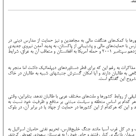
د.
ورها با کمک‌های هنگفت مالی به مجاهدین و نیز حمایت از مدارس دینی در
رس با حمایت‌های مالی و پشتیبانی از پاکستان، به پدید آمدن نیروی جدیدی
به نام طالبان کمک کردند. در دوره نخستِ حاکمیت طالبان، روابط کشورهای عربستان و امارات متحده عربی با طالبان به سطح تبادل سفرا رسید. اما با رویداد یازدهم سپتامبر ۲۰۰۱ و حمله آمریکا به افغانستان و متعاقب آن به عراق، شرایط
مذاکرات به رغم این که برای قطر دستاوردهای دیپلماتیک داشت اما منجر به
 به طالبان دارند و آیا امکان گسترش جنبش‏های شبیه به طالبان در خاک
شروح این گفتگو است.
ی از روابط کشورها و ملت‌های مختلف عربی با طالبان ندهد. بنابراین، وقتی
 هر کدام بر اساس منطقه و سیاست مبتنی بر منافع و ظرفیت خود نسبت به
و این که هرکدام از این کشورها در حمایت از جهاد یا در برابر آن، در بلوک
 و در کل غرب آسیا مانند جنگ خلیج‌فارس، تحریم نفتی حامیان اسرائیل به
 میدان بازیگری کنار رفتند و جای خود را به عربستان سعودی تعویض کردند.