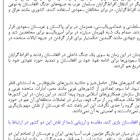
ر در انتقال افراط‌گرایان مسلمان عرب به جبهه‌های جنگ افغانستان به نوعی
 افراط‌گرایان، در برابر مخالفان سعودی استفاده کنند. کشوری مانند عراق و
لطنتی و ضدامپریالیستی، همزمان در برابر پاکستان و عربستان سعودی قرار
. صدام یک شبه قهرمان مبارزه در برابر امپریالیسم برای مجاهدین شد و
رو جهادی مانند گلبدین حکمتیار برای قرار گرفتن در جبهه ایالات متحده در
ن در این زمان به سوی یک جنگ داخلی در افغانستان رفتند و افراط‌گرایان
عودی‌ها برای ادامه نفوذ خود بر افغانستان و تمدید حوزه نفوذی خود با
دریغ هم کردند.
د که کشورهای هلال حاصل‌خیز و حاشیه نشین‌های خلیج‌فارس به استثنای قطر
بود. اما سوم، تعدادی از کشورهای عربی مانند مصر، امارات متحده عربی و
ثل سازمان همکاری‌های اسلامی ورود پیدا کنند. در این زمان، در این کشورها
ا ملک عبدالله پس از مرگ فهد، بیشتر در تعاملات منطقه‌ای آن هم در حوزه
ین گروه را جدی نگرفت. این امر باعث شد که عربستان از نقش مهم بازیگری
نمی‌دانستند و اهمیتی به آن نمی‌دادند.
غانستان بازی کند. مقایسه و ارزیابی شما از نقش این دو کشور در ارتباط با
در میان دو بازیگر هژمون غرب آسیا یعنی ایران و عربستان از تصادم این دو
ر افغانستان منافعی ندارد؛ این را هم قطر و هم دیگران می‌دانند اما تعامل با