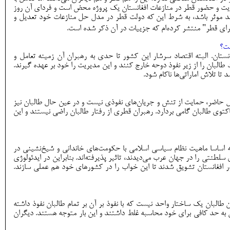
وریت و حضور قطر در منازعات افغانستان یک پروژه محض است و فردای آن روز
تواند موثر باشد، به شرط این که دولت قطر در مدل حل منازعات خود تعدیل و
برای قطر" منتشر کرده‌ام که جزییات در آن ذکر شده است.
ست؟
ستان. البته اقتصاد سرشار این کشور تا حدی به رهبران آن زمینه تعامل و
 طالبان را از زیر نفوذ دوحه خارج کنند و این مدیریت را خود بر عهده گیرند.
 تلاش اماراتی‌ها ناکام شود.
 حاضر، حمایت از تنش و جریان‌های نفوذی نیست و در عین حال طالبان نیز
کتوی طالبان گامی بردارد. رهبران قطری از رفتار طالبان راضی نیستند و این
اساسا ماهیت نظام سیاسی اسلامی با حکومت‌های خاندانی و شیخ‌نشینی در
لطنتی را در جهان عرب می‌دیدند، تاثیر پذیرفته‌اند. بنابراین در ایدئولوژی
در افغانستان تشویق شدند تا این خواب را در کشورهای خود هم عملی سازند.
ن طالبان یک ساختار واحد نیست که با نفوذ بر آن بر تمام طالبان نفوذ داشته
 به حد کافی برای خود محاسبه غلط داشتند و این بار متوجه هستند. دیگران