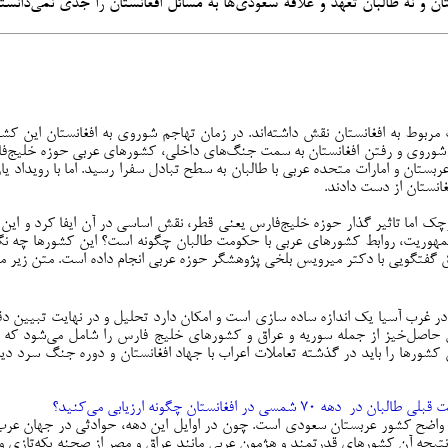
ن و نه طالبان تعهد و علاقه سعودی‌ها به مسائل افغانستان را جدی نمی‌دانستن
ربوط به افغانستان نقش داشته‌اند. در زمان تهاجم شوروی به افغانستان این کش
شی شوروی و رفتن افغانستان به سمت جنگ‌های داخلی، کشورهای عربی حوزه خلیج‌فا
انستان از دست دادند.
ک اما تاثیر گذار حوزه خلیج‌‌فارس یعنی قطر، نقش اساسی در آن ایفا کرد و این 
وریت، روابط کشورهای عربی با حکومت طالبان چگونه است؟ این کشورها چه نگاهی
گفتگویی با دکتر میرویس بلخی پژوهشگر حوزه عربی انجام داده است. متن زیر م
ر غرب آسیا یک اندازه ساده سازی است و امکان دارد تحلیل و در نهایت تبیین دقیق
ل حاصل‌خیز از جمله سوریه و عراق و کشورهای خلیج فارس را شامل می‌شود که
 کشورها را باید در گذشته تعاملات اعراب با جهاد افغانستان و دوره جنگ سرد دید 
افغانستان چگونه ارزیابی می‌کنید؟
ت واضح کشور عربستان سعودی است. چون در اوایل این دهه، حوادثی در جهان عرب
نتیجه آن کشورهای قدرتمند و هژمون عربی مانند عراق و مصر از صحنه یکه‌تازی و