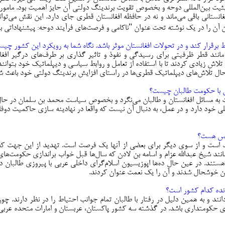
ی حیثیت بین‌المللی دوحه و بخصوص تقویت برندینگ دولتی آن حایز اهمیت بود. مام
فغانستانی باقی می‌ماند و نه در حافظه افغانستان قطری جای دارد. این نقش می‌
من آن را در یک نوشته‌ تحت عنوان "ناکامی و فرصت‌های فرآیند دوحه: پیشنهاداتی 
ط برقرار کند و در تحولات افغانستان موثر باشد. نگاه شما به رویکرد این کشور چی
مانند قطر ظرفیتی برای رسیدگی و نفوذ و تاثیر گذاری بر طرف‌های درگیر افغان
لاش زیادی کردند تا با استفاده از تعامل و روابط سیاسی و دیپلماتیک خود بتوانند
ال تلاش‌های دیپلماتیک قطری‌ها در راستای افزایش برندینگ دولتی خود باعث شد تا
س با حکومت طالبان چیست؟
به مسائل افغانستان و طالبان می‌نگرد و بخصوص سیاست محمد بن سلمان در حال
ی خود دارد و در عمل، به دنبال آن نیست که واقعا در نهادینه سازی حاکمیت دوفا
ارس هست؟
است و از سوی دیگر برای بعضی از آنها یک فرصت است. تهدید از این جهت که 
انند شیخ عبدالله عزام و اسامه بن لادن که سال‌ها قبل خواب براندازی حکومت‌های س
هستند. در عین حال ده‌ها اپوزیسیون اسلام‌گرای داخلی عربی با پیروزی طالبان 
بان خوشحال شدند و آن را یک نعمت عنوان کردند.
برنده کدام کشور است؟
انند و به همین دلیل در رفتار با طالبان تمام جوانب احتیاط را در نظر دارند. چو
برای حکومتداری باشد. در گذشته سه کشور پاکستان، عربستان و امارات متحده عربی