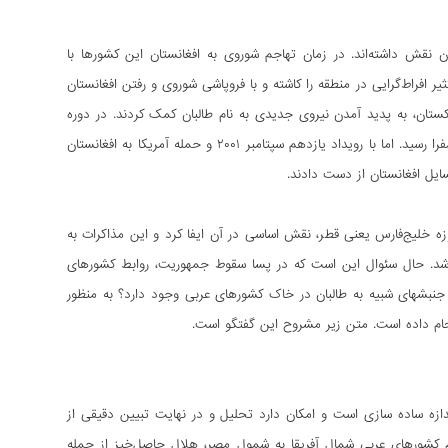
نقش داشته‌اند. در زمان تهاجم شوروی به افغانستان این کشورها با
فراط‌گرایی در منطقه را کاشته و با فروپاشی شوروی و رفتن افغانستان
تان، به پدید آمدن نیروی جدیدی به نام طالبان کمک کردند. در دوره
نخستِ حاکمیت طالبان، روابط کشورهای عربستان و امارات متحده عربی با طالبان به سطح تبادل سفرا رسید. اما با رویداد یازدهم سپتامبر ۲۰۰۱ و حمله آمریکا به افغانستان
ایل افغانستان از دست دادند.
ه خلیج‌‌فارس یعنی قطر، نقش اساسی در آن ایفا کرد و این مذاکرات به
 شد. حال سئوال این است که در پسا سقوط جمهوریت، روابط کشورهای
نبش‏های شبیه به طالبان در خاک کشورهای عربی وجود دارد؟ به منظور
ام داده است. متن زیر مشروح این گفتگو است.
ازه ساده سازی است و امکان دارد تحلیل و در نهایت تبیین دقیقی از
ام کشورهای عربی شمال آفریقا به شمول مصر، هلال حاصل‌خیز از جمله