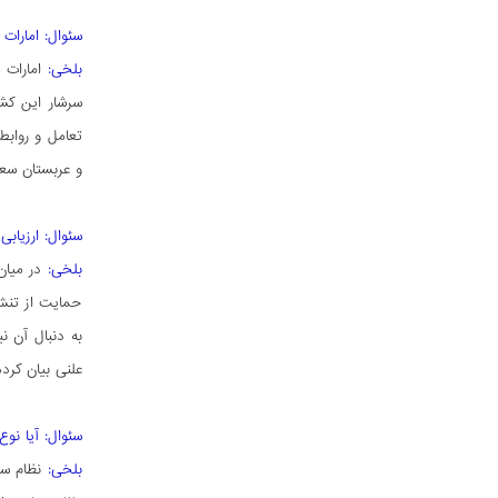
سئوال: امارات
بلخی:
امارات 
سرشار این کشو
تعامل و روابط
و عربستان سعو
سئوال: ارزیاب
بلخی:
در میا
حمایت از تنش 
به دنبال آن ن
علنی بیان کرده‌
سئوال: آیا نو
بلخی:
نظام سی