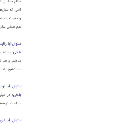
نظام سیاسی اس
لادن که سال‌ها
وضعیت مسلمانا
هم عملی سازند
سئوال:آیا رقاب
بلخی:
به نظرم 
ساختار واحد ن
سه کشور پاکست
سئوال: آیا نو
بلخی:
در میان
سیاست توسعه و
سئوال: آیا ای