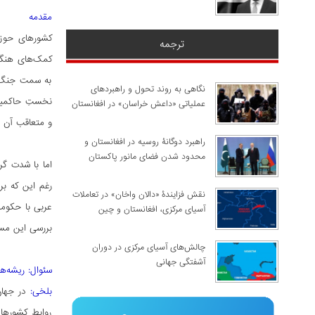
مقدمه
کشور‌های حوز
ترجمه
کمک‌های هنگفت
به سمت جنگ‌ها
نگاهی به روند تحول و راهبردهای
عملیاتی «داعش خراسان» در افغانستان
و متعاقب آن ب
راهبرد دوگانۀ روسیه در افغانستان و
محدود شدن فضای مانور پاکستان
اما با شدت گر
رغم این که ب
نقش فزایندۀ «دالان واخان» در تعاملات
عربی با حکومت
آسیای مرکزی، افغانستان و چین
بررسی این مس
چالش‌های آسیای مرکزی در دوران
آشفتگی جهانی
سئوال: ریشه‌ها
بلخی:
در جهان 
روابط کشورها 