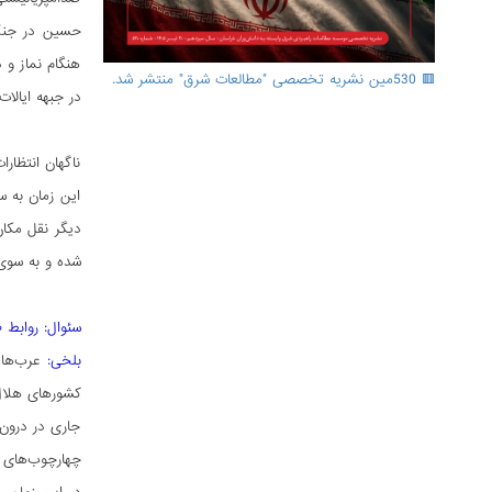
حسین در جنگ 
هنگام نماز و 
🟥 530مین نشریه تخصصی "مطالعات شرق" منتشر شد.
در جبهه ایالات
ناگهان انتظا
این زمان به س
دیگر نقل مکان
شده و به سوی 
سئوال: روابط طالبان و عرب‌ها در طول 20 سال
بلخی:
عرب­‌ها
کشورهای هلال
جاری در درون 
چهارچوب‌های ک