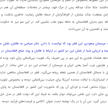
 در این کشورها بخصوص در مصر و عربستان سعودی جابجایی قدرت به صورت تدریجی 
 نداشتند. مثلا ملک عبدالله پس از مرگ فهد، بیشتر در تعاملات منطقه‌ای آن هم
وایل سلطنت ملک سلمان، از افراط‌گرایان از جمله طالبان رضایت خاطری نداشت و
قه دوم بحران افغانستان به حلقه سوم عقب نشینی کند. در این سو نیز، نه حکومت ا
ند و اهمیتی به آن نمی‌دادند.
 عربستان سعودی، این قطر بود که توانست با دادن دفتر سیاسی به طالبان، نقش محور
یسه و ارزیابی شما از نقش این دو کشور در ارتباط با طالبان و روند صلح افغانستا
دهه هشتاد هجری به این سو در پی تعریف یک هویت بین‌المللی برای خود بوده است
ر هژمون غرب آسیا یعنی ایران و عربستان از تصادم این دو در امان بماند. از این
ل با مسائل افغانستان از همین نقطه ریشه می‌گیرد. قطر در افغانستان منافعی ندارد؛ 
 استراتژیک با ایالات متحده آمریکا برای حیثیت بین‌المللی دوحه و بخصوص تقویت
پروژه محض است و فردای آن روز که ماموریت این کشور در افغانستان به پایان بر
ی جای دارد. این نقش می‌تواند موثر باشد، به شرط این که دولت قطر در مدل حل من
درس گیرد. من آن را در یک نوشته‌ تحت عنوان "ناکامی و فرصت‌های فرآیند دوحه: پی