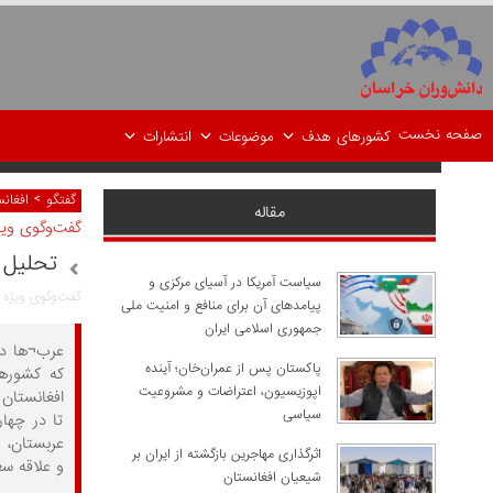
صفحه نخست
کشورهای هدف
موضوعات
انتشارات
>
گفتگو
افغان
مقاله
گفت‌وگوی وی
تحلیل 
سیاست آمریکا در آسیای مرکزی و
گفت‌وگوی ویژه 
پیامدهای آن برای منافع و امنیت ملی
جمهوری اسلامی ایران
پاکستان پس از عمران‌خان؛ آینده
که کشورها
اپوزیسیون، اعتراضات و مشروعیت
افغانستان 
سیاسی
تا در چها
عربستان، ر
اثرگذاری مهاجرین بازگشته از ایران بر
و علاقه سع
شیعیان افغانستان