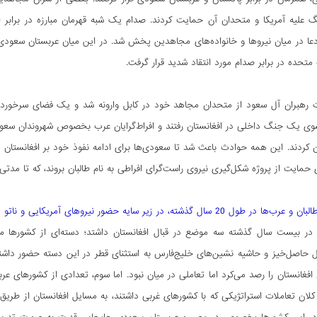
علیه آمریکا و متحدان آن حمایت کردند. صدام یک شبه قهرمان مبارزه در برابر ا
دعا در میان نیروها و خانواده‏‌های مجاهدین پخش شد. در این میان عربستان سعودی ن
 متحده در برابر صدام مورد انتقاد شدید قرار گرفت.
رات رهبران آل سعود از متحدان مجاهد خود در کابل وارونه شد و یک فضای سرخور
وی یک جنگ داخلی در افغانستان رفتند و افراط‌گرایان عرب بخصوص شهروندان سعودی ی
 کردند. این همه حوادث باعث شد تا سعودی‌ها برای ادامه نفوذ خود بر افغانستان 
حمایت از پروژه شکل‌گیری نیروی راست‌گرای افراطی به نام طالبان بروند، که تا مدتی
 گذشته، در زیر سایه حضور نیروهای آمریکایی و ناتو در افغانستان چگونه بود؟
 در بیست سال گذشته سه موضع در قبال افغانستان داشتد؛ دسته‌ای از کشورها موض
 حاصل‌خیز و حاشیه نشین‌های خلیج‌فارس به استثنای قطر در این دسته حضور داش
افغانستان را رصد می‌کرد اما تعاملی در میان نبود. اما سوم، تعدادی از کشورهای ع
لان تعاملات استراتژیکی که با کشورهای غربی داشتند، به مسایل افغانستان از طریق سا