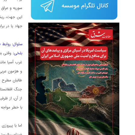
سوریه و عراق 
این جهت، ریشه
جهاد یا در برا
سئوال: روابط طالبان
بلخی:
وقتی به
غرب آسیا مانن
و هژمون عربی 
طالبان مطرح ا
جنگ افغانستان
از آن، از ظرف
با خطر مواجه 
اما با پیروز
ضدامپریالیستی