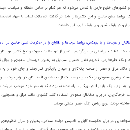
و کشورهای خلیج فارس را شامل می‌شود که هر کدام بر اساس منطقه و سیاست مبتنی 
 روابط میان طالبان و این کشورها را باید در گذشته تعاملات اعراب با جهاد افغان
بر آن، در بلوک شرق و یا بلوک غرب قرار داشتند.
 و عرب‌ها و یا برعکس، روابط عرب‌ها و طالبان را در حکومت قبلی طالبان در دهه 70 شمسی در افغانستان چگونه ارزیابی می‌کن
 دهه هفتاد خورشیدی بر می­‌گردیم، منظور از عرب‌­ها به صورت واضح کشور عربست
د جنگ خلیج‌فارس، تحریم نفتی حامیان اسرائیل به رهبری عربستان سعودی و زوال تد
مانند عراق و مصر از صحنه یکه‌تازی و میدان بازیگری کنار رفتند و جای خود را به
ست. رهبران سعودی از یک سو در حمایت از مجاهدین افغانستان در برابر بلوک سیوسیا
 به نوعی یک بازی استراتژیکی را راه انداخته بودند که به باور خود موجب می‌شد 
یت افراط‌گرایان، در برابر مخالفان سعودی استفاده کنند. کشوری مانند عراق و همچنی
ساخته بودند، برای ریاض زنگ خطر امنیتی بودند.
ی مجاهدین در برابر حکومت کابل و تاسیس دولت اسلامی، رهبران و سران تنظیم‌ها
، همزمان در برابر پاکستان و عربستان سعودی قرار گرفتند. بعضی از سران مجاهد