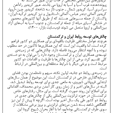
کریدورهای بین‌المللی مختلفی از خاک ایران عبور می‌کنند که
پیونددهنده غرب آسیا و آسیا به اروپا می باشند. عبور کریدور راه‌آهن
سراسری آسیا، کریدور شمال ـ جنوب (از سه شاخه)، کریدور چین-اروپا،
کریدور آلماتی-بندر عباس، آلماتی-استانبول و نیز کریدور ترکیه-ایران-
پاکستان از جمله مسیرهایی هستند که از طریق آنها کشورهای محصور
در خشکی آسیای میانه از جمله ترکمنستان و جنوب آسیا به آب‌های آزاد
بین‌المللی و اروپا متصل می شوند (وب‌سایت بازار، 1400).
چالش‌های توسعه روابط ایران و ترکمنستان
هرچند عوامل مختلفی ظرفیت بالقوه‌ای برای همکاری دو کشور فراهم
کرده است، اما واقعیت این است که این همکاری‌ها تاکنون در حد مطلوب
نبوده و با آنچه انتظار می‌رود فاصله دارد. چالش‌هایی که در زمینه‌ی
توسعه‌ی همکاری ایران و ترکمنستان وجود دارد را می‌توان به دو دسته‌ی
کلی تقسیم کرد. برخی از این چالش‌ها با ظرفیت و اقدامات دو کشور
مرتبط است و برخی دیگر با شرایط منطقه‌ای و بین‌المللی در ارتباط
است.
در زمینه‌ی روابط دو جانبه، اولین نکته، مبهم و نامطمئن بودن فضای
سرمایه‌گذاری خارجی در ترکمنستان است. این موضوع از همان سال‌های
ابتدایی فروپاشی شوروی، به مانعی جدی برای توسعه روابط تبدیل شد.
البته در سال‌های اخیر و از زمان روی کار آمدن بردی محمداف، اقداماتی
برای اصلاح این روند صورت گرفته است. برای مثال، رفتارهای خاص
ترکمنستان در حوزه ترانزیت بین‌المللی یکی از چالش‌های جدی در
روابط دو کشور طی یک سال اخیر بوده است. اگرچه تا پیش از این نیز
گاه­گاهی شاهد بسته شدن مرزهای ترانزیتی و بروز برخی مشکلات از
سوی طرف ترکمنستانی بوده‌ایم، اما با آغاز بحران شیوع کرونا این