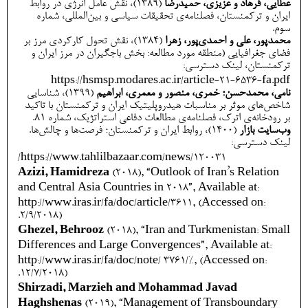
عطایی، فرهاد و عزیزی، حمیدرضا
(1389)، نقش عامل انرژی در روابط
ایران و ترکمنستان، فصلنامه‌ی تحقیقات سیاسی و بین‌المللی، شماره
سوم.
محمدپور، علی و احمدی‌پور، زهرا
(1384)، نقش تحول کارکردی مرز بر
فضای جغرافیایی (منطقه مورد مطالعه: بخش باجگیران در مرز ایران و
ترکمنستان، لینک دسترسی:
https://hsmsp.modares.ac.ir/article-21-6536-fa.pdf
نامی، محمدحسن؛ خمری، منصور و معمری، ابراهیم
(1399)، شناسایی
شاخص‌های موثر بر مناسبات هیدروپلیتیک ایران و ترکمنستان با تاکید
بر رودخانه‌ی اترک، فصلنامه‌ی مطالعات دفاعی استراتژیک، شماره 81.
وب‌سایت بازار
(1400)، روابط ایران و ترکمنستان؛ فرصت‌ها و چالش‌ها.
لینک دسترسی:
https://www.tahlilbazaar.com/news/120031/
Azizi, Hamidreza
(2018), “Outlook of Iran’s Relation
and Central Asia Countries in 2018”, Available at:
http://www.iras.ir/fa/doc/article/3611, (Accessed on:
2/9/2018).
Ghezel, Behrooz
(2018), “Iran and Turkmenistan: Small
Differences and Large Convergences”, Available at:
http://www.iras.ir/fa/doc/note/ 3761/%, (Accessed on:
12/7/2018).
Shirzadi, Marzieh and Mohammad Javad
Haghshenas
(2019), “Management of Transboundary