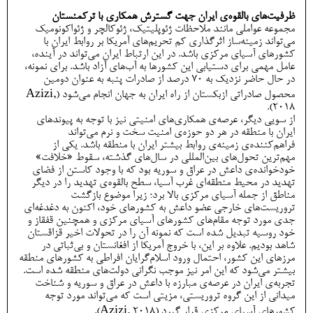
ظرفیت‌های بالقوه‌ی ایران جهت گسترش همکاری با ترکمنستان
مجموعه عواملی مانند ملاحظات ژئوپلیتیک، ژئوکالچر و ژئواکونومیک
می‌تواند زمینه‌ساز اثرگذاری کم تحریم‌های آمریکا بر روابط ایران با
کشورهای آسیای مرکزی باشد. در این ارتباط ایران می‌تواند در آینده،
عامل مهمی برای دستیابی این کشورها به آب‌های آزاد باشد. برای نمونه،
در حال حاضر نزدیک به 70 درصد از صادرات پنبه به عنوان دومین
محصول صادراتی ازبکستان از راه ایران به جهان انجام می‌شود (Azizi,
2018).
از سویی دیگر، عرصه‌ی همکاری‌های امنیتی نیز با توجه به پیوندهای
ایران با منطقه در هر دو حوزه‌ی امنیت سخت و نرم می‌تواند
فراهم‌کننده‌ی زمینه‌ی روابط بیشتر ایران با منطقه باشد. یکی از
مهم‌ترین تحول‌های بین‌المللی در سال‌های گذشته، سقوط «خلافت»
خودخوانده‌ی داعش در عراق و سوریه بود که با وجود کاستن از فضای
تهدید در محیط منطقه‌ای غرب آسیا، سطح بالقوه‌ی تهدید را در دیگر
مناطق از جمله آسیای مرکزی بالا برد؛ زیرا موضوع بازگشت
تروریست‌های خارجی عضو داعش به کشورهای خود، اکنون به دغدغه‌ای
جدی مورد توجه مقام‌های کشورهای آسیای مرکزی و همچنین قفقاز و
خود روسیه تبدیل شده است که نمونه آن را در تحولات اخیر قزاقستان
شاهد بودیم. علاوه بر این، با خروج آمریکا از افغانستان و بی‌ثباتی در
مرزهای این کشور، احتمال ورود اسلام‌گرایان افراطی به کشورهای منطقه
بیشتر می‌شود که این امر نیز موجب نگرانی دولت‌های منطقه شده است.
تجربه‌ی ایران در عرصه‌ی مبارزه با داعش در عراق و سوریه و شناخت
میدانی از این گروه تروریستی، مزیتی است که می‌تواند مورد توجه
کشورهای آسیای مرکزی قرار گیرد (Azizi, 2018).