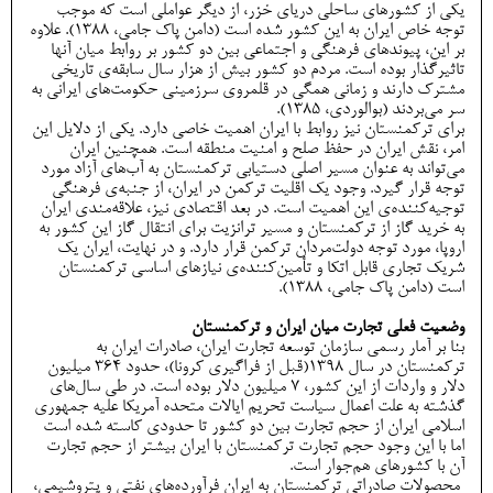
یکی از کشورهای ساحلی دریای خزر، از دیگر عواملی است که موجب
توجه خاص ایران به این کشور شده است (دامن پاک جامی، 1388). علاوه
بر این، پیوندهای فرهنگی و اجتماعی بین دو کشور بر روابط میان آنها
تاثیرگذار بوده است. مردم دو کشور بیش از هزار سال سابقه‌ی تاریخی
مشترک دارند و زمانی همگی در قلمروی سرزمینی حکومت‌های ایرانی به
سر می‌بردند (بوالوردی، 1385).
برای ترکمنستان نیز روابط با ایران اهمیت خاصی دارد. یکی از دلایل این
امر، نقش ایران در حفظ صلح و امنیت منطقه است. همچنین ایران
می‌تواند به عنوان مسیر اصلی دستیابی ترکمنستان به آب‌های آزاد مورد
توجه قرار گیرد. وجود یک اقلیت ترکمن در ایران، از جنبه‌ی فرهنگی
توجیه‌کننده‌ی این اهمیت است. در بعد اقتصادی نیز، علاقه‌مندی ایران
به خرید گاز از ترکمنستان و مسیر ترانزیت برای انتقال گاز این کشور به
اروپا، مورد توجه دولت‌مردان ترکمن قرار دارد. و در نهایت، ایران یک
شریک تجاری قابل اتکا و تأمین‌کننده‌ی نیازهای اساسی ترکمنستان
است (دامن پاک جامی، 1388).
وضعیت فعلی تجارت میان ایران و ترکمنستان
بنا بر آمار رسمی سازمان توسعه تجارت ایران، صادرات ایران به
ترکمنستان در سال ۱۳۹8(قبل از فراگیری کرونا)، حدود ۳۶۴ میلیون
دلار و واردات از این کشور، ۷ میلیون دلار بوده است. در طی سال‌های
گذشته به علت اعمال سیاست تحریم ایالات متحده آمریکا علیه جمهوری
اسلامی ایران از حجم تجارت بین دو کشور تا حدودی کاسته شده است
اما با این وجود حجم تجارت ترکمنستان با ایران بیشتر از حجم تجارت
آن با کشورهای هم‌جوار است.
محصولات صادراتی ترکمنستان به ایران فرآورده‌های نفتی و پتروشیمی،