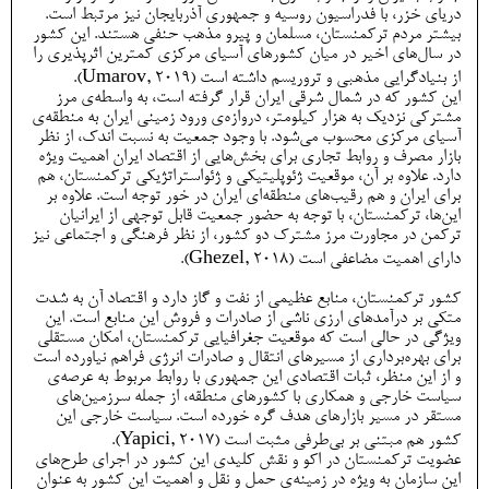
دریای خزر، با فدراسیون روسیه و جمهوری آذربایجان نیز مرتبط است.
بیشتر مردم ترکمنستان، مسلمان و پیرو مذهب حنفی هستند. این کشور
در سال‌های اخیر در میان کشورهای آسیای مرکزی کمترین اثرپذیری را
از بنیادگرایی مذهبی و تروریسم داشته است (Umarov, 2019).
این کشور که در شمال شرقی ایران قرار گرفته است، به واسطه‌ی مرز
مشترکی نزدیک به هزار کیلومتر، دروازه‌ی ورود زمینی ایران به منطقه‌ی
آسیای مرکزی محسوب می‌شود. با وجود جمعیت به نسبت اندک، از نظر
بازار مصرف و روابط تجاری برای بخش‌هایی از اقتصاد ایران اهمیت ویژه
دارد. علاوه بر آن، موقعیت ژئوپلیتیکی و ژئواستراتژیکی ترکمنستان، هم
برای ایران و هم رقیب‌های منطقه‌ای ایران در خور توجه است. علاوه بر
این‌ها، ترکمنستان، با توجه به حضور جمعیت قابل توجهی از ایرانیان
ترکمن در مجاورت مرز مشترک دو کشور، از نظر فرهنگی و اجتماعی نیز
دارای اهمیت مضاعفی است (Ghezel, 2018).
کشور ترکمنستان، منابع عظیمی از نفت و گاز دارد و اقتصاد آن به شدت
متکی بر درآمدهای ارزی ناشی از صادرات و فروش این منابع است. این
ویژگی در حالی است که موقعیت جغرافیایی ترکمنستان، امکان مستقلی
برای بهره‌برداری از مسیرهای انتقال و صادرات انرژی فراهم نیاورده است
و از این منظر، ثبات اقتصادی این جمهوری با روابط مربوط به عرصه‌ی
سیاست خارجی و همکاری با کشورهای منطقه، از جمله سرزمین‌های
مستقر در مسیر بازارهای هدف گره خورده است. سیاست خارجی این
کشور هم مبتنی بر بی‌طرفی مثبت است (Yapici, 2017).
عضویت ترکمنستان در اکو و نقش کلیدی این کشور در اجرای طرح‌های
این سازمان به ویژه در زمینه‌ی حمل و نقل و اهمیت این کشور به عنوان