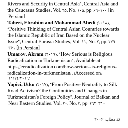
Rivers and Security in Central Asia”, Central Asia and
the Caucasus Studies, Vol. 25, No. 105, pp. 69-100 [in
Persian].
Taheri, Ebrahim and Mohammad Abedi
(2018),
“Positive Thinking of Central Asian Countries towards
the Islamic Republic of Iran Based on the Nuclear
Issue”, Central Eurasia Studies, Vol. 11, No. 2, pp. 279-
361 [in Persian].
Umarov, Akram
(2019), “How Serious is Religious
Radicalization in Turkmenistan”, Available at:
https://eeradicalization.com/how-serious-is-religious-
radicalization-in-turkmenistan/, (Accessed on:
11/12/2019).
Yapici, Utku
(2017), “From Positive Neutrality to Silk
Road Activism? the Continuities and Changes in
Turkmenistan’s Foreign Policy”, Journal of Balkan and
Near Eastern Studies, Vol. 20, No. 3, pp. 293-310.
کد مطلب: 3006