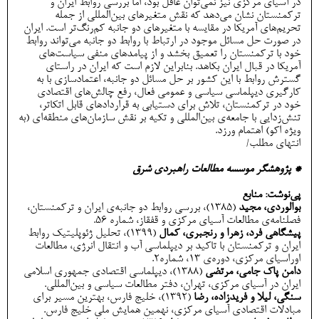
در آسیای مرکزی نیز نمی‌توان غافل بود، اما بررسی روابط ایران و
ترکمنستان نشان می‌دهد که نقش متغیرهای بین‌المللی از جمله
تحریم‌های آمریکا در مقایسه با متغیرهای دو جانبه کم‌رنگ‌تر است. ایران
در صورت حل مسائل موجود در ارتباط با روابط دو جانبه می‌تواند روابط
خود با ترکمنستان را تعمیق بخشد و از پیامدهای منفی سیاست‌های
آمریکا در قبال ایران بکاهد. بنابراین لازم است که ایران در راستای
گسترش روابط با این کشور بر حل مسائل دو جانبه، اعتمادسازی با به
کارگیری دیپلماسی سیاسی و عمومی فعال، رفع چالش‌های اقتصادی
خود در ترکمنستان، تلاش برای دستیابی به قراردادهای قابل اتکاتر،
تنش‌زدایی با جامعه‌ی بین‌المللی و تکیه بر نقش سازمان‌های منطقه‌ای (به
ویژه اکو) اهتمام ورزد.
انتهای مطلب/
* پژوهشگر موسسه مطالعات راهبردی شرق
پی‌نوشت: منابع
بوالوردی، مجید
(1385)، بررسی روابط دو جانبه‌ی ایران و ترکمنستان،
فصلنامه‌ی مطالعات آسیای مرکزی و قفقاز، شماره 56.
پیشگاهی فرد، زهرا و رنجبری، کمال
(1399)، تحلیل ژئوپلیتیک روابط
ایران و ترکمنستان با تاکید بر دیپلماسی آب و انتقال انرژی، مطالعات
اوراسیای مرکزی، دوره‌ی 13، شماره2.
دامن پاک جامی، مرتضی
(1388)، دیپلماسی اقتصادی جمهوری اسلامی
ایران در آسیای مرکزی، تهران، دفتر مطالعات سیاسی و بین‌المللی.
سنگی، لیلا و فریدزاده، رضا
(1392)، خلیج فارس، بهترین مسیر براي
مبادلات اقتصادي آسیاي مرکزي، نهمین همایش ملی خلیج فارس.