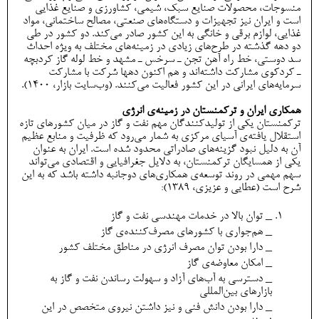
منسوجات، محصولات صنایع سبک، شیمی، کشاورزی و صنایع غذایی
است و ایران نیز تجهیزات و دستگاه‌های صنعتی، مصالح ساختمانی، مواد
غذایی، لوازم برقی و خانگی به این کشور صادر می‌کند. دو کشور در طی
دو دهه گذشته در طرح‌های زیادی در زمینه‌های مختلف به ویژه احداث
سد دوستی، خط راه آهن تجن ـ سرخس ـ مشهد و خط لوله گاز کردبچه
ـ کردکوی مشارکت داشته‌اند و هم اکنون ده­ها شرکت با مشارکت
سرمایه‌های ایرانی در این کشور فعالیت می‌کنند. (وب‌سایت بازار، 1400).
همکاری ایران و ترکمنستان در زمینه‌ی انرژی
ترکمنستان یکی از تولیدکنندگان مهم نفت و گاز در میان کشورهای تازه
استقلال یافته‌ی آسیای مرکزی به شمار می‌رود که ظرفیت و منابع عظیم
آن به دلیل نبود گزینه‌های صادراتی محدود شده است. ایران به عنوان
یکی از همسایگان ترکمنستان، به دلایل جغرافیایی و اقتصادی می‌تواند
سهم مهمی در روند توسعه‌ی همکاری‌های دوجانبه داشته باشد که به این
شرح است (عطایی و عزیزی، 1389):
_ توان بالا در خدمات مهندسی نفت و گاز
_ هم‌جواری با کشورهای مصرف‌کننده‌ی گاز
_ دارا بودن توان مصرف انرژی در مناطق مختلف کشور
_ امکان معاوضه‌ی گاز
_ دسترسی به آب‌های آزاد و سهولت رساندن نفت و گاز به
بازارهای بین‌المللی
_ دارا بودن دانش فنی و نیز داشتن نیروی متخصص در این