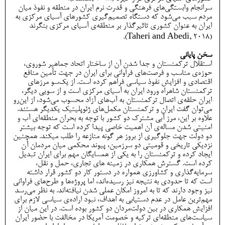
سرانجام وابستگی‌های فرهنگی و قدرت نرم ایران در منطقه و نفوذ میان
مردم سبب می‌شود که دستگاه تصمیم‌گیری کشورهای آسیای مرکزی به
ایران به عنوان کشوری تاثیرگذار بر منطقه‌ی آسیای مرکزی بنگرند
(Taheri and Abedi, 2018).
سخن پایانی
استقلال ترکمنستان و جدا شدن آن از ساختار اتحاد جماهیر شوروی،
حوزه‌ی مناسب و فرصت‌های فراوانی برای ایران در جهت تأمین منافع
اقتصادی و افزایش نفوذ سیاسی فراهم کرده ­است. از یک‌سو مرزهای
ترکمنستان شاهراه ورود ایران به آسیای مرکزی است و از سویی دیگر،
ایران حلقه‌ی اتصال ترکمنستان به آب‌های آزاد محسوب می‌شود، از این‌رو
می‌توان گفت ایران و تركمنستان مکمل‌هاي ژئوپليتيک یکدیگر هستند.
علاوه بر این، مرز آبی مشترک دو کشور با توجه به بحران منطقه‌ای آب و
امنیتی شدن مساله‌ی آن اهمیت خاصی پیدا کرده است که توجه بیشتر
دو دولت جهت جلوگیری از بروز هر گونه منازعه را طلب می­کند. همچنین
نزدیکی تاریخی و قومیتی دو سرزمین، پیوند محکمی میان مردمان آن
ایجاد کرده و ترکمنستان را به یکی از همسایگان مهم برای ایران تبدیل
کرده است. گسترش همکاری در زمینه­ های تجاری، حمل و نقل،
سرمایه‌گذاری و کشاورزی همواره در دستور کار دو کشور قرار داشته
است که تا حدودی به نتیجه نیز رسیده‌اند، اما پروژه‌ها و طرح‌های فراوانی
نیز وجود دارند که تا به امروز امکان عملی شدن نیافته‌اند. به نظر می‌رسد
مهم‌ترین عامل در عدم دستیابی به اهداف، نبود اراده‌ی سیاسی لازم برای
افزایش همکاری در بین دولت‌مردان دو کشور بوده است. در این میان از
سیاست‌های منطقه‌ای ترکیه و خصومت آمریکا در مخالفت با حضور ایران