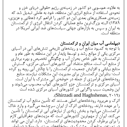
به علاوه، هم‌سویی دو کشور در زمینه‌ی رژیم حقوقی دریای خزر و
نحوه‌ی استفاده از منابع انرژی این منطقه، خود به عاملی تبدیل شد که
زمینه‌ی همکاری‌های بعدی این دو کشور را فراهم کرد (عطایی و عزیزی،
1389) البته بزرگ‌ترین مانع عملیاتی کردن انتقال انرژی از ترکمنستان
به ایران و سپس به بازارهای جهانی سیاست‌های ضد ایرانی امریکا در
منطقه است.
دیپلماسی آب میان ایران و ترکمنستان
با توجه به کمبود منابع آب و ریشه‌های تاریخی تنش‌های آبی در آسیای
مرکزی یکی از موانع رشد و توسعۀ پایدار در این منطقه به طور عام و
ترکمنستان به طور خاص بحران آب و چگونگی تخصیص و بهره برداری
از منابع آب است. منافع متضاد آبی کشورهای آسیای مرکزی، گسترش
منابع بیابانی و افزایش جمعیت، ترکمنستان را با چالش آبی روبه رو کرده
است؛ بنابراین ترکمنستان برای مدیریت این مشکلات نیازمند منابع
رودخانه‌های فرامرزی از جمله در حوضه‌ی آبی مشترک با ایران است.
آسیای مرکزی و ترکمنستان جزو کشورهای کم‌آب محسوب می‌شوند و
این وضعیت سبب واگرایی در کشورهای آسیای مرکزی شده است
(Shirzadi and Haghshenas, 2019).
اترک و هریرود رودخانه‌های اصلی هستند که تأمین منابع آب ترکمنستان
را بر عهده دارند. رودخانه‌ی اترک از ایران سرچشمه می‌گیرد و وارد خاک
ترکمنستان می‌شود و بخش زیادی از نیازهای آبی ترکمنستان را تأمین
می‌کند. ایران از مهم‌ترین کشورهایی است که مزیت‌های جغرافیایی لازم
را برای برطرف کردن محدودیت‌های ترکمنستان، دارد. ایران می تواند
در زمینه‌ی منابع آبی مشترک در رودخانه‌های مرزی با رویکرد دیپلماسی