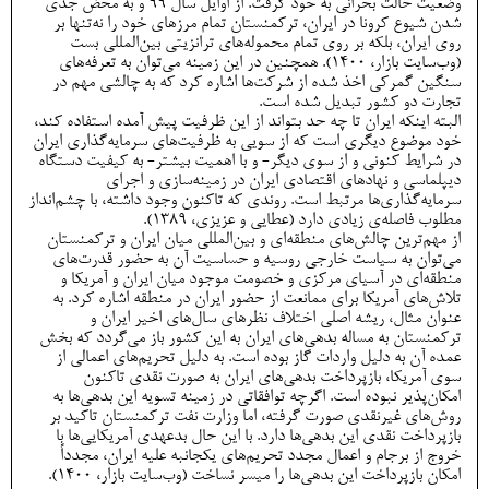
وضعیت حالت بحرانی به خود گرفت. از اوایل سال ۹۹ و به محض جدی‌
شدن شیوع کرونا در ایران، ترکمنستان تمام مرزهای خود را نه‌تنها بر
روی ایران، بلکه بر روی تمام محموله‌های ترانزیتی بین‌المللی بست
(وب‌سایت بازار، 1400). همچنین در این زمینه می‌توان به تعرفه‌های
سنگین گمرکی اخذ شده از شرکت‌ها اشاره کرد که به چالشی مهم در
تجارت دو کشور تبدیل شده است.
البته اینکه ایران تا چه حد بتواند از این ظرفیت پیش آمده استفاده کند،
خود موضوع دیگری است که از سویی به ظرفیت‌های سرمایه‌گذاری ایران
در شرایط کنونی و از سوی دیگر- و با اهمیت بیشتر- به کیفیت دستگاه
دیپلماسی و نهادهای اقتصادی ایران در زمینه‌سازی و اجرای
سرمایه‌گذاری‌ها مرتبط است. روندی که تاکنون وجود داشته، با چشم‌انداز
مطلوب فاصله‌ی زیادی دارد (عطایی و عزیزی، 1389).
از مهم‌ترین چالش‌های منطقه‌ای و بین‌المللی میان ایران و ترکمنستان
می‌توان به سیاست‌ خارجی روسیه و حساسیت آن به حضور قدرت‌های
منطقه‌ای در آسیای مرکزی و خصومت موجود میان ایران و آمریکا و
تلاش‌های آمریکا برای ممانعت از حضور ایران در منطقه اشاره کرد. به
عنوان مثال، ریشه اصلی اختلاف نظرهای سال‌های اخیر ایران و
ترکمنستان به مساله بدهی‌های ایران به این کشور باز می‌گردد که بخش
عمده آن به دلیل واردات گاز بوده است. به دلیل تحریم‌های اعمالی از
سوی آمریکا، بازپرداخت بدهی‌های ایران به صورت نقدی تاکنون
امکان‌پذیر نبوده است. اگرچه توافقاتی در زمینه تسویه این بدهی‌ها به
روش‌های غیرنقدی صورت گرفته، اما وزارت نفت ترکمنستان تاکید بر
بازپرداخت نقدی این بدهی‌ها دارد. با این حال بدعهدی آمریکایی‌ها با
خروج از برجام و اعمال مجدد تحریم‌های یکجانبه علیه ایران، مجدداً
امکان بازپرداخت این بدهی‌ها را میسر نساخت (وب‌سایت بازار، 1400).