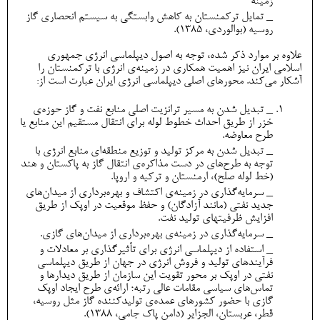
زمینه
_ تمایل ترکمنستان به کاهش وابستگی به سیستم انحصاری گاز
روسیه (بوالوردی، 1385).
علاوه بر موارد ذکر شده، توجه به اصول دیپلماسی انرژی جمهوری
اسلامی ایران نیز اهمیت همکاری در زمینه‌ی انرژی با ترکمنستان را
آشکار می‌کند. محورهای اصلی دیپلماسی انرژی ایران عبارت است از:
_ تبدیل شدن به مسیر ترانزیت اصلی منابع نفت و گاز حوزه‌ی
خزر از طریق احداث خطوط لوله برای انتقال مستقیم این منابع یا
طرح معاوضه.
_ تبدیل شدن به مرکز تولید و توزیع منطقه‌ای منابع انرژی با
توجه به طرح‌های در دست مذاکره‌ی انتقال گاز به پاکستان و هند
(خط لوله صلح)، ارمنستان و ترکیه و اروپا.
_ سرمایه‌گذاری در زمینه‌ی اکتشاف و بهره‌برداری از میدان‌های
جدید نفتی (مانند آزادگان) و حفظ موقعیت در اوپک از طریق
افزایش ظرفیت‎های تولید نفت.
_ سرمایه‌گذاری در زمینه‌ی‌ بهره‌برداری از میدان‌های گازی.
_ استفاده از دیپلماسی انرژی برای تأثیرگذاری بر معادلات و
فرآیندهای تولید و فروش انرژی در جهان از طریق دیپلماسی
نفتی در اوپک بر محور تقویت این سازمان از طریق دیدارها و
تماس‌های سیاسی مقامات عالی رتبه؛ ارائه‌ی طرح ایجاد اوپک
گازی با حضور کشورهای عمده‌ی تولیدکننده گاز مثل روسیه،
قطر، عربستان، الجزایر (دامن پاک جامی، 1388).