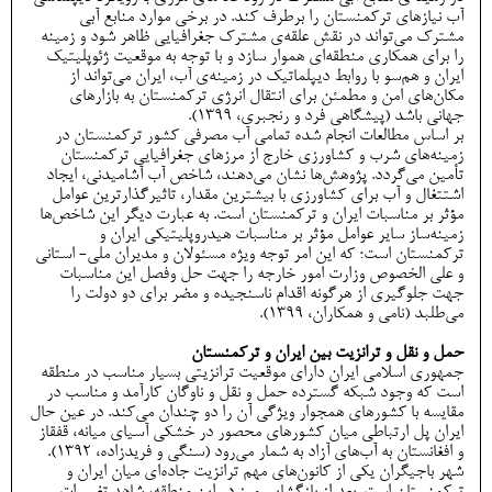
آب نیازهای ترکمنستان را برطرف کند. در برخی موارد منابع آبی
مشترک می‌تواند در نقش علقه‌ی مشترک جغرافیایی ظاهر شود و زمینه
را برای همکاری منطقه‌ای هموار سازد و با توجه به موقعیت ژئوپلیتیک
ایران و هم‌سو با روابط دیپلماتیک در زمینه‌ی آب، ایران می‌تواند از
مکان‌های امن و مطمئن برای انتقال انرژی ترکمنستان به بازارهای
جهانی باشد (پیشگاهی فرد و رنجبری، 1399).
بر اساس مطالعات انجام شده تمامی آب مصرفی کشور ترکمنستان در
زمینه‌های شرب و کشاورزی خارج از مرزهای جغرافیایی ترکمنستان
تأمین می‌گردد. پژوهش‌ها نشان می‌دهند، شاخص آب آشامیدنی، ایجاد
اشتتغال و آب برای کشاورزی با بیشترین مقدار، تاثیرگذارترین عوامل
مؤثر بر مناسبات ایران و ترکمنستان است. به عبارت دیگر این شاخص‌ها
زمینه‌ساز سایر عوامل مؤثر بر مناسبات هیدروپلیتیکی ایران و
ترکمنستان است؛ که این امر توجه ویژه مسئولان و مدیران ملی- استانی
و علی الخصوص وزارت امور خارجه را جهت حل وفصل این مناسبات
جهت جلوگیری از هرگونه اقدام ناسنجیده و مضر برای دو دولت را
می‌طلبد (نامی و همکاران، 1399).
حمل و نقل و ترانزیت بین ایران و ترکمنستان
جمهوري اسلامی ایران داراي موقعیت ترانزیتی بسیار مناسب در منطقه
است که وجود شبکه گسترده حمل و نقل و ناوگان کارآمد و مناسب در
مقایسه با کشورهای همجوار ویژگی آن را دو چندان می‌کند. در عین حال
ایران پل ارتباطی میان کشورهاي محصور در خشکی آسیاي میانه، قفقاز
و افغانستان به آب‌هاي آزاد به شمار می‌رود (سنگی و فریدزاده، 1392).
شهر باجیگران یکی از کانون‌های مهم ترانزیت جاده‌ای میان ایران و