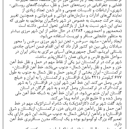
ترکمنستان است. بعد از بازگشایی مرز در این منطقه، شاهد تغییرات
فضایی و جغرافیایی در زمینه‌های حمل و نقل، سکونت‌گاه‌های روستایی-
شهری، ارتباطات و تاسیسات عمومی و دایر شدن تعداد زیادی از
نمایندگی‌های ادارات و سازمان‌های دولتی و غیردولتی و همچنین تغییر
روند حرکت جمعیت به خصوص در شهر باجگیران بوده­ایم، به طوری که
نمای این شهر نسبت به قبل از بازگشایی تحول اساسی داشته است
(محمدپور و احمدی‌پور، 1384). در حال حاضر از این شهر مرزی بیشتر
به منظور جابجایی مسافر و توریست استفاده می‌شود.
ایجاد راه‌آهن- مشهد -سرخس- تجن نیز شهر مرزی سرخس را محور
مبادلات ریلی بین دو کشور قرار داد که این اقدام ضمن احیاي جاد‌ه‌ی
باستانی ابریشم، اتصال جمهوري‌هاي آسیاي مرکزي به بنادر ایران در
سواحل خلیج فارس و دریاي عمان را امکان‌پذیر ساخت.
شهر برکت در ترکمنستان نیز یکی از نقاط مهم در حمل و نقل خط آهن
خزر و حمل و نقل راه‌آهن شمال- جنوب می‌باشد. خط آهن قزاقستان-
ترکمنستان- ایران بخشی از کریدور حمل و نقل شمال به جنوب به طول
۶۷۷ کیلومتر (۴۲۱ مایل)، قزاقستان و ترکمنستان را به ایران و خیلج
فارس وصل می‌کند. این خط آهن شهر اوزن در قزاقستان را به شهر
برکت-اترک در ترکمنستان وصل کرده و به شهر گرگان در استان
گلستان ایران ختم می‌شود. در ایران خط آهن به شبکه خط آهن ملی
وصل شده و تا خلیج فارس ادامه پیدا می‌کند.
باید گفت شهر برکت (کازاندژیک) یک شاه‌راه استراتژیک مهم در خط
آهن حمل و نقل راه‌آهن خزر (دریای خزر، ترکمنستان، ازبکستان و شرق
قزاقستان) و راه‌آهن ارتباطی شمال به جنوب می‌باشد. این شهر دارای یک
تعمیرگاه بزرگ لوکوموتیو بوده و یک ایستگاه مدرن مسافربری خط آهن
دارد.