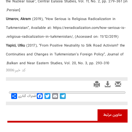
the Nuclear Issue”, Central Eurasia Studies, Vol. 11, No. 2, pp. 279-361 [in
Persian].
Umarov, Akram
(2019), “How Serious is Religious Radicalization in
Turkmenistan”, Available at: https://eeradicalization.com/how-serious-is-
religious-radicalization-in-turkmenistan/, (Accessed on: 11/12/2019).
Yapici, Utku
(2017), “From Positive Neutrality to Silk Road Activism? the
Continuities and Changes in Turkmenistan’s Foreign Policy”, Journal of
Balkan and Near Eastern Studies, Vol. 20, No. 3, pp. 293-310.
کد خبر:3006
Share
Facebook
Twitter
Email
Telegram
اشتراک گذاری
عناوین مرتبط