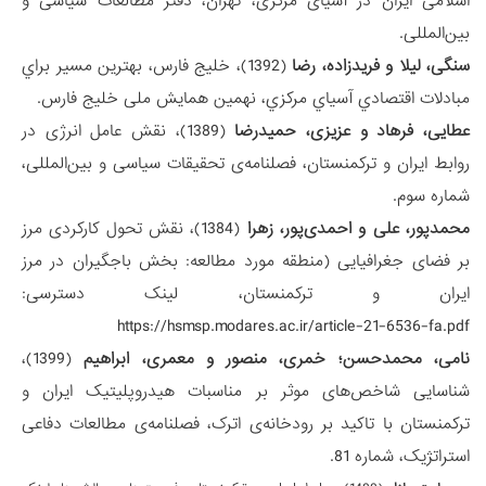
اسلامی ایران در آسیای مرکزی، تهران، دفتر مطالعات سیاسی و
بین‌المللی.
سنگی، لیلا و فریدزاده، رضا
(1392)، خلیج فارس، بهترین مسیر براي
مبادلات اقتصادي آسیاي مرکزي، نهمین همایش ملی خلیج فارس.
عطایی، فرهاد و عزیزی، حمیدرضا
(1389)، نقش عامل انرژی در
روابط ایران و ترکمنستان، فصلنامه‌ی تحقیقات سیاسی و بین‌المللی،
شماره سوم.
محمدپور، علی و احمدی‌پور، زهرا
(1384)، نقش تحول کارکردی مرز
بر فضای جغرافیایی (منطقه مورد مطالعه: بخش باجگیران در مرز
ایران و ترکمنستان، لینک دسترسی:
https://hsmsp.modares.ac.ir/article-21-6536-fa.pdf
نامی، محمدحسن؛ خمری، منصور و معمری، ابراهیم
(1399)،
شناسایی شاخص‌های موثر بر مناسبات هیدروپلیتیک ایران و
ترکمنستان با تاکید بر رودخانه‌ی اترک، فصلنامه‌ی مطالعات دفاعی
استراتژیک، شماره 81.