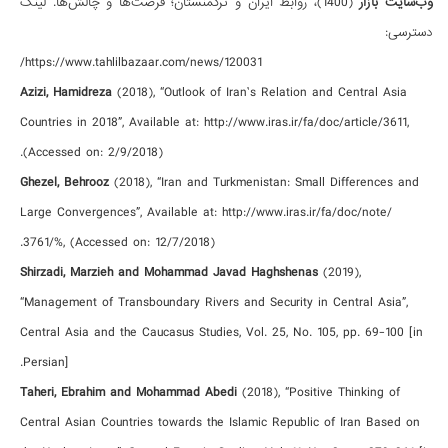
وب‌سایت بازار
(1400)، روابط ایران و ترکمنستان؛ فرصت‌ها و چالش‌ها. لینک
دسترسی:
https://www.tahlilbazaar.com/news/120031/
Azizi, Hamidreza
(2018), “Outlook of Iran’s Relation and Central Asia
Countries in 2018”, Available at: http://www.iras.ir/fa/doc/article/3611,
(Accessed on: 2/9/2018).
Ghezel, Behrooz
(2018), “Iran and Turkmenistan: Small Differences and
Large Convergences”, Available at: http://www.iras.ir/fa/doc/note/
3761/%, (Accessed on: 12/7/2018).
Shirzadi, Marzieh and Mohammad Javad Haghshenas
(2019),
“Management of Transboundary Rivers and Security in Central Asia”,
Central Asia and the Caucasus Studies, Vol. 25, No. 105, pp. 69-100 [in
Persian].
Taheri, Ebrahim and Mohammad Abedi
(2018), “Positive Thinking of
Central Asian Countries towards the Islamic Republic of Iran Based on