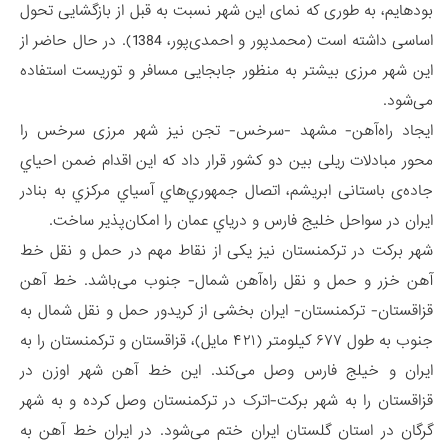
بوده­ایم، به طوری که نمای این شهر نسبت به قبل از بازگشایی تحول
اساسی داشته است (محمدپور و احمدی‌پور، 1384). در حال حاضر از
این شهر مرزی بیشتر به منظور جابجایی مسافر و توریست استفاده
می‌شود.
ایجاد راه‌آهن- مشهد -سرخس- تجن نیز شهر مرزی سرخس را
محور مبادلات ریلی بین دو کشور قرار داد که این اقدام ضمن احیاي
جاد‌ه‌ی باستانی ابریشم، اتصال جمهوري‌هاي آسیاي مرکزي به بنادر
ایران در سواحل خلیج فارس و دریاي عمان را امکان‌پذیر ساخت.
شهر برکت در ترکمنستان نیز یکی از نقاط مهم در حمل و نقل خط
آهن خزر و حمل و نقل راه‌آهن شمال- جنوب می‌باشد. خط آهن
قزاقستان- ترکمنستان- ایران بخشی از کریدور حمل و نقل شمال به
جنوب به طول ۶۷۷ کیلومتر (۴۲۱ مایل)، قزاقستان و ترکمنستان را به
ایران و خیلج فارس وصل می‌کند. این خط آهن شهر اوزن در
قزاقستان را به شهر برکت-اترک در ترکمنستان وصل کرده و به شهر
گرگان در استان گلستان ایران ختم می‌شود. در ایران خط آهن به