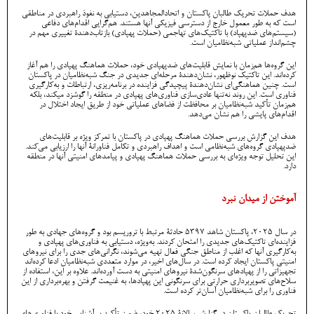
هدف حملات تحریک طالبان پاکستان و اتحادالمجاهدین، دستیابی به نفوذ راهبردی در مناطقی
است که به طور معمول خارج از دسترسی فیزیکی آنها هستند. هم‌گرایی اقدام‌های دفاعی
(سیستم‌های ضدپهپاد) با تاکتیک‌های تهاجمی (حملات پهپادی) بازتاب‌دهندۀ تغییری مهم در
چشم‌انداز عملیاتی شبه‌نظامیان است.
این گروه‌ها هم‌زمان با نمایش قابلیت‌های ضدپهپادی خود، حملات هماهنگ پهپادی را هم آغاز
کرده‌اند. این تاکتیک نوظهور، نشان‌دهندۀ مرحله‌ای جدیدی در جنگ شبه‌نظامیان در پاکستان
است. چنین هماهنگی‌ای نشان‌دهندۀ پیچیدگی فزاینده در برنامه‌ریزی، ارتباطات و به‌کارگیری
فناوری است. این روند نه‌تنها عادی‌سازی فناوری‌های پهپادی در منطقه را گوشزد میکند، بلکه
هم‌زمان تأکید شبه‌نظامیان بر محافظت از فضاهای عملیاتی خود از طریق ایجاد اختلال در
اقدام‌های پایشی را هم نشان می‌دهد.
هدف این گزارش بررسی حملات هماهنگ پهپادی در پاکستان با تمرکز ویژه بر قابلیت‌های
ضدپهپادی گروه‌های شبه‌نظامی است و اهداف راهبردی و تکامل فناورانۀ آنها را ارزیابی می‌کند.
این تحلیل توجه ویژه‌ای به بررسی حملات هماهنگ پهپادی و پیامدهای امنیتی آنها در منطقه
دارد.
آموختن از میدان نبرد
در سال 2025، پاکستان شاهد ۵۳۹۷ حادثۀ مرتبط با تروریسم بود و گروه‌های جهادی به طور
فزاینده‌ای تاکتیک‌های جدیدی را امتحان کردند. به‌ویژه، دستیابی به فناوری‌های پهپادی و
به‌کارگیری آنها که اغلب از مناطق جنگی فعال تهیه می‌شوند، نگرانی‌های جدی را برای نیروهای
امنیتی پاکستان ایجاد کرده است. در سال‌های اخیر، در موارد متعددی شبه‌نظامیان ادعا کرده‌اند
تجهیزاتی را از پهپادهای سرنگون‌شدۀ نیروهای امنیتی به دست آورده‌اند. علاوه بر این، استفاده از
سلاح‌های تصویربرداری حرارتی برای سرنگونی این پهپادها، به غنیمت گرفتن و بهره‌برداری از این
فناوری را برای شبه‌نظامیان آسان‌تر کرده است.