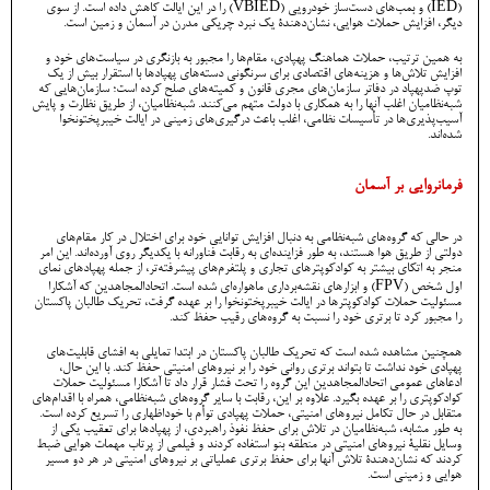
(IED) و بمب‌های دست‌ساز خودرویی (VBIED) را در این ایالت کاهش داده است. از سوی
دیگر، افزایش حملات هوایی، نشان‌دهندۀ یک نبرد چریکی مدرن در آسمان و زمین است.
به همین ترتیب، حملات هماهنگ پهپادی، مقام‌ها را مجبور به بازنگری در سیاست‌های خود و
افزایش تلاش‌ها و هزینه‌های اقتصادی برای سرنگونی دسته‌های پهپادها با استقرار بیش از یک
توپ ضدپهپاد در دفاتر سازمان‌های مجری قانون و کمیته‌های صلح کرده است؛ سازمان‌هایی که
شبه‌نظامیان اغلب آنها را به همکاری با دولت متهم می‌کنند. شبه‌نظامیان، از طریق نظارت و پایش
آسیب‌پذیری‌ها در تأسیسات نظامی، اغلب باعث درگیری‌های زمینی در ایالت خیبرپختونخوا
شده‌اند.
فرمانروایی بر آسمان
در حالی که گروه‌های شبه‌نظامی به دنبال افزایش توانایی خود برای اختلال در کار مقام‌های
دولتی از طریق هوا هستند، به طور فزاینده‌ای به رقابت فناورانه با یکدیگر روی آورده‌اند. این امر
منجر به اتکای بیشتر به کوادکوپترهای تجاری و پلتفرم‌های پیشرفته‌تر، از جمله پهپادهای نمای
اول شخص (FPV) و ابزارهای نقشه‌برداری ماهواره‌ای شده است. اتحادالمجاهدین که آشکارا
مسئولیت حملات کوادکوپترها در ایالت خیبرپختونخوا را بر عهده گرفت، تحریک طالبان پاکستان
را مجبور کرد تا برتری خود را نسبت به گروه‌های رقیب حفظ کند.
همچنین مشاهده شده است که تحریک طالبان پاکستان در ابتدا تمایلی به افشای قابلیت‌های
پهپادی خود نداشت تا بتواند برتری روانی خود را بر نیروهای امنیتی حفظ کند. با این حال،
ادعاهای عمومی اتحادالمجاهدین این گروه را تحت فشار قرار داد تا آشکارا مسئولیت حملات
کوادکوپتری را بر عهده بگیرد. علاوه بر این، رقابت با سایر گروه‌های شبه‌نظامی، همراه با اقدام‌های
متقابل در حال تکامل نیروهای امنیتی، حملات پهپادی توأم با خوداظهاری را تسریع کرده است.
به طور مشابه، شبه‌نظامیان در تلاش برای حفظ نفوذ راهبردی، از پهپادها برای تعقیب یکی از
وسایل نقلیۀ نیروهای امنیتی در منطقه بنو استفاده کردند و فیلمی از پرتاب مهمات هوایی ضبط
کردند که نشان‌دهندۀ تلاش آنها برای حفظ برتری عملیاتی بر نیروهای امنیتی در هر دو مسیر
هوایی و زمینی است.