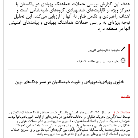
هدف این گزارش بررسی حملات هماهنگ پهپادی در پاکستان با
تمرکز ویژه بر قابلیت‌های ضدپهپادی گروه‌های شبه‌نظامی است و
اهداف راهبردی و تکامل فناورانۀ آنها را ارزیابی می‌کند. این تحلیل
توجه ویژه‌ای به بررسی حملات هماهنگ پهپادی و پیامدهای امنیتی
آنها در منطقه دارد.
🖊️
مترجم: دکترمجتبی قلی‌پور
⏱️
زمان مورد نیاز برای مطالعه: 7 دقیقه
فناوری پهپادی/ضدپهپادی و تقویت شبه‌نظامیان در عصر جنگ‌های نوین
مقدمه
مطالعات شرق
|
در سال ۲۰۲۵، نیروهای امنیتی پاکستان شاهد حداقل ۴۰۵ حملۀ کوادکوپتری
توسط اسلام‌گرایان تحریک طالبان و اتحادالمجاهدین در بخش‌هایی از ایالت خیبرپختونخوا بودند.
هم‌زمان، تحریک طالبان و اتحادالمجاهدین به فناوری ضدپهپاد برای دفع حملات هوایی و
اختلال در قابلیت‌های پایشی و دیده‌بانی پلیس و نیروهای امنیتی دست یافتند. این تحولات
می‌تواند نشان‌دهندۀ یک مسابقۀ تسلیحاتی بالقوه بین گروه‌های شبه‌نظامی برای تسریع حملات
پهپادی و استفاده از فناوری‌هایی برای فرار از تلاش‌های ضد تروریسم باشد.