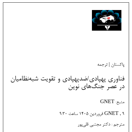
پاکستان | ترجمه
فناوری پهپادی/ضدپهپادی و تقویت شبه‌نظامیان
در عصر جنگ‌های نوین
منبع: GNET
GNET , 9 فروردين 1405 ساعت 9:30
مترجم : دکتر مجتبی قلی‌پور