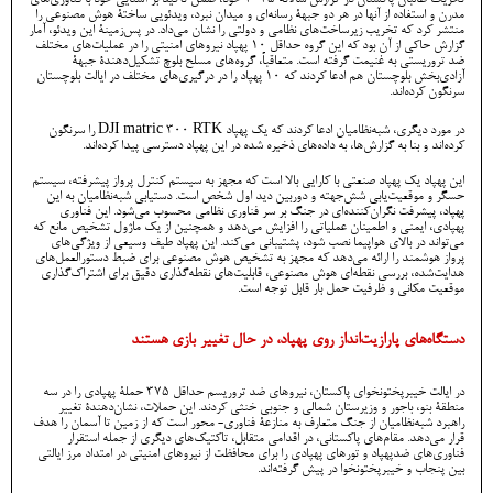
تحریک طالبان پاکستان در گزارش سالانۀ ۲۰۲۵ خود، ضمن تأکید بر آشنایی خود با فناوری‌های
مدرن و استفاده از آنها در هر دو جبهۀ رسانه‌ای و میدان نبرد، ویدئویی ساختۀ هوش مصنوعی را
منتشر کرد که تخریب زیرساخت‌های نظامی و دولتی را نشان می‌داد. در پس‌زمینۀ این ویدئو، آمار
گزارش حاکی از آن بود که این گروه حداقل ۱۰ پهپاد نیروهای امنیتی را در عملیات‌های مختلف
ضد تروریستی به غنیمت گرفته است. متعاقباً، گروه‌های مسلح بلوچ تشکیل‌دهندۀ جبهۀ
آزادی‌بخش بلوچستان هم ادعا کردند که ۱۰ پهپاد را در درگیری‌های مختلف در ایالت بلوچستان
سرنگون کرده‌اند.
در مورد دیگری، شبه‌نظامیان ادعا کردند که یک پهپاد DJI matric 300 RTK را سرنگون
کرده‌اند و بنا به گزارش‌ها، به داده‌های ذخیره شده در این پهپاد دسترسی پیدا کرده‌اند.
این پهپاد یک پهپاد صنعتی با کارایی بالا است که مجهز به سیستم کنترل پرواز پیشرفته، سیستم
حسگر و موقعیت‌یابی شش‌جهته و دوربین دید اول شخص است. دستیابی شبه‌نظامیان به این
پهپاد، پیشرفت نگران‌کننده‌ای در جنگ بر سر فناوری نظامی محسوب می‌شود. این فناوری
پهپادی، ایمنی و اطمینان عملیاتی را افزایش می‌دهد و همچنین از یک ماژول تشخیص مانع که
می‌تواند در بالای هواپیما نصب شود، پشتیبانی می‌کند. این پهپاد طیف وسیعی از ویژگی‌های
پرواز هوشمند را ارائه می‌دهد که مجهز به تشخیص هوش مصنوعی برای ضبط دستورالعمل‌های
هدایت‌شده، بررسی نقطه‌ای هوش مصنوعی، قابلیت‌های نقطه‌گذاری دقیق برای اشتراک‌گذاری
موقعیت مکانی و ظرفیت حمل بار قابل توجه است.
دستگاه‌های پارازیت‌انداز روی پهپاد، در حال تغییر بازی هستند
در ایالت خیبرپختونخوای پاکستان، نیروهای ضد تروریسم حداقل ۳۷۵ حملۀ پهپادی را در سه
منطقۀ بنو، باجور و وزیرستان شمالی و جنوبی خنثی کردند. این حملات، نشان‌دهندۀ تغییر
راهبرد شبه‌نظامیان از جنگ متعارف به منازعۀ فناوری- محور است که از زمین تا آسمان را هدف
قرار می‌دهد. مقام‌های پاکستانی، در اقدامی متقابل، تاکتیک‌های دیگری از جمله استقرار
فناوری‌های ضدپهپاد و تورهای پهپادی را برای محافظت از نیروهای امنیتی در امتداد مرز ایالتی
بین پنجاب و خیبرپختونخوا در پیش گرفته‌اند.