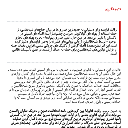
نتیجه‌گیری
رقابت فزاینده برای دستیابی به جدیدترین فناوری‌ها در میان جناح‌های شبه‌نظامی، از
جمله استفاده از پهپادهای کوادکوپتر، هم‌زمان چشم‌انداز آیندۀ اقدام‌های امنیتی در
پاکستان را تغییر می‌دهد. در عین حال، تغییر فناوری پهپادها - به‌ویژه پهپادهای تجاری
موجود - توسط شبه‌نظامیان، ارزیابی پویایی‌های فناورانه را به‌طور فزاینده‌ای دشوار کرده
است. این امر نشان‌دهندۀ فاصله گرفتن از تاکتیک‌های چریکی سنتی، افزایش دفعات حمله
و افزایش توانایی‌های شبه‌نظامیان برای حمله به اهداف ارزشمند در عمق تأسیسات نظامی
است.
علاوه بر این، دستیابی به فناوری ضدپهپاد تا حدودی به نیروهای امنیتی قدرت مانور داده است؛ با
این حال، تکثیر آن به دست شبه‌نظامیان، نشان‌دهندۀ نبرد فناورانۀ مداوم برای کنترل ابزارهای
مدرن میدان نبرد است. این فرآیند به شبه‌نظامیان اجازه می‌دهد تا با این فناوری‌ها تجربۀ
عملیاتی کسب کنند و آنها را قادر می‌سازد تا بهتر از خود در مقابل تلاش‌های ضد تروریستی
محافظت کنند. حملات هماهنگ به عنوان یک تاکتیک، منحنی یادگیری سریع شبه‌نظامیان و
قدرت انطباق آنها را در ایجاد اختلال در اقدام‌های امنیتی از طریق درگیرسازی هم‌زمان نیروها در
جبهه‌های زمینی و هوایی، نشان می‌دهد که آنچه با آن مواجهیم صرفاً تکامل در سیستم
تسلیحاتی نیست، بلکه تحولی در دکترین عملیاتی است، زیرا نبردی بر سر آسمان است که با
حملات زمینی و بلوغ راهبردی همراه شده است.
به همین ترتیب،
رقابت فناورانۀ بین گروه‌هایی مانند اتحادالمجاهدین و تحریک طالبان پاکستان
می‌تواند به‌کارگیری فناوری نظامی را در ایالت خیبرپختونخوا تسریع کند. در عین حال، گسترش
بالقوۀ فناوری پهپادهای کوادکوپتر در بین گروه‌های مسلح بلوچ می‌تواند با فعال کردن عملیات
انسداد مسیرهای اصلی تدارکات و حفظ کنترل بزرگراه‌ها برای مدت طولانی، چشم‌انداز شورش
در بلوچستان، به‌ویژه در مراکز شهری را تشدید کند.