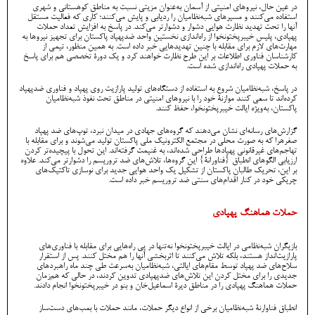
در عین حال، نیروهای امنیتی از آسمان به‌عنوان مزیتی نسبت به مناطق کوهستانی و شهری
استفاده می‌کنند و مسیرهای شبه‌نظامیان را ردیابی و پایش می‌کنند؛ کاری که فعالیت مستقل
آنها را تحت تهدید نظارت هوایی دشوار و دشوارتر می‌کند. در پاسخ به افزایش تعداد حملات
پهپادی، پلیس خیبرپختونخوا از راه‌اندازی نخستین واحد ضدپهپاد پاکستان برای تجهیز نیرو‌ها به
مهارت‌های لازم برای مقابله با چنین تهدیدهایی خبر داده است. به همین منظور، تیمی از
کارشناسان فناوری اطلاعات بر این طرح نظارت خواهند کرد و یک دورۀ تخصصی هم برای پاسخ
به حملات پهپادی راه‌اندازی شده است.
در پاسخ، شبه‌نظامیان شروع به استفاده از دستگاه‌های تولید پارازیت روی پهپاد و فناوری ضدپهپاد
کرده‌اند تا سعی کنند موازنۀ خود را با نیروهای امنیتی در مناطق تحت نفوذ شبه‌نظامیان
پاکستان، به‌ویژه ایالت خیبرپختونخوا، حفظ کنند.
گزارش‌های رسانه‌ای نشان می‌دهند که گروه‌های جهادی در میدان نبرد، توپ‌های ضد پهپاد
صفرهرا که به صورت محلی در مجتمع الکترونیک ملی پاکستان تولید می‌شوند و برای مقابله با
تهاجم‌های غیرقانونی پهپادها طراحی شده‌اند، به غنیمت گرفته‌اند. این تحول با پیچیده‌تر کردن
ارزیابی الگوهای انطباق {فناورانۀ} این گروه‌ها، تلاش‌های ضد تروریسم را دشوارتر می‌کند. علاوه
بر این، تحریک طالبان پاکستان از تشکیل یک واحد هوایی جدید برای نوسازی تاکتیک‌های
چریکی خود در کنار اقدام‌های سنتی ضد تروریسم خبر داده است.
حملات هماهنگ پهپادی
بازیگران شبه‌نظامی در ایالت خیبرپختونخوا نه‌تنها در پی راه‌هایی برای مقابله با فناوری‌های
پارازیت‌انداز هستند، بلکه تلاش می‌کنند تا اثربخشی آنها را هم مختل کنند. پس از استقرار
سلاح‌های ضد پهپاد توسط مقام‌های ایالتی، شبه‌نظامیان به‌سرعت طی چند ماه راهبرد‌های
جدیدی را برای مختل کردن این تلاش‌های ضدپهپادی تدوین کردند، در حالی که هم‌زمان
حملات هماهنگ پهپادی را در مناطق دیرۀ اسماعیل‌خان و بنو در خیبرپختونخوا انجام دادند.
انطباق فناوارنۀ شبه‌نظامیان برخی از انواع دیگر حملات، مانند حملات با بمب‌های دست‌ساز